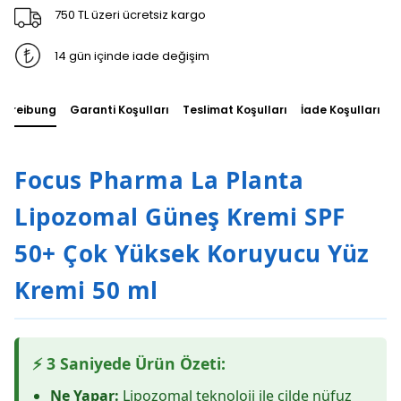
750 TL üzeri ücretsiz kargo
14 gün içinde iade değişim
chreibung
Garanti Koşulları
Teslimat Koşulları
İade Koşulları
S
Focus Pharma La Planta
Lipozomal Güneş Kremi SPF
50+ Çok Yüksek Koruyucu Yüz
Kremi 50 ml
⚡ 3 Saniyede Ürün Özeti:
Ne Yapar:
Lipozomal teknoloji ile cilde nüfuz