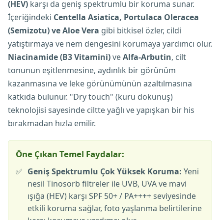
(HEV)
karşı da geniş spektrumlu bir koruma sunar.
İçeriğindeki
Centella Asiatica, Portulaca Oleracea
(Semizotu) ve Aloe Vera
gibi bitkisel özler, cildi
yatıştırmaya ve nem dengesini korumaya yardımcı olur.
Niacinamide (B3 Vitamini)
ve
Alfa-Arbutin
, cilt
tonunun eşitlenmesine, aydınlık bir görünüm
kazanmasına ve leke görünümünün azaltılmasına
katkıda bulunur. "Dry touch" (kuru dokunuş)
teknolojisi sayesinde ciltte yağlı ve yapışkan bir his
bırakmadan hızla emilir.
Öne Çıkan Temel Faydalar:
✅
Geniş Spektrumlu Çok Yüksek Koruma:
Yeni
nesil Tinosorb filtreler ile UVB, UVA ve mavi
ışığa (HEV) karşı SPF 50+ / PA++++ seviyesinde
etkili koruma sağlar, foto yaşlanma belirtilerine