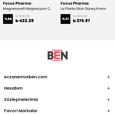
Focus Pharma
Focus Pharma
Magnesave5 Magnezyum Complex 60 kapsül
La Planta Stick Güneş Kremi
₺ 950.00
₺ 600.00
%
56
%
37
₺ 422.29
₺ 375.87
eczanemveben.com
Hesabım
Sözleşmelerimiz
Favori Markalar