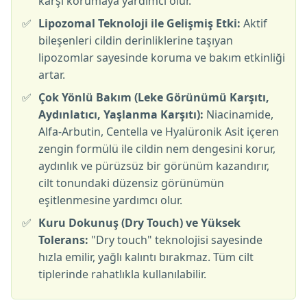
karşı korumaya yardımcı olur.
✅
Lipozomal Teknoloji ile Gelişmiş Etki:
Aktif
bileşenleri cildin derinliklerine taşıyan
lipozomlar sayesinde koruma ve bakım etkinliği
artar.
✅
Çok Yönlü Bakım (Leke Görünümü Karşıtı,
Aydınlatıcı, Yaşlanma Karşıtı):
Niacinamide,
Alfa-Arbutin, Centella ve Hyalüronik Asit içeren
zengin formülü ile cildin nem dengesini korur,
aydınlık ve pürüzsüz bir görünüm kazandırır,
cilt tonundaki düzensiz görünümün
eşitlenmesine yardımcı olur.
✅
Kuru Dokunuş (Dry Touch) ve Yüksek
Tolerans:
"Dry touch" teknolojisi sayesinde
hızla emilir, yağlı kalıntı bırakmaz. Tüm cilt
tiplerinde rahatlıkla kullanılabilir.