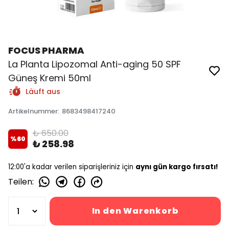
FOCUS PHARMA
La Planta Lipozomal Anti-aging 50 SPF
Güneş Kremi 50ml
Läuft aus
Artikelnummer
:
8683498417240
₺ 650.00
%
60
₺ 258.98
12:00'a kadar verilen siparişleriniz için
aynı gün kargo fırsatı!
Teilen
:
In den Warenkorb