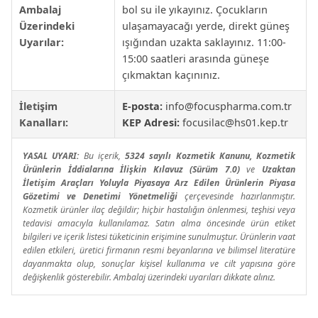
Ambalaj
bol su ile yıkayınız. Çocukların
Üzerindeki
ulaşamayacağı yerde, direkt güneş
Uyarılar:
ışığından uzakta saklayınız. 11:00-
15:00 saatleri arasında güneşe
çıkmaktan kaçınınız.
İletişim
E-posta:
info@focuspharma.com.tr
Kanalları:
KEP Adresi:
focusilac@hs01.kep.tr
YASAL UYARI:
Bu içerik,
5324 sayılı Kozmetik Kanunu, Kozmetik
Ürünlerin İddialarına İlişkin Kılavuz (Sürüm 7.0)
ve
Uzaktan
İletişim Araçları Yoluyla Piyasaya Arz Edilen Ürünlerin Piyasa
Gözetimi ve Denetimi Yönetmeliği
çerçevesinde hazırlanmıştır.
Kozmetik ürünler ilaç değildir; hiçbir hastalığın önlenmesi, teşhisi veya
tedavisi amacıyla kullanılamaz. Satın alma öncesinde ürün etiket
bilgileri ve içerik listesi tüketicinin erişimine sunulmuştur. Ürünlerin vaat
edilen etkileri, üretici firmanın resmi beyanlarına ve bilimsel literatüre
dayanmakta olup, sonuçlar kişisel kullanıma ve cilt yapısına göre
değişkenlik gösterebilir. Ambalaj üzerindeki uyarıları dikkate alınız.