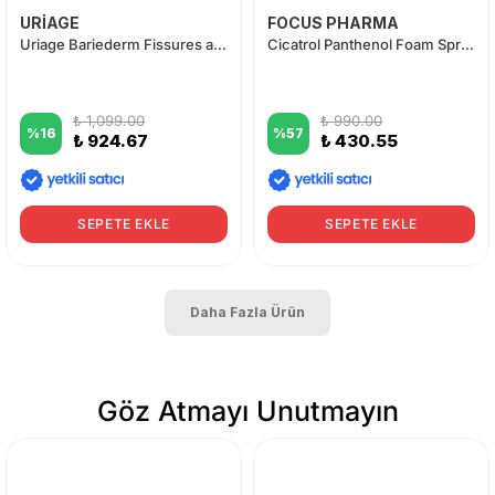
URİAGE
FOCUS PHARMA
Uriage Bariederm Fissures and Cracks Bariyer Krem 40 ml
Cicatrol Panthenol Foam Sprey 150 ml
₺ 1,099.00
₺ 990.00
%
16
%
57
₺ 924.67
₺ 430.55
SEPETE EKLE
SEPETE EKLE
Daha Fazla Ürün
Göz Atmayı Unutmayın