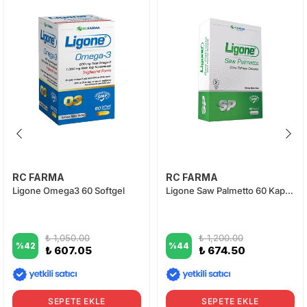
RC FARMA
RC FARMA
Ligone Omega3 60 Softgel
Ligone Saw Palmetto 60 Kapsül
₺ 1,050.00
₺ 1,200.00
%
42
%
44
₺ 607.05
₺ 674.50
SEPETE EKLE
SEPETE EKLE