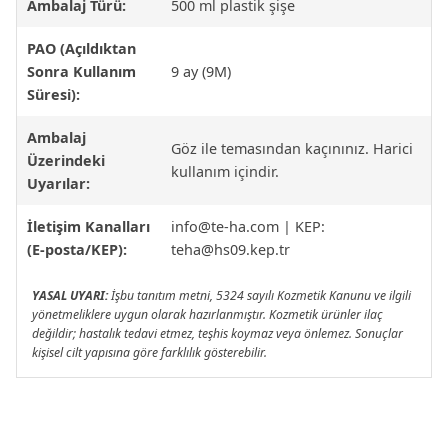
Ambalaj Türü:
500 ml plastik şişe
PAO (Açıldıktan
Sonra Kullanım
9 ay (9M)
Süresi):
Ambalaj
Göz ile temasından kaçınınız. Harici
Üzerindeki
kullanım içindir.
Uyarılar:
İletişim Kanalları
info@te-ha.com
| KEP:
(E-posta/KEP):
teha@hs09.kep.tr
YASAL UYARI:
İşbu tanıtım metni, 5324 sayılı Kozmetik Kanunu ve ilgili
yönetmeliklere uygun olarak hazırlanmıştır. Kozmetik ürünler ilaç
değildir; hastalık tedavi etmez, teşhis koymaz veya önlemez. Sonuçlar
kişisel cilt yapısına göre farklılık gösterebilir.