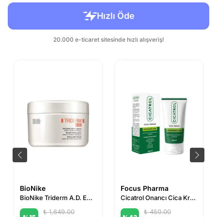
BioNike
Focus Pharma
BioNike Triderm A.D. Emollient Balm 450 ml
Cicatrol Onarıcı Cica Krem 50 ml
₺ 1,649.00
₺ 450.00