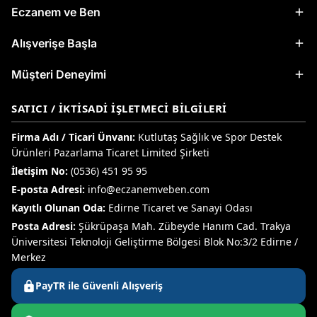
Eczanem ve Ben
Alışverişe Başla
Müşteri Deneyimi
SATICI / İKTISADI İŞLETMECI BILGILERI
Firma Adı / Ticari Ünvanı:
Kutlutaş Sağlık ve Spor Destek
Ürünleri Pazarlama Ticaret Limited Şirketi
İletişim No:
(0536) 451 95 95
E-posta Adresi:
info@eczanemveben.com
Kayıtlı Olunan Oda:
Edirne Ticaret ve Sanayi Odası
Posta Adresi:
Şükrüpaşa Mah. Zübeyde Hanım Cad. Trakya
Üniversitesi Teknoloji Geliştirme Bölgesi Blok No:3/2 Edirne /
Merkez
PayTR ile Güvenli Alışveriş