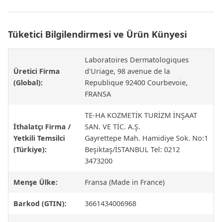
Tüketici Bilgilendirmesi ve Ürün Künyesi
Laboratoires Dermatologiques
Üretici Firma
d'Uriage, 98 avenue de la
(Global):
Republique 92400 Courbevoie,
FRANSA
TE-HA KOZMETİK TURİZM İNŞAAT
İthalatçı Firma /
SAN. VE TİC. A.Ş.
Yetkili Temsilci
Gayrettepe Mah. Hamidiye Sok. No:1
(Türkiye):
Beşiktaş/İSTANBUL Tel: 0212
3473200
Menşe Ülke:
Fransa (Made in France)
Barkod (GTIN):
3661434006968