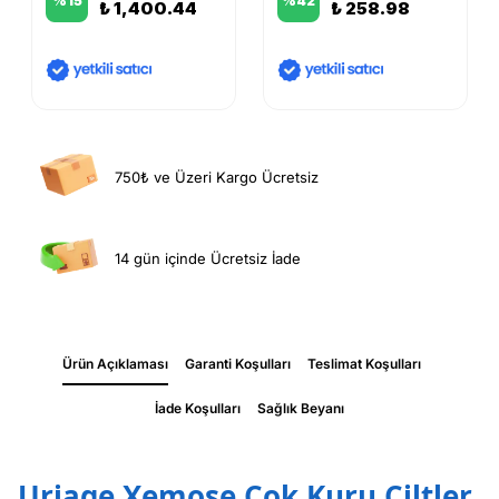
%
15
%
42
₺ 1,400.44
₺ 258.98
750₺ ve Üzeri Kargo Ücretsiz
14 gün içinde Ücretsiz İade
Ürün Açıklaması
Garanti Koşulları
Teslimat Koşulları
İade Koşulları
Sağlık Beyanı
Uriage Xemose Çok Kuru Ciltler