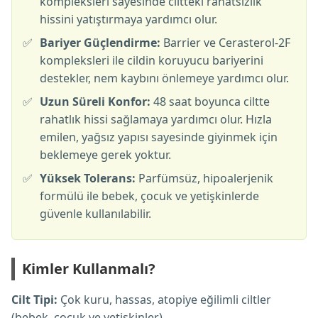
kompleksleri sayesinde ciltteki rahatsızlık
hissini yatıştırmaya yardımcı olur.
✅
Bariyer Güçlendirme:
Barrier ve Cerasterol-2F
kompleksleri ile cildin koruyucu bariyerini
destekler, nem kaybını önlemeye yardımcı olur.
✅
Uzun Süreli Konfor:
48 saat boyunca ciltte
rahatlık hissi sağlamaya yardımcı olur. Hızla
emilen, yağsız yapısı sayesinde giyinmek için
beklemeye gerek yoktur.
✅
Yüksek Tolerans:
Parfümsüz, hipoalerjenik
formülü ile bebek, çocuk ve yetişkinlerde
güvenle kullanılabilir.
Kimler Kullanmalı?
Cilt Tipi:
Çok kuru, hassas, atopiye eğilimli ciltler
(bebek, çocuk ve yetişkinler).