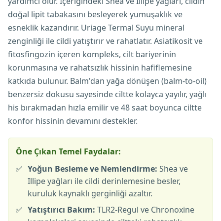
yardımcı olur. İçeriğindeki Shea ve Illipe yağları, cildin
doğal lipit tabakasını besleyerek yumuşaklık ve
esneklik kazandırır. Uriage Termal Suyu mineral
zenginliği ile cildi yatıştırır ve rahatlatır. Asiatikosit ve
fitosfingozin içeren kompleks, cilt bariyerinin
korunmasına ve rahatsızlık hissinin hafiflemesine
katkıda bulunur. Balm'dan yağa dönüşen (balm-to-oil)
benzersiz dokusu sayesinde ciltte kolayca yayılır, yağlı
his bırakmadan hızla emilir ve 48 saat boyunca ciltte
konfor hissinin devamını destekler.
Öne Çıkan Temel Faydalar:
✅
Yoğun Besleme ve Nemlendirme:
Shea ve
Illipe yağları ile cildi derinlemesine besler,
kuruluk kaynaklı gerginliği azaltır.
✅
Yatıştırıcı Bakım:
TLR2-Regul ve Chronoxine