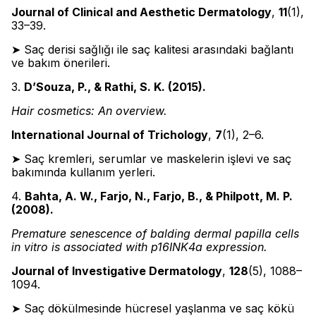
Journal of Clinical and Aesthetic Dermatology
,
11
(1),
33–39.
➤ Saç derisi sağlığı ile saç kalitesi arasındaki bağlantı
ve bakım önerileri.
3.
D’Souza, P., & Rathi, S. K. (2015).
Hair cosmetics: An overview.
International Journal of Trichology
,
7
(1), 2–6.
➤ Saç kremleri, serumlar ve maskelerin işlevi ve saç
bakımında kullanım yerleri.
4.
Bahta, A. W., Farjo, N., Farjo, B., & Philpott, M. P.
(2008).
Premature senescence of balding dermal papilla cells
in vitro is associated with p16INK4a expression.
Journal of Investigative Dermatology
,
128
(5), 1088–
1094.
➤ Saç dökülmesinde hücresel yaşlanma ve saç kökü