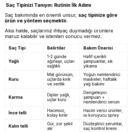
Saç Tipinizi Tanıyın: Rutinin İlk Adımı
Saç bakımında en önemli unsur,
saç tipinize göre
ürün ve yöntem seçmektir.
Aksi halde, saçlarınız ihtiyaç duymadığı ürünlere
maruz kalabilir ve istenilen sonucu vermez.
Saç Tipi
Belirtiler
Bakım Önerisi
1-2 günde
Hafif içerikli
Yağlı
ağırlaşır, uçları
şampuanlar, sık
sağlıklı
yıkama
Mat görünüm,
Yoğun nemlendirici
Kuru
uçlarda kırık
maskeler, haftalık
ve sertlik
yağ bakımı
Dengeleyici
Dipler yağlı,
Karma
şampuan +
uçlar kuru
nemlendirici serum
Hacimsiz,
Hacim verici ürünler,
İnce telli
kolay kırılır
ısı koruyucu sprey
Gür, zor şekil
Düzleştirici serumlar,
Kalın telli
alır
saç kontrol kremi