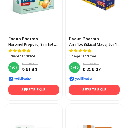
Focus Pharma
Focus Pharma
Herbinol Propolis, Sinirliot ve İzlanda Yosunu Pastil 16 Adet
Arniflex Bitkisel Masaj Jeli 100 ml
1 değerlendirme
1 değerlendirme
₺ 280.00
₺ 500.00
%
67
%
49
₺ 91.84
₺ 256.37
SEPETE EKLE
SEPETE EKLE