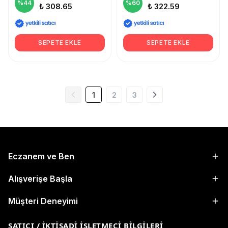
%
44
%
60
₺ 308.65
₺ 322.59
SEPETE EKLE
SEPETE EKLE
1
2
3
Eczanem ve Ben
Alışverişe Başla
Müşteri Deneyimi
SATICI / İKTISADI İŞLETMECI BILGILERI