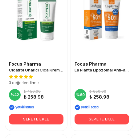
Focus Pharma
Focus Pharma
Cicatrol Onarıcı Cica Krem 50 ml
La Planta Lipozomal Anti-aging 50 SPF Güneş Kremi 50ml
3 değerlendirme
₺ 450.00
₺ 650.00
%
42
%
60
₺ 258.98
₺ 258.98
SEPETE EKLE
SEPETE EKLE