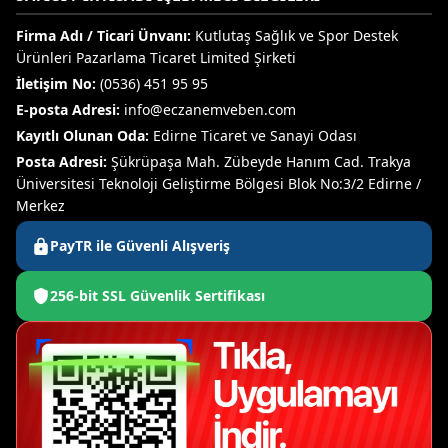
Firma Adı / Ticari Ünvanı:
Kutlutaş Sağlık ve Spor Destek
Ürünleri Pazarlama Ticaret Limited Şirketi
İletişim No:
(0536) 451 95 95
E-posta Adresi:
info@eczanemveben.com
Kayıtlı Olunan Oda:
Edirne Ticaret ve Sanayi Odası
Posta Adresi:
Şükrüpaşa Mah. Zübeyde Hanım Cad. Trakya
Üniversitesi Teknoloji Geliştirme Bölgesi Blok No:3/2 Edirne /
Merkez
PayTR ile Güvenli Alışveriş
256-bit SSL Güvenlik Sertifikası