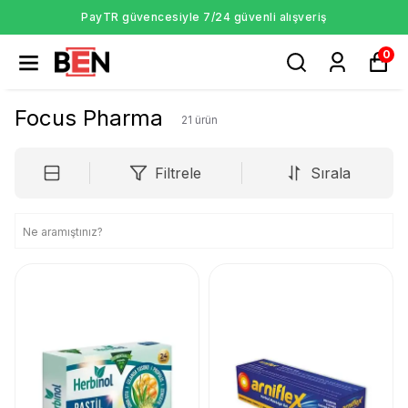
PayTR güvencesiyle 7/24 güvenli alışveriş
0
Focus Pharma
21
ürün
Filtrele
Sırala