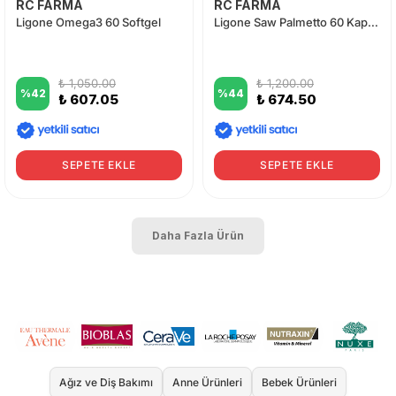
RC FARMA
RC FARMA
Ligone Omega3 60 Softgel
Ligone Saw Palmetto 60 Kapsül
₺ 1,050.00
₺ 1,200.00
%
42
%
44
₺ 607.05
₺ 674.50
SEPETE EKLE
SEPETE EKLE
Daha Fazla Ürün
Ağız ve Diş Bakımı
Anne Ürünleri
Bebek Ürünleri