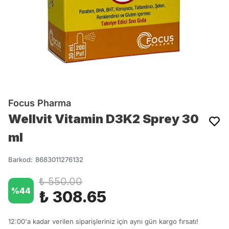
Focus Pharma
Wellvit Vitamin D3K2 Sprey 30
ml
Barkod
:
8683011276132
₺ 550.00
%
44
₺ 308.65
12:00'a kadar verilen siparişleriniz için aynı gün kargo fırsatı!