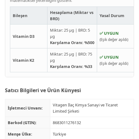
matematiksel yeterliliğini gösterir.
Hesaplama (Miktar vs
Bileşen
Yasal Durum
BRD)
Miktar: 25 µg | BRD: 5
✅ UYGUN
Vitamin D3
µg
(Eşik değer aşıldı)
Karşılama Oranı: %500
Miktar: 25 µg | BRD: 75
✅ UYGUN
Vitamin K2
µg
(Eşik değer aşıldı)
Karşılama Oranı: %33
Satıcı Bilgileri ve Ürün Künyesi
Vitagen İlaç Kimya Sanayi ve Ticaret
İşletmeci Unvanı:
Limited Şirketi
Barkod (GTIN):
8683011276132
Menşe Ülke:
Türkiye