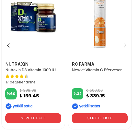
NUTRAXİN
RC FARMA
Nutraxin D3 Vitamin 1000 IU 120 Tablet
Newvit Vitamin C Efervesan 20 Tablet
17 değerlendirme
₺ 399.99
₺ 500.00
%
60
%
32
₺ 159.45
₺ 339.15
SEPETE EKLE
SEPETE EKLE