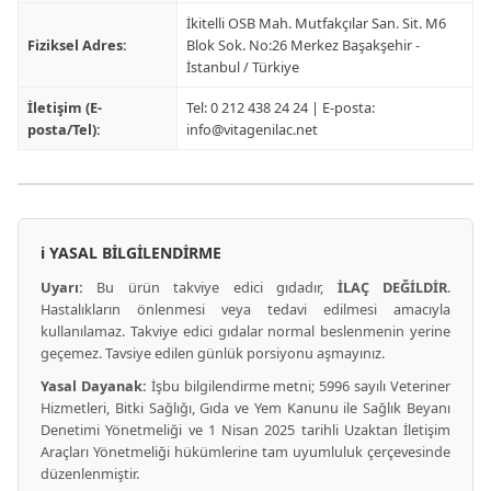
İkitelli OSB Mah. Mutfakçılar San. Sit. M6
Fiziksel Adres:
Blok Sok. No:26 Merkez Başakşehir -
İstanbul / Türkiye
İletişim (E-
Tel: 0 212 438 24 24 | E-posta:
posta/Tel):
info@vitagenilac.net
ℹ️ YASAL BİLGİLENDİRME
Uyarı:
Bu ürün takviye edici gıdadır,
İLAÇ DEĞİLDİR
.
Hastalıkların önlenmesi veya tedavi edilmesi amacıyla
kullanılamaz. Takviye edici gıdalar normal beslenmenin yerine
geçemez. Tavsiye edilen günlük porsiyonu aşmayınız.
Yasal Dayanak:
İşbu bilgilendirme metni; 5996 sayılı Veteriner
Hizmetleri, Bitki Sağlığı, Gıda ve Yem Kanunu ile Sağlık Beyanı
Denetimi Yönetmeliği ve 1 Nisan 2025 tarihli Uzaktan İletişim
Araçları Yönetmeliği hükümlerine tam uyumluluk çerçevesinde
düzenlenmiştir.