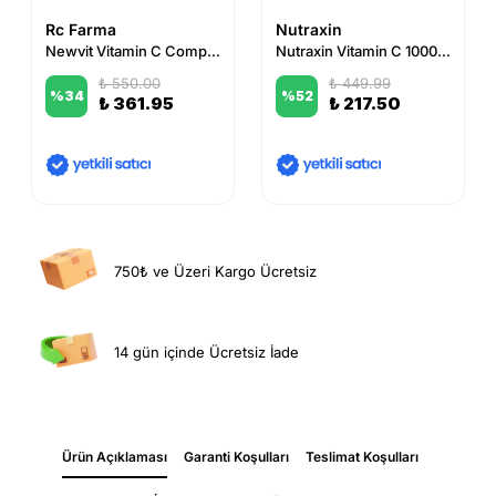
Rc Farma
Nutraxin
Newvit Vitamin C Complex Efervesan 20 Tablet
Nutraxin Vitamin C 1000 mg 30 Tablet
₺ 550.00
₺ 449.99
%
34
%
52
₺ 361.95
₺ 217.50
750₺ ve Üzeri Kargo Ücretsiz
14 gün içinde Ücretsiz İade
Ürün Açıklaması
Garanti Koşulları
Teslimat Koşulları