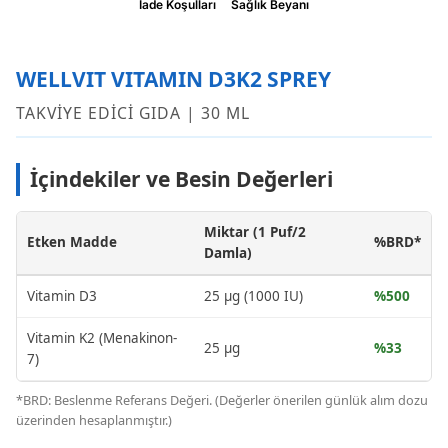
İade Koşulları
Sağlık Beyanı
WELLVIT VITAMIN D3K2 SPREY
TAKVİYE EDİCİ GIDA | 30 ML
İçindekiler ve Besin Değerleri
Miktar (1 Puf/2
Etken Madde
%BRD*
Damla)
Vitamin D3
25 µg (1000 IU)
%500
Vitamin K2 (Menakinon-
25 µg
%33
7)
*BRD: Beslenme Referans Değeri. (Değerler önerilen günlük alım dozu
üzerinden hesaplanmıştır.)