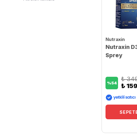
Safarma İlaç
( 1 )
Sorvagen
( 6 )
Sunlife
( 3 )
Nutraxin
Nutraxin D
Vitabiotics
( 3 )
Sprey
Voonka
( 5 )
₺ 34
%
54
₺ 15
SEPETE