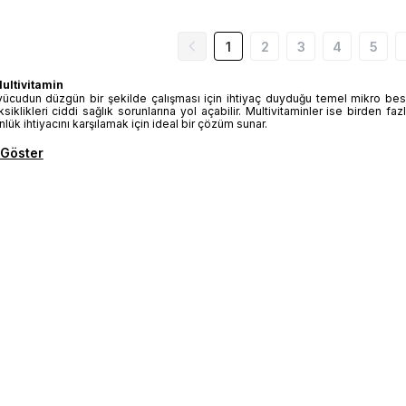
1
2
3
4
5
Multivitamin
vücudun düzgün bir şekilde çalışması için ihtiyaç duyduğu temel mikro besinler
ksiklikleri ciddi sağlık sorunlarına yol açabilir. Multivitaminler ise birden 
ük ihtiyacını karşılamak için ideal bir çözüm sunar.
 Göster