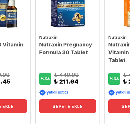
Nutraxin
Nutraxin
3 Vitamin
Nutraxin Pregnancy
Nutraxi
Formula 30 Tablet
Vitamin 
Tablet
9.99
₺ 449.99
₺ 
%
53
%
53
9.45
₺ 211.64
₺ 
 EKLE
SEPETE EKLE
SEP