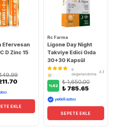
Rc Farma
n Efervesan
Ligone Day Night
C D Zinc 15
Takviye Edici Gıda
30+30 Kapsül
6
4.3
449.99
değerlendirme
211.70
₺ 1,650.00
%
52
₺ 785.65
ETE EKLE
SEPETE EKLE