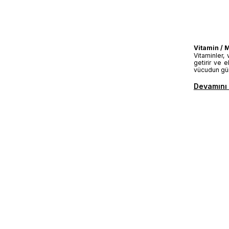
Vitamin / 
Vitaminler, 
getirir ve e
vücudun günl
Devamını