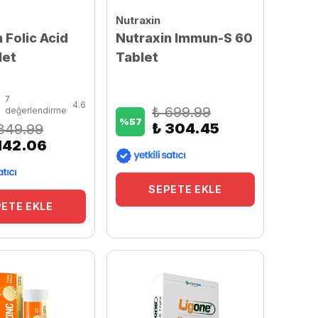
Nutraxin
 Folic Acid
Nutraxin Immun-S 60
let
Tablet
7
4.6
₺ 699.99
değerlendirme
%
57
₺ 304.45
349.99
142.06
SEPETE EKLE
ETE EKLE