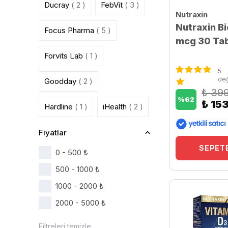
Ducray
( 2 )
FebVit
( 3 )
Nutraxin
Nutraxin B
Focus Pharma
( 5 )
mcg 30 Tab
Forvits Lab
( 1 )
5
de
Goodday
( 2 )
₺ 39
%
62
₺ 15
Hardline
( 1 )
iHealth
( 2 )
NaturalNest
( 20 )
Fiyatlar
SEPETE
0 - 500 ₺
Nutraxin
( 23 )
500 - 1000 ₺
Nutrefor
( 2 )
Orzax
( 5 )
1000 - 2000 ₺
2000 - 5000 ₺
Rc Farma
( 20 )
Filtreleri temizle