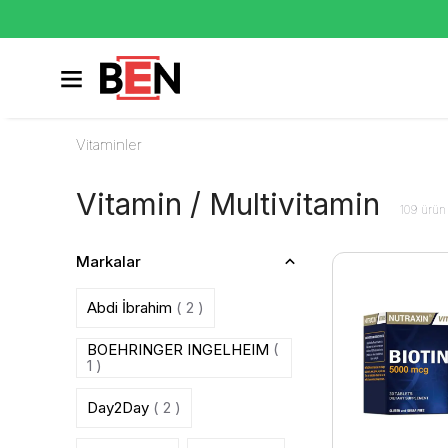
Vitaminler
Vitamin / Multivitamin
109
ürün
Markalar
Abdi İbrahim
( 2 )
BOEHRINGER INGELHEIM
(
1 )
Day2Day
( 2 )