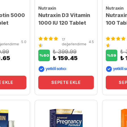
Nutraxin
Nutraxin
iotin 5000
Nutraxin D3 Vitamin
Nutraxin
let
1000 IU 120 Tablet
100 Tab
17
5.0
4.5
ğerlendirme
değerlendirme
9.99
₺ 399.99
₺ 
%
60
%
59
3.65
₺ 159.45
₺ 
 EKLE
SEPETE EKLE
SEP