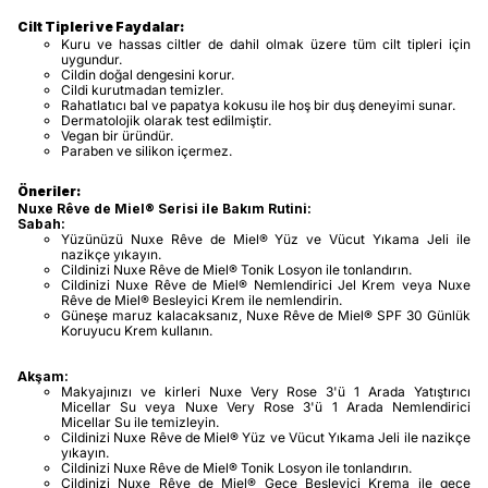
Cilt Tipleri ve Faydalar:
Kuru ve hassas ciltler de dahil olmak üzere tüm cilt tipleri için
uygundur.
Cildin doğal dengesini korur.
Cildi kurutmadan temizler.
Rahatlatıcı bal ve papatya kokusu ile hoş bir duş deneyimi sunar.
Dermatolojik olarak test edilmiştir.
Vegan bir üründür.
Paraben ve silikon içermez.
Öneriler:
Nuxe Rêve de Miel® Serisi ile Bakım Rutini:
Sabah:
Yüzünüzü Nuxe Rêve de Miel® Yüz ve Vücut Yıkama Jeli ile
nazikçe yıkayın.
Cildinizi Nuxe Rêve de Miel® Tonik Losyon ile tonlandırın.
Cildinizi Nuxe Rêve de Miel® Nemlendirici Jel Krem veya Nuxe
Rêve de Miel® Besleyici Krem ile nemlendirin.
Güneşe maruz kalacaksanız, Nuxe Rêve de Miel® SPF 30 Günlük
Koruyucu Krem kullanın.
Akşam:
Makyajınızı ve kirleri Nuxe Very Rose 3'ü 1 Arada Yatıştırıcı
Micellar Su veya Nuxe Very Rose 3'ü 1 Arada Nemlendirici
Micellar Su ile temizleyin.
Cildinizi Nuxe Rêve de Miel® Yüz ve Vücut Yıkama Jeli ile nazikçe
yıkayın.
Cildinizi Nuxe Rêve de Miel® Tonik Losyon ile tonlandırın.
Cildinizi Nuxe Rêve de Miel® Gece Besleyici Krema ile gece