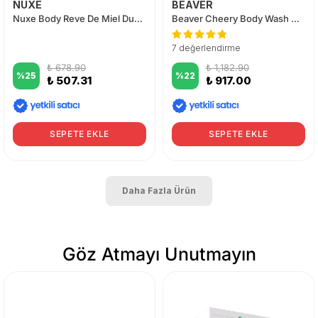
NUXE
BEAVER
Nuxe Body Reve De Miel Duş Jeli 200 ml 2.%50 İndirimli
Beaver Cheery Body Wash 400 ml
7 değerlendirme
₺ 678.90
₺ 1,182.90
%
25
%
22
₺ 507.31
₺ 917.00
SEPETE EKLE
SEPETE EKLE
Daha Fazla Ürün
Göz Atmayı Unutmayın