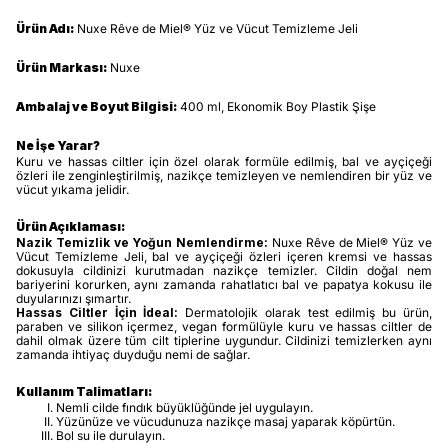
Ürün Adı:
Nuxe Rêve de Miel® Yüz ve Vücut Temizleme Jeli
Ürün Markası:
Nuxe
Ambalaj ve Boyut Bilgisi:
400 ml, Ekonomik Boy Plastik Şişe
Ne İşe Yarar?
Kuru ve hassas ciltler için özel olarak formüle edilmiş, bal ve ayçiçeği
özleri ile zenginleştirilmiş, nazikçe temizleyen ve nemlendiren bir yüz ve
vücut yıkama jelidir.
Ürün Açıklaması:
Nazik Temizlik ve Yoğun Nemlendirme:
Nuxe Rêve de Miel® Yüz ve
Vücut Temizleme Jeli, bal ve ayçiçeği özleri içeren kremsi ve hassas
dokusuyla cildinizi kurutmadan nazikçe temizler. Cildin doğal nem
bariyerini korurken, aynı zamanda rahatlatıcı bal ve papatya kokusu ile
duyularınızı şımartır.
Hassas Ciltler İçin İdeal:
Dermatolojik olarak test edilmiş bu ürün,
paraben ve silikon içermez, vegan formülüyle kuru ve hassas ciltler de
dahil olmak üzere tüm cilt tiplerine uygundur. Cildinizi temizlerken aynı
zamanda ihtiyaç duyduğu nemi de sağlar.
Kullanım Talimatları:
Nemli cilde fındık büyüklüğünde jel uygulayın.
Yüzünüze ve vücudunuza nazikçe masaj yaparak köpürtün.
Bol su ile durulayın.