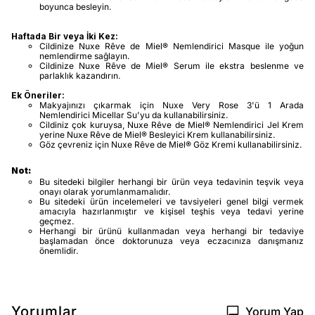
boyunca besleyin.
Haftada Bir veya İki Kez:
Cildinize Nuxe Rêve de Miel® Nemlendirici Masque ile yoğun
nemlendirme sağlayın.
Cildinize Nuxe Rêve de Miel® Serum ile ekstra beslenme ve
parlaklık kazandırın.
Ek Öneriler:
Makyajınızı çıkarmak için Nuxe Very Rose 3'ü 1 Arada
Nemlendirici Micellar Su'yu da kullanabilirsiniz.
Cildiniz çok kuruysa, Nuxe Rêve de Miel® Nemlendirici Jel Krem
yerine Nuxe Rêve de Miel® Besleyici Krem kullanabilirsiniz.
Göz çevreniz için Nuxe Rêve de Miel® Göz Kremi kullanabilirsiniz.
Not:
Bu sitedeki bilgiler herhangi bir ürün veya tedavinin teşvik veya
onayı olarak yorumlanmamalıdır.
Bu sitedeki ürün incelemeleri ve tavsiyeleri genel bilgi vermek
amacıyla hazırlanmıştır ve kişisel teşhis veya tedavi yerine
geçmez.
Herhangi bir ürünü kullanmadan veya herhangi bir tedaviye
başlamadan önce doktorunuza veya eczacınıza danışmanız
önemlidir.
Yorumlar
Yorum Yap