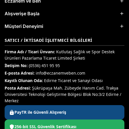
Eczanem ve Ben
Alışverişe Başla
Müşteri Deneyimi
SATICI / İKTISADI İŞLETMECI BILGILERI
Firma Adı / Ticari Ünvanı:
Kutlutaş Sağlık ve Spor Destek
Ürünleri Pazarlama Ticaret Limited Şirketi
İletişim No:
(0536) 451 95 95
E-posta Adresi:
info@eczanemveben.com
Kayıtlı Olunan Oda:
Edirne Ticaret ve Sanayi Odası
Posta Adresi:
Şükrüpaşa Mah. Zübeyde Hanım Cad. Trakya
Üniversitesi Teknoloji Geliştirme Bölgesi Blok No:3/2 Edirne /
Merkez
PayTR ile Güvenli Alışveriş
256-bit SSL Güvenlik Sertifikası