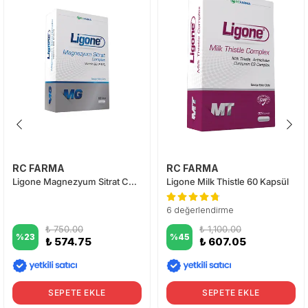
RC FARMA
RC FARMA
Ligone Magnezyum Sitrat Complex 60 Tablet
Ligone Milk Thistle 60 Kapsül
6 değerlendirme
₺ 750.00
₺ 1,100.00
%
23
%
45
₺ 574.75
₺ 607.05
SEPETE EKLE
SEPETE EKLE