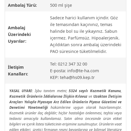
Ambalaj Türü:
500 ml şişe
Sadece harici kullanım içindir. Göz
ile temasından kaçınınız, temas
Ambalaj
halinde bol su ile yıkayınız. Sabun
Üzerindeki
içermez. Parfümsüz. Hipoalerjenik.
Uyarılar:
Açıldıktan sonra ambalaj üzerindeki
PAO süresince tüketilmelidir.
Tel: 0212 347 32 00
İletişim
E-posta:
info@te-ha.com
Kanalları:
KEP:
teha@hs09.kep.tr
YASAL UYARI:
İşbu tanıtım metni;
5324 sayılı Kozmetik Kanunu
,
Kozmetik Ürünlerin İddialarına İlişkin Kılavuz
ve
Uzaktan İletişim
Araçları Yoluyla Piyasaya Arz Edilen Ürünlerin Piyasa Gözetimi ve
Denetimi Yönetmeliği
hükümlerine uygun olarak hazırlanmıştır.
Kozmetik ürünler ilaç değildir; hiçbir hastalığın önlenmesi, teşhisi veya
tedavisi amacıyla kullanılamaz. Satın alma öncesinde ürün etiket
bilgileri ve içerik listesi tüketicinin erişimine sunulmuştur. Ürünlerin vaat
edilen etkileri, üretici firmanın resmi beyanlarına ve bilimsel literatüre