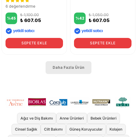
6 değerlendirme
₺ 1,100.00
₺ 1,050.00
%
45
%
42
₺ 607.05
₺ 607.05
SEPETE EKLE
SEPETE EKLE
Daha Fazla Ürün
Ağız ve Diş Bakımı
Anne Ürünleri
Bebek Ürünleri
Cinsel Sağlık
Cilt Bakımı
Güneş Koruyucular
Kolajen