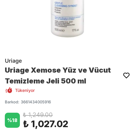
Uriage
Uriage Xemose Yüz ve Vücut
Temizleme Jeli 500 ml
Tükeniyor
Barkod
:
3661434005916
₺ 1,249.00
%
18
₺ 1,027.02