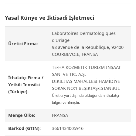
Yasal Künye ve İktisadi İşletmeci
Laboratoires Dermatologiques
d'Uriage
Üretici Firma:
98 avenue de la Republique, 92400
COURBEVOIE, FRANSA
TE-HA KOZMETİK TURİZM İNŞAAT
SAN. VE TİC. A.Ş.
İthalatçı Firma /
DİKİLİTAŞ MAHALLESİ HAMİDİYE
Yetkili Temsilci
SOKAK NO:1 BEŞİKTAŞ/İSTANBUL
(Türkiye):
Üretici yurt dışında olduğundan ithalatçı
bilgisi verilmiştir.
Menşe Ülke:
FRANSA
Barkod (GTIN):
3661434005916