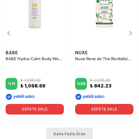
BABE
NUXE
BABE Hydra-Calm Body Wash 500 ml
Nuxe Reve de The Revitalising Duş Jeli 750 ml
₺ 1,200.00
₺ 1,200.00
%
11
%
30
₺ 1,068.69
₺ 842.23
SEPETE EKLE
SEPETE EKLE
Daha Fazla Ürün