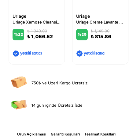
Uriage
Uriage
Uriage Xemose Cleansing Soothing Oil 500 ml
Uriage Creme Lavante Cleansing Cream 500ml
₺ 1,349.00
₺ 1,149.00
%
22
%
29
₺ 1,056.52
₺ 815.86
750₺ ve Üzeri Kargo Ücretsiz
14 gün içinde Ücretsiz İade
Ürün Açıklaması
Garanti Koşulları
Teslimat Koşulları