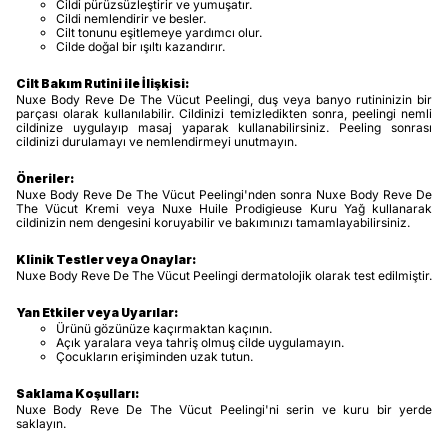
Cildi pürüzsüzleştirir ve yumuşatır.
Cildi nemlendirir ve besler.
Cilt tonunu eşitlemeye yardımcı olur.
Cilde doğal bir ışıltı kazandırır.
Cilt Bakım Rutini ile İlişkisi:
Nuxe Body Reve De The Vücut Peelingi, duş veya banyo rutininizin bir
parçası olarak kullanılabilir. Cildinizi temizledikten sonra, peelingi nemli
cildinize uygulayıp masaj yaparak kullanabilirsiniz. Peeling sonrası
cildinizi durulamayı ve nemlendirmeyi unutmayın.
Öneriler:
Nuxe Body Reve De The Vücut Peelingi'nden sonra Nuxe Body Reve De
The Vücut Kremi veya Nuxe Huile Prodigieuse Kuru Yağ kullanarak
cildinizin nem dengesini koruyabilir ve bakımınızı tamamlayabilirsiniz.
Klinik Testler veya Onaylar:
Nuxe Body Reve De The Vücut Peelingi dermatolojik olarak test edilmiştir.
Yan Etkiler veya Uyarılar:
Ürünü gözünüze kaçırmaktan kaçının.
Açık yaralara veya tahriş olmuş cilde uygulamayın.
Çocukların erişiminden uzak tutun.
Saklama Koşulları:
Nuxe Body Reve De The Vücut Peelingi'ni serin ve kuru bir yerde
saklayın.