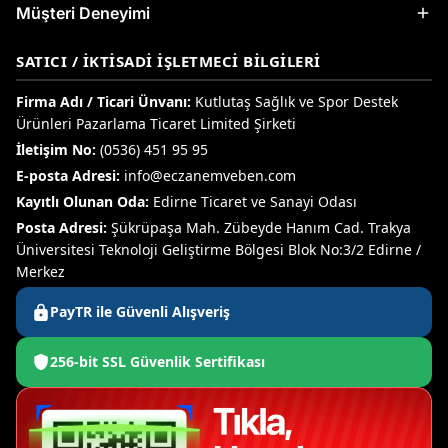
Müşteri Deneyimi
SATICI / İKTISADI İŞLETMECI BILGILERI
Firma Adı / Ticari Ünvanı:
Kutlutaş Sağlık ve Spor Destek
Ürünleri Pazarlama Ticaret Limited Şirketi
İletişim No:
(0536) 451 95 95
E-posta Adresi:
info@eczanemveben.com
Kayıtlı Olunan Oda:
Edirne Ticaret ve Sanayi Odası
Posta Adresi:
Şükrüpaşa Mah. Zübeyde Hanım Cad. Trakya
Üniversitesi Teknoloji Geliştirme Bölgesi Blok No:3/2 Edirne /
Merkez
PayTR ile Güvenli Alışveriş
256-bit SSL Güvenlik Sertifikası