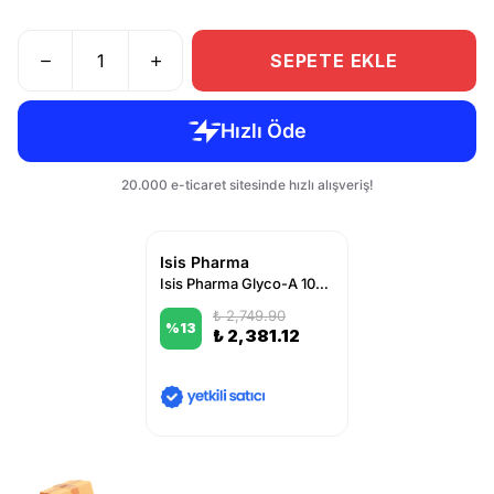
SEPETE EKLE
Isis Pharma
Isis Pharma Glyco-A 10% glycolic acid body peel 200 ml
₺ 2,749.90
%
13
₺ 2,381.12