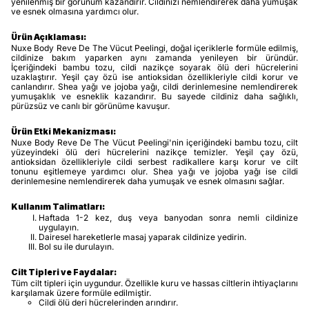
yenilenmiş bir görünüm kazandırır. Cildinizi nemlendirerek daha yumuşak
ve esnek olmasına yardımcı olur.
Ürün Açıklaması:
Nuxe Body Reve De The Vücut Peelingi, doğal içeriklerle formüle edilmiş,
cildinize bakım yaparken aynı zamanda yenileyen bir üründür.
İçeriğindeki bambu tozu, cildi nazikçe soyarak ölü deri hücrelerini
uzaklaştırır. Yeşil çay özü ise antioksidan özellikleriyle cildi korur ve
canlandırır. Shea yağı ve jojoba yağı, cildi derinlemesine nemlendirerek
yumuşaklık ve esneklik kazandırır. Bu sayede cildiniz daha sağlıklı,
pürüzsüz ve canlı bir görünüme kavuşur.
Ürün Etki Mekanizması:
Nuxe Body Reve De The Vücut Peelingi'nin içeriğindeki bambu tozu, cilt
yüzeyindeki ölü deri hücrelerini nazikçe temizler. Yeşil çay özü,
antioksidan özellikleriyle cildi serbest radikallere karşı korur ve cilt
tonunu eşitlemeye yardımcı olur. Shea yağı ve jojoba yağı ise cildi
derinlemesine nemlendirerek daha yumuşak ve esnek olmasını sağlar.
Kullanım Talimatları:
Haftada 1-2 kez, duş veya banyodan sonra nemli cildinize
uygulayın.
Dairesel hareketlerle masaj yaparak cildinize yedirin.
Bol su ile durulayın.
Cilt Tipleri ve Faydalar:
Tüm cilt tipleri için uygundur. Özellikle kuru ve hassas ciltlerin ihtiyaçlarını
karşılamak üzere formüle edilmiştir.
Cildi ölü deri hücrelerinden arındırır.