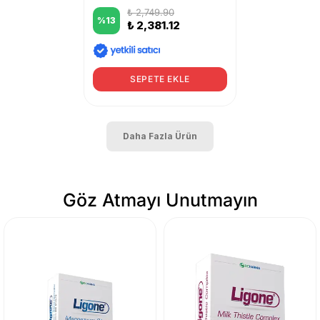
₺ 2,749.90
%
13
₺ 2,381.12
SEPETE EKLE
Daha Fazla Ürün
Göz Atmayı Unutmayın