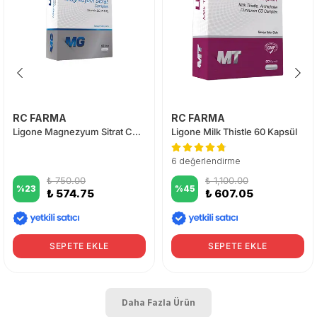
RC FARMA
RC FARMA
Ligone Magnezyum Sitrat Complex 60 Tablet
Ligone Milk Thistle 60 Kapsül
6 değerlendirme
₺ 750.00
₺ 1,100.00
%
23
%
45
₺ 574.75
₺ 607.05
SEPETE EKLE
SEPETE EKLE
Daha Fazla Ürün