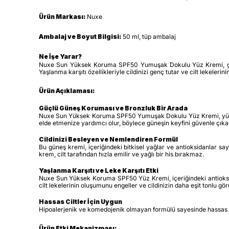
Ürün Markası:
Nuxe
Ambalaj ve Boyut Bilgisi:
50 ml, tüp ambalaj
Ne İşe Yarar?
Nuxe Sun Yüksek Koruma SPF50 Yumuşak Dokulu Yüz Kremi, güneşi
Yaşlanma karşıtı özellikleriyle cildinizi genç tutar ve cilt lekeleri
Ürün Açıklaması:
Güçlü Güneş Koruması ve Bronzluk Bir Arada
Nuxe Sun Yüksek Koruma SPF50 Yumuşak Dokulu Yüz Kremi, yüksek k
elde etmenize yardımcı olur, böylece güneşin keyfini güvenle çıkara
Cildinizi Besleyen ve Nemlendiren Formül
Bu güneş kremi, içeriğindeki bitkisel yağlar ve antioksidanlar sa
krem, cilt tarafından hızla emilir ve yağlı bir his bırakmaz.
Yaşlanma Karşıtı ve Leke Karşıtı Etki
Nuxe Sun Yüksek Koruma SPF50 Yüz Kremi, içeriğindeki antioksida
cilt lekelerinin oluşumunu engeller ve cildinizin daha eşit tonlu gö
Hassas Ciltler İçin Uygun
Hipoalerjenik ve komedojenik olmayan formülü sayesinde hassas ciltl
Ürün Etki Mekanizması: