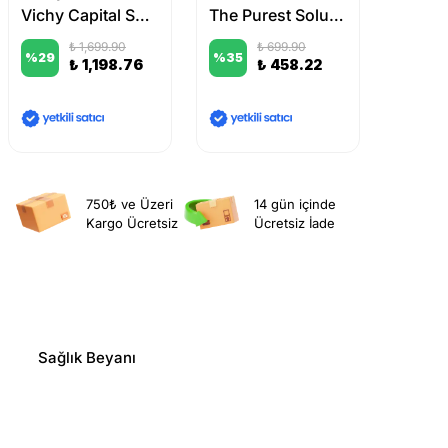
Vichy Capital Soleil UV Yaşlanma Karşıtı Güneş Kremi SPF 50 40 ml
The Purest Solutions UV Shield with Antioxidant Protection Blemish Defense
₺ 1,699.90
₺ 699.90
%
29
%
35
%
8
₺ 1,198.76
₺ 458.22
750₺ ve Üzeri
14 gün içinde
Kargo Ücretsiz
Ücretsiz İade
Sağlık Beyanı