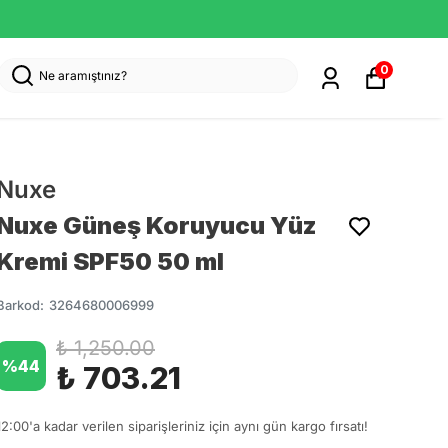
0
Nuxe
Nuxe Güneş Koruyucu Yüz
Kremi SPF50 50 ml
Barkod
:
3264680006999
₺ 1,250.00
%
44
₺ 703.21
12:00'a kadar verilen siparişleriniz için aynı gün kargo fırsatı!