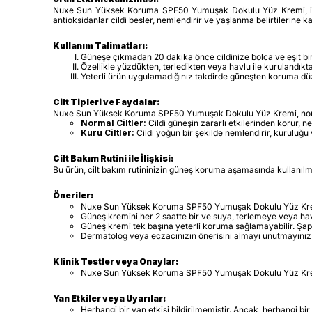
Nuxe Sun Yüksek Koruma SPF50 Yumuşak Dokulu Yüz Kremi, içeriğin
antioksidanlar cildi besler, nemlendirir ve yaşlanma belirtilerine k
Kullanım Talimatları:
Güneşe çıkmadan 20 dakika önce cildinize bolca ve eşit bir
Özellikle yüzdükten, terledikten veya havlu ile kurulandıkta
Yeterli ürün uygulamadığınız takdirde güneşten koruma düz
Cilt Tipleri ve Faydalar:
Nuxe Sun Yüksek Koruma SPF50 Yumuşak Dokulu Yüz Kremi, normal
Normal Ciltler:
Cildi güneşin zararlı etkilerinden korur, n
Kuru Ciltler:
Cildi yoğun bir şekilde nemlendirir, kuruluğu
Cilt Bakım Rutini ile İlişkisi:
Bu ürün, cilt bakım rutininizin güneş koruma aşamasında kullanılm
Öneriler:
Nuxe Sun Yüksek Koruma SPF50 Yumuşak Dokulu Yüz Kremi'ni g
Güneş kremini her 2 saatte bir ve suya, terlemeye veya ha
Güneş kremi tek başına yeterli koruma sağlamayabilir. Şa
Dermatolog veya eczacınızın önerisini almayı unutmayınız
Klinik Testler veya Onaylar:
Nuxe Sun Yüksek Koruma SPF50 Yumuşak Dokulu Yüz Kremi 
Yan Etkiler veya Uyarılar:
Herhangi bir yan etkisi bildirilmemiştir. Ancak, herhangi 