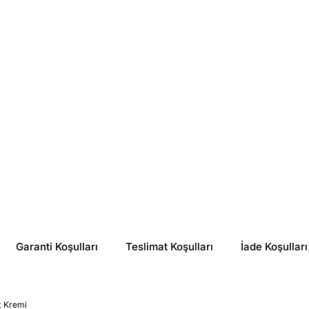
SVR Sun Secure Yüz Kremi SPF50+ 50 ml
La Planta Lipozomal Anti-aging 50 SPF Güneş Kremi 50ml
₺ 860.00
₺ 650.00
%
24
%
60
₺ 651.25
₺ 258.98
Garanti Koşulları
Teslimat Koşulları
İade Koşulları
 Kremi