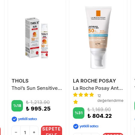
THOLS
LA ROCHE POSAY
Thol’s Sun Sensitive SPF 50+ Kızarıklık Karşıtı Yatıştırıcı Fluid Güneş Koruyucu 50 ml
La Roche Posay Anthelios UVMune SPF50+ Güneş Kremi 50 ml | Renkli
12
değerlendirme
₺ 1,213.90
%
18
₺ 995.25
₺ 1,169.90
%
31
₺ 804.22
SEPETE