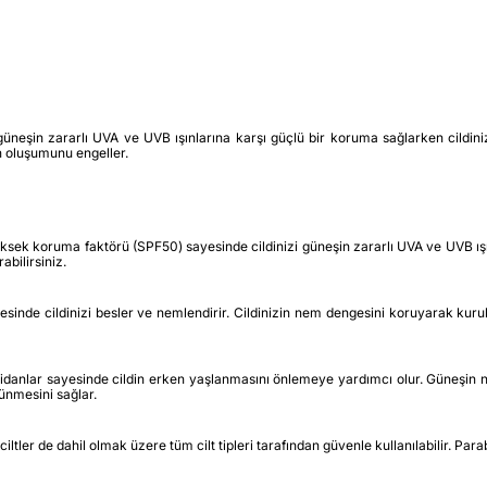
n zararlı UVA ve UVB ışınlarına karşı güçlü bir koruma sağlarken cildinizi 
nin oluşumunu engeller.
oruma faktörü (SPF50) sayesinde cildinizi güneşin zararlı UVA ve UVB ışınla
bilirsiniz.
yesinde cildinizi besler ve nemlendirir. Cildinizin nem dengesini koruyarak ku
nlar sayesinde cildin erken yaşlanmasını önlemeye yardımcı olur. Güneşin neden
rünmesini sağlar.
er de dahil olmak üzere tüm cilt tipleri tarafından güvenle kullanılabilir. Para