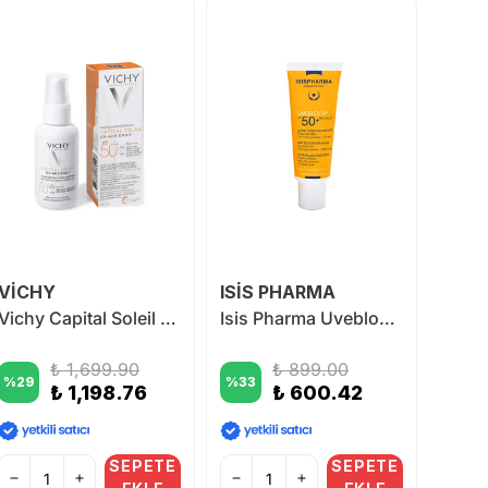
VİCHY
ISİS PHARMA
Vichy Capital Soleil UV Yaşlanma Karşıtı Güneş Kremi SPF 50 40 ml
Isis Pharma Uveblock SPF 50+ Dry Touch Ultra Fluid 40 ml
₺ 1,699.90
₺ 899.00
%
29
%
33
%
32
₺ 1,198.76
₺ 600.42
SEPETE
SEPETE