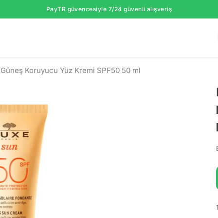
PayTR güvencesiyle 7/24 güvenli alışveriş
 Güneş Koruyucu Yüz Kremi SPF50 50 ml