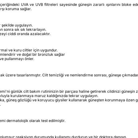
deki UVA ve UVB filtreleri sayesinde güneşin zararlı ışınlarını bloke eder 
arşı koruma sağlar.
 şekilde uygulayın.
n sonra sık sık tekrarlayın.
eyi ciddi oranda azalacaktır.
 ve kuru ciltler için uygundur.
emlendirir ve doğal bir bronzluk sağlar
 ve pullanmayı önler.
ak üzere tasarlanmıştır. Cilt temizliği ve nemlendirme sonrası, güneşe çıkmada
ünlük cilt bakım rutininizin bir parçası haline getirerek cildinizi güneşin za
vluyla kurulanmaya maruz kaldığınızda tekrar uygulayın.
pka, güneş gözlüğü ve koruyucu giysiler kullanarak güneşten korunmaya özen gö
.
dermatolojik olarak test edilmiştir.
bir olumsuz reaksiyon durumunda kullanımı durdurun ve bir doktora danışın.