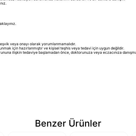
nız.
aklayınız.
in teşvik veya onayı olarak yorumlanmamalıdır.
sunmak için hazırlanmıştır ve kişisel teşhis veya tedavi için uygun değildir.
orununa ilişkin tedaviye başlamadan önce, doktorunuza veya eczacınıza danışma
Benzer Ürünler