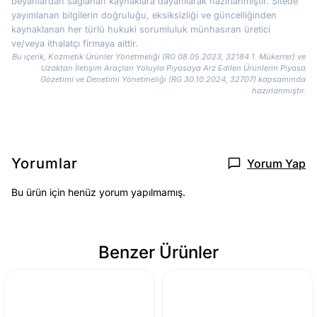
beyanlardan sağlanan kaynaklara dayanılarak hazırlanmıştır. Sitede
yayımlanan bilgilerin doğruluğu, eksiksizliği ve güncelliğinden
kaynaklanan her türlü hukuki sorumluluk münhasıran üretici
ve/veya ithalatçı firmaya aittir.
Bu içerik, Kozmetik Ürünler Yönetmeliği (RG 08.05.2023, 32184 1. Mükerrer) ve
Uzaktan İletişim Araçları Yoluyla Piyasaya Arz Edilen Ürünlerin Piyasa
Gözetimi ve Denetimi Yönetmeliği (RG 30.10.2024, 32707) kapsamında
hazırlanmıştır.
Yorumlar
Yorum Yap
Bu ürün için henüz yorum yapılmamış.
Benzer Ürünler