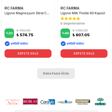
RC FARMA
RC FARMA
Ligone Magnezyum Sitrat Complex 60 Tablet
Ligone Milk Thistle 60 Kapsül
6 değerlendirme
₺ 750.00
₺ 1,100.00
%
23
%
45
₺ 574.75
₺ 607.05
SEPETE EKLE
SEPETE EKLE
Daha Fazla Ürün