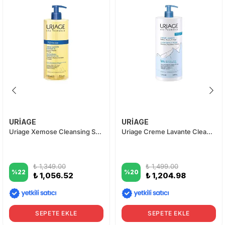
URİAGE
URİAGE
Uriage Xemose Cleansing Soothing Oil 500 ml
Uriage Creme Lavante Cleansing Cream 1000ml
₺ 1,349.00
₺ 1,499.00
%
22
%
20
₺ 1,056.52
₺ 1,204.98
SEPETE EKLE
SEPETE EKLE