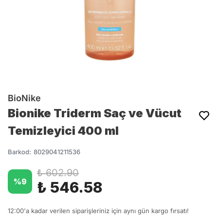
BioNike
Bionike Triderm Saç ve Vücut
Temizleyici 400 ml
Barkod
:
8029041211536
₺ 602.90
%
9
₺ 546.58
12:00'a kadar verilen siparişleriniz için aynı gün kargo fırsatı!