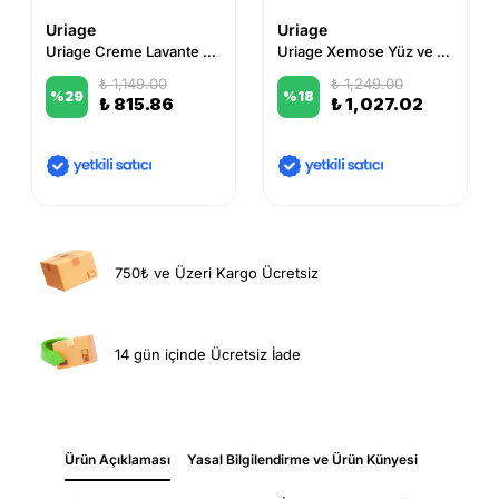
Uriage
Uriage
Uriage Creme Lavante Cleansing Cream 500ml
Uriage Xemose Yüz ve Vücut Temizleme Jeli 500 ml
₺ 1,149.00
₺ 1,249.00
%
29
%
18
₺ 815.86
₺ 1,027.02
750₺ ve Üzeri Kargo Ücretsiz
14 gün içinde Ücretsiz İade
Ürün Açıklaması
Yasal Bilgilendirme ve Ürün Künyesi