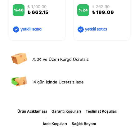
₺ 1,100.00
₺ 262.90
%
40
%
24
₺ 663.15
₺ 199.09
750₺ ve Üzeri Kargo Ücretsiz
14 gün içinde Ücretsiz İade
Ürün Açıklaması
Garanti Koşulları
Teslimat Koşulları
İade Koşulları
Sağlık Beyanı