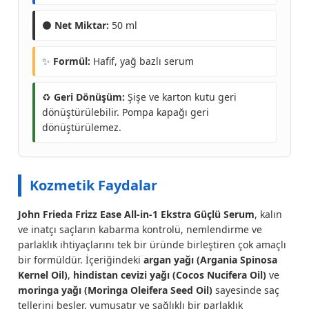
⚫
Net Miktar:
50 ml
✨
Formül:
Hafif, yağ bazlı serum
♻️
Geri Dönüşüm:
Şişe ve karton kutu geri
dönüştürülebilir. Pompa kapağı geri
dönüştürülemez.
Kozmetik Faydalar
John Frieda Frizz Ease All-in-1 Ekstra Güçlü Serum
, kalın
ve inatçı saçların kabarma kontrolü, nemlendirme ve
parlaklık ihtiyaçlarını tek bir üründe birleştiren çok amaçlı
bir formüldür. İçeriğindeki
argan yağı (Argania Spinosa
Kernel Oil)
,
hindistan cevizi yağı (Cocos Nucifera Oil)
ve
moringa yağı (Moringa Oleifera Seed Oil)
sayesinde saç
tellerini besler, yumuşatır ve sağlıklı bir parlaklık