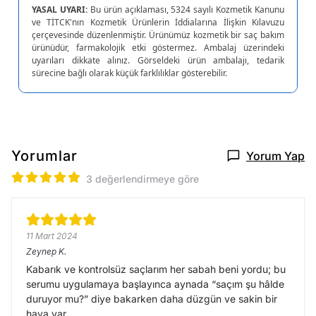
YASAL UYARI:
Bu ürün açıklaması, 5324 sayılı Kozmetik Kanunu
ve TİTCK'nın Kozmetik Ürünlerin İddialarına İlişkin Kılavuzu
çerçevesinde düzenlenmiştir. Ürünümüz kozmetik bir saç bakım
ürünüdür, farmakolojik etki göstermez. Ambalaj üzerindeki
uyarıları dikkate alınız. Görseldeki ürün ambalajı, tedarik
sürecine bağlı olarak küçük farklılıklar gösterebilir.
Yorumlar
Yorum Yap
3 değerlendirmeye göre
11 Mart 2024
Zeynep
K.
Kabarık ve kontrolsüz saçlarım her sabah beni yordu; bu
serumu uygulamaya başlayınca aynada “saçım şu hâlde
duruyor mu?” diye bakarken daha düzgün ve sakin bir
hava var.