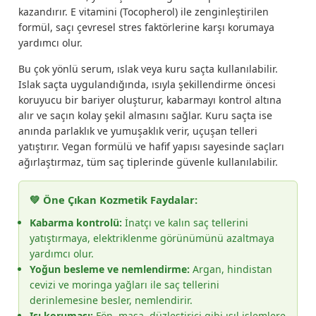
kazandırır. E vitamini (Tocopherol) ile zenginleştirilen
formül, saçı çevresel stres faktörlerine karşı korumaya
yardımcı olur.
Bu çok yönlü serum, ıslak veya kuru saçta kullanılabilir.
Islak saçta uygulandığında, ısıyla şekillendirme öncesi
koruyucu bir bariyer oluşturur, kabarmayı kontrol altına
alır ve saçın kolay şekil almasını sağlar. Kuru saçta ise
anında parlaklık ve yumuşaklık verir, uçuşan telleri
yatıştırır. Vegan formülü ve hafif yapısı sayesinde saçları
ağırlaştırmaz, tüm saç tiplerinde güvenle kullanılabilir.
💚 Öne Çıkan Kozmetik Faydalar:
Kabarma kontrolü:
İnatçı ve kalın saç tellerini
yatıştırmaya, elektriklenme görünümünü azaltmaya
yardımcı olur.
Yoğun besleme ve nemlendirme:
Argan, hindistan
cevizi ve moringa yağları ile saç tellerini
derinlemesine besler, nemlendirir.
Isı koruması:
Fön, maşa, düzleştirici gibi ısıl işlemlere