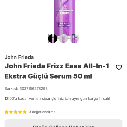
John Frieda
John Frieda Frizz Ease All-In-1
Ekstra Güçlü Serum 50 ml
Barkod
:
5037156278293
12:00'a kadar verilen siparişleriniz için aynı gün kargo fırsatı!
3 değerlendirme