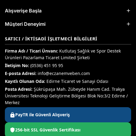
Alışverişe Başla
Müşteri Deneyimi
SATICI / İKTISADI İŞLETMECI BILGILERI
Firma Adı / Ticari Ünvanı:
Kutlutaş Sağlık ve Spor Destek
Ürünleri Pazarlama Ticaret Limited Şirketi
İletişim No:
(0536) 451 95 95
E-posta Adresi:
info@eczanemveben.com
Kayıtlı Olunan Oda:
Edirne Ticaret ve Sanayi Odası
Posta Adresi:
Şükrüpaşa Mah. Zübeyde Hanım Cad. Trakya
Üniversitesi Teknoloji Geliştirme Bölgesi Blok No:3/2 Edirne /
Merkez
PayTR ile Güvenli Alışveriş
256-bit SSL Güvenlik Sertifikası