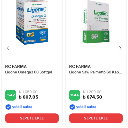
RC FARMA
RC FARMA
Ligone Omega3 60 Softgel
Ligone Saw Palmetto 60 Kapsül
₺ 1,050.00
₺ 1,200.00
%
42
%
44
₺ 607.05
₺ 674.50
SEPETE EKLE
SEPETE EKLE