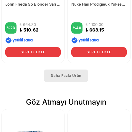
John Frieda Go Blonder Sarı Saçlara Özel Renk Açıcı Sprey 100 ml
Nuxe Hair Prodigieux Yüksek Parlaklık Saç Kremi 200 ml
₺ 664.80
₺ 1,100.00
%
23
%
40
₺ 510.62
₺ 663.15
SEPETE EKLE
SEPETE EKLE
Daha Fazla Ürün
Göz Atmayı Unutmayın