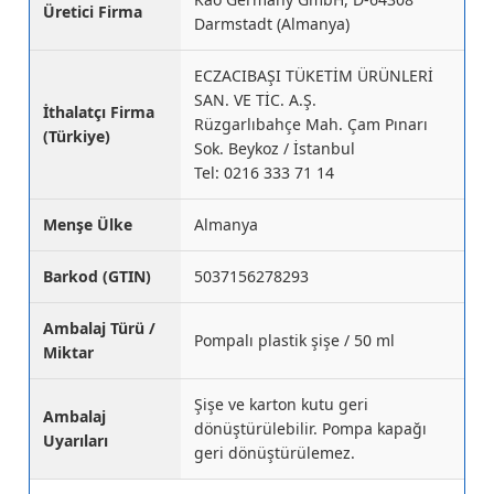
Üretici Firma
Darmstadt (Almanya)
ECZACIBAŞI TÜKETİM ÜRÜNLERİ
SAN. VE TİC. A.Ş.
İthalatçı Firma
Rüzgarlıbahçe Mah. Çam Pınarı
(Türkiye)
Sok. Beykoz / İstanbul
Tel: 0216 333 71 14
Menşe Ülke
Almanya
Barkod (GTIN)
5037156278293
Ambalaj Türü /
Pompalı plastik şişe / 50 ml
Miktar
Şişe ve karton kutu geri
Ambalaj
dönüştürülebilir. Pompa kapağı
Uyarıları
geri dönüştürülemez.