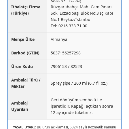
SAN. VE TİC. A.Ş.
İthalatçı Firma
Rüzgarlıbahçe Mah. Cam Pınarı
(Türkiye)
Sok. Eczacıbaşı Blok No:3 İç Kapı
No:1 Beykoz/İstanbul
Tel: 0216 333 71 00
Menşe Ülke
Almanya
Barkod (GTIN)
5037156257298
Ürün Kodu
7906153 / 82523
Ambalaj Türü /
Sprey şişe / 200 ml (6.7 fl. oz.)
Miktar
Geri dönüşüm sembolü ile
Ambalaj
işaretlidir. Kapağı açtıktan sonra
Uyarıları
12 ay içinde tüketiniz.
YASAL UYARI:
Bu ürün açıklaması, 5324 sayılı Kozmetik Kanunu