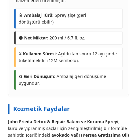
malzemeden üretilmiştir.
🧴
Ambalaj Türü:
Sprey şişe (geri
dönüştürülebilir)
⚫
Net Miktar:
200 ml / 6.7 fl. oz.
⏳
Kullanım Süresi:
Açıldıktan sonra 12 ay içinde
tüketilmelidir (12M sembolü).
♻️
Geri Dönüşüm:
Ambalaj geri dönüşüme
uygundur.
Kozmetik Faydalar
John Frieda Detox & Repair Bakım ve Koruma Spreyi
,
kuru ve yıpranmış saçlar için zenginleştirilmiş bir formüle
sahiptir. İçeriğindeki
avokado yağı (Persea Gratissima Oil)