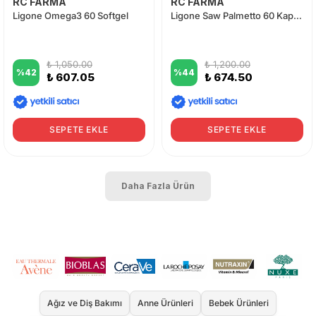
RC FARMA
RC FARMA
Ligone Omega3 60 Softgel
Ligone Saw Palmetto 60 Kapsül
₺ 1,050.00
₺ 1,200.00
%
42
%
44
₺ 607.05
₺ 674.50
SEPETE EKLE
SEPETE EKLE
Daha Fazla Ürün
Ağız ve Diş Bakımı
Anne Ürünleri
Bebek Ürünleri