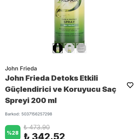
John Frieda
John Frieda Detoks Etkili
Güçlendirici ve Koruyucu Saç
Spreyi 200 ml
Barkod
:
5037156257298
₺ 473.90
%
28
₺ 342.52