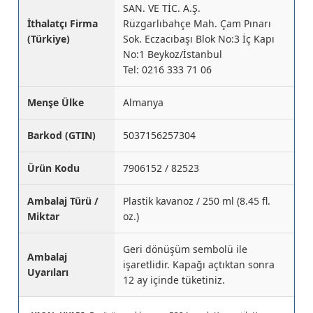
SAN. VE TİC. A.Ş.
İthalatçı Firma
Rüzgarlıbahçe Mah. Çam Pınarı
(Türkiye)
Sok. Eczacıbaşı Blok No:3 İç Kapı
No:1 Beykoz/İstanbul
Tel: 0216 333 71 06
Menşe Ülke
Almanya
Barkod (GTIN)
5037156257304
Ürün Kodu
7906152 / 82523
Ambalaj Türü /
Plastik kavanoz / 250 ml (8.45 fl.
Miktar
oz.)
Geri dönüşüm sembolü ile
Ambalaj
işaretlidir. Kapağı açtıktan sonra
Uyarıları
12 ay içinde tüketiniz.