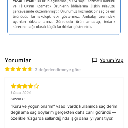
YASAL UYARI:
Bu ürün açıklaması, 5324 sayılı Kozmetik Kanunu
ve TİTCK'nın Kozmetik Ürünlerin İddialarına İlişkin Kılavuzu
çerçevesinde düzenlenmiştir. Ürünümüz kozmetik bir saç bakım
ürünüdür, farmakolojik etki göstermez. Ambalaj üzerindeki
uyarıları dikkate alınız. Görseldeki ürün ambalajı, tedarik
sürecine bağlı olarak küçük farklılıklar gösterebilir.
Yorumlar
Yorum Yap
3 değerlendirmeye göre
1 Ocak 2024
Gizem
D.
“Kuru ve yoğun onarım” vaadi vardı; kullanınca saç derim
değil ama saç boylarım gerçekten daha canlı göründü —
özellikle rüzgarda sallandığında ışığı daha iyi yansıtıyor.