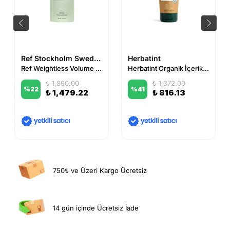
Ref Stockholm Sweden
Herbatint
Ref Weightless Volume Conditioner 600 ml
Herbatint Organik İçerikli Onarıcı Bakım Kremi 200 ml
₺ 1,890.00
₺ 1,372.00
%
22
%
41
₺ 1,479.22
₺ 816.13
750₺ ve Üzeri Kargo Ücretsiz
14 gün içinde Ücretsiz İade