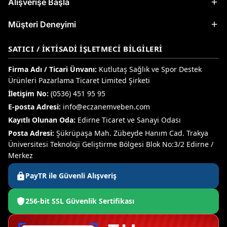
Alışverişe Başla
Müşteri Deneyimi
SATICI / İKTISADI İŞLETMECI BILGILERI
Firma Adı / Ticari Ünvanı:
Kutlutaş Sağlık ve Spor Destek
Ürünleri Pazarlama Ticaret Limited Şirketi
İletişim No:
(0536) 451 95 95
E-posta Adresi:
info@eczanemveben.com
Kayıtlı Olunan Oda:
Edirne Ticaret ve Sanayi Odası
Posta Adresi:
Şükrüpaşa Mah. Zübeyde Hanım Cad. Trakya
Üniversitesi Teknoloji Geliştirme Bölgesi Blok No:3/2 Edirne /
Merkez
PayTR ile Güvenli Alışveriş
256-bit SSL Güvenlik Sertifikası