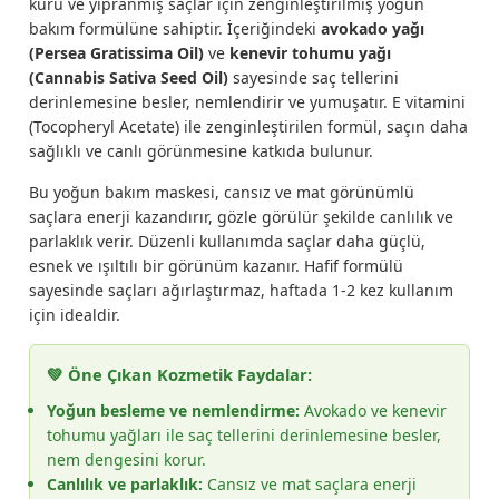
kuru ve yıpranmış saçlar için zenginleştirilmiş yoğun
bakım formülüne sahiptir. İçeriğindeki
avokado yağı
(Persea Gratissima Oil)
ve
kenevir tohumu yağı
(Cannabis Sativa Seed Oil)
sayesinde saç tellerini
derinlemesine besler, nemlendirir ve yumuşatır. E vitamini
(Tocopheryl Acetate) ile zenginleştirilen formül, saçın daha
sağlıklı ve canlı görünmesine katkıda bulunur.
Bu yoğun bakım maskesi, cansız ve mat görünümlü
saçlara enerji kazandırır, gözle görülür şekilde canlılık ve
parlaklık verir. Düzenli kullanımda saçlar daha güçlü,
esnek ve ışıltılı bir görünüm kazanır. Hafif formülü
sayesinde saçları ağırlaştırmaz, haftada 1-2 kez kullanım
için idealdir.
💚 Öne Çıkan Kozmetik Faydalar:
Yoğun besleme ve nemlendirme:
Avokado ve kenevir
tohumu yağları ile saç tellerini derinlemesine besler,
nem dengesini korur.
Canlılık ve parlaklık:
Cansız ve mat saçlara enerji