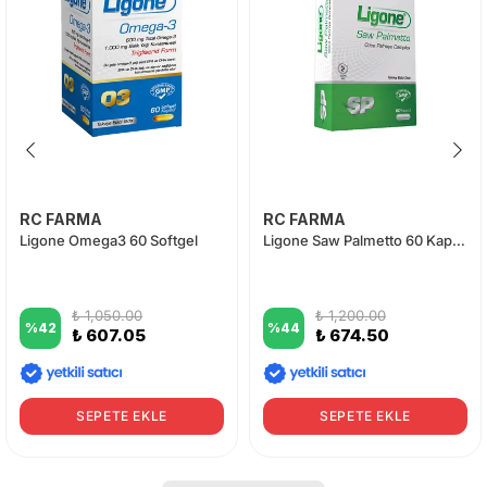
RC FARMA
RC FARMA
Ligone Omega3 60 Softgel
Ligone Saw Palmetto 60 Kapsül
₺ 1,050.00
₺ 1,200.00
%
42
%
44
₺ 607.05
₺ 674.50
SEPETE EKLE
SEPETE EKLE