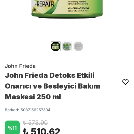
John Frieda
John Frieda Detoks Etkili
Onarıcı ve Besleyici Bakım
Maskesi 250 ml
Barkod
:
5037156257304
₺ 573.90
%
11
₺ 510.62