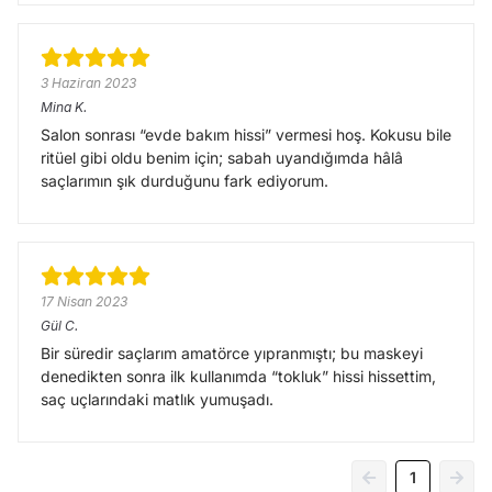
3 Haziran 2023
Mina
K.
Salon sonrası “evde bakım hissi” vermesi hoş. Kokusu bile
ritüel gibi oldu benim için; sabah uyandığımda hâlâ
saçlarımın şık durduğunu fark ediyorum.
17 Nisan 2023
Gül
C.
Bir süredir saçlarım amatörce yıpranmıştı; bu maskeyi
denedikten sonra ilk kullanımda “tokluk” hissi hissettim,
saç uçlarındaki matlık yumuşadı.
1