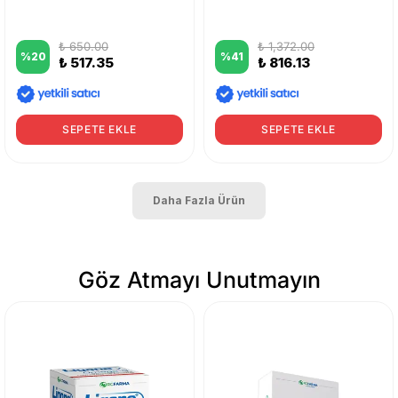
₺ 650.00
₺ 1,372.00
%
20
%
41
₺ 517.35
₺ 816.13
SEPETE EKLE
SEPETE EKLE
Daha Fazla Ürün
Göz Atmayı Unutmayın