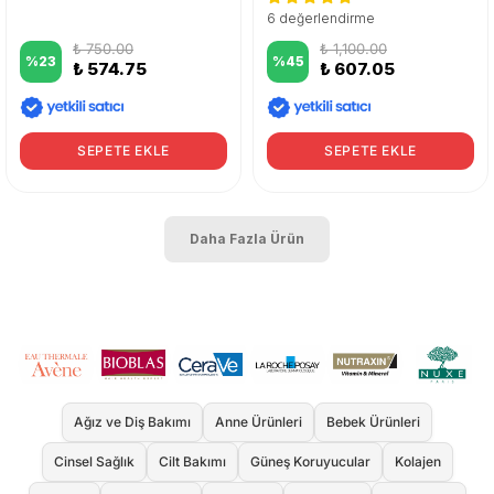
6 değerlendirme
₺ 750.00
₺ 1,100.00
%
23
%
45
₺ 574.75
₺ 607.05
SEPETE EKLE
SEPETE EKLE
Daha Fazla Ürün
Ağız ve Diş Bakımı
Anne Ürünleri
Bebek Ürünleri
Cinsel Sağlık
Cilt Bakımı
Güneş Koruyucular
Kolajen