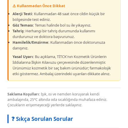
⚠️ Kullanmadan Önce Dikkat
Alerji Testi:
Kullanmadan 48 saat önce cildin küçük bir
bölgesinde test ediniz.
Göz Teması:
Temas halinde bol su ile yıkayınız.
Tahriş:
Herhangi bir tahriş durumunda kullanımı
durdurunuz ve doktora başvurunuz.
Hamilelik/Emzirme:
Kullanmadan önce doktorunuza
danışınız.
Yasal Uyarı:
Bu açıklama, TİTCK'nın Kozmetik Ürünlerin
İddialarına İlişkin Kılavuzu çerçevesinde düzenlenmiştir.
Ürünümüz kozmetik bir saç bakım ürünüdür; farmakolojik
etki göstermez. Ambalaj üzerindeki uyarıları dikkate alınız.
Saklama Koşulları:
Işık, ısı ve nemden koruyarak kendi
ambalajında, 25°C altında oda sıcaklığında muhafaza ediniz.
Çocukların erişemeyeceği yerlerde saklayınız.
❓ Sıkça Sorulan Sorular