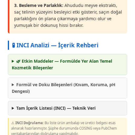
3. Besleme ve Parlaklık:
Ahududu meyve ekstraktı,
saç telinin yüzeyini besleyici etki gösterir, saçın doğal
parlaklığını ön plana çıkarmaya yardımcı olur ve
yumuşak bir dokunuş hissi bırakır.
🧪 INCI Analizi — İçerik Rehberi
🌿 Etkin Maddeler — Formülde Yer Alan Temel
Kozmetik Bileşenler
Formül ve Doku Bileşenleri (Kıvam, Koruma, pH
Dengesi)
Tam İçerik Listesi (INCI) — Teknik Veri
⚠️
INCI Doğrulama:
Bu liste ürün ambalajı ve üretici belgesi esas
alınarak hazırlanmıştır. Şüphe durumunda COSING veya PubChem
veritabanlarından doğrulama yapılmalıdır.