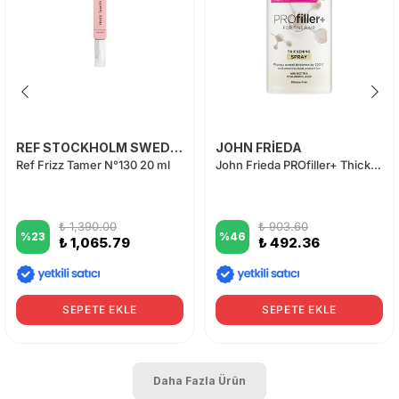
REF STOCKHOLM SWEDEN
JOHN FRİEDA
Ref Frizz Tamer N°130 20 ml
John Frieda PROfiller+ Thickening Sprey
₺ 1,390.00
₺ 903.60
%
23
%
46
₺ 1,065.79
₺ 492.36
SEPETE EKLE
SEPETE EKLE
Daha Fazla Ürün