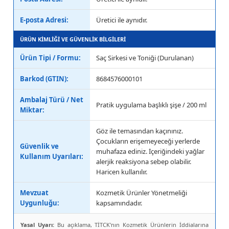
E-posta Adresi:
Üretici ile aynıdır.
ÜRÜN KİMLİĞİ VE GÜVENLİK BİLGİLERİ
Ürün Tipi / Formu:
Saç Sirkesi ve Toniği (Durulanan)
Barkod (GTIN):
8684576000101
Ambalaj Türü / Net
Pratik uygulama başlıklı şişe / 200 ml
Miktar:
Göz ile temasından kaçınınız.
Çocukların erişemeyeceği yerlerde
Güvenlik ve
muhafaza ediniz. İçeriğindeki yağlar
Kullanım Uyarıları:
alerjik reaksiyona sebep olabilir.
Haricen kullanılır.
Mevzuat
Kozmetik Ürünler Yönetmeliği
Uygunluğu:
kapsamındadır.
Yasal Uyarı:
Bu açıklama, TİTCK'nın Kozmetik Ürünlerin İddialarına