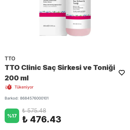
TTO
TTO Clinic Saç Sirkesi ve Toniği
200 ml
Tükeniyor
Barkod
:
8684576000101
₺ 575.48
%
17
₺ 476.43