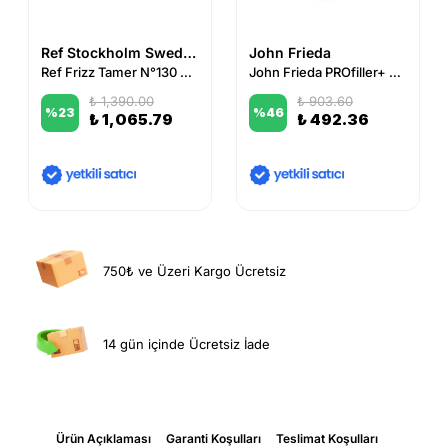
Ref Stockholm Sweden
John Frieda
Ref Frizz Tamer N°130 20 ml
John Frieda PROfiller+ Thickening Sprey
₺ 1,390.00
₺ 903.60
%
23
%
46
₺ 1,065.79
₺ 492.36
750₺ ve Üzeri Kargo Ücretsiz
14 gün içinde Ücretsiz İade
Ürün Açıklaması
Garanti Koşulları
Teslimat Koşulları