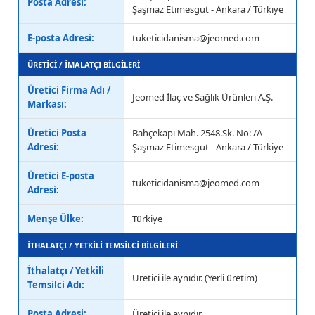
Posta Adresi:
Şaşmaz Etimesgut - Ankara / Türkiye
E-posta Adresi:
tuketicidanisma@jeomed.com
ÜRETİCİ / İMALATÇI BİLGİLERİ
Üretici Firma Adı /
Jeomed İlaç ve Sağlık Ürünleri A.Ş.
Markası:
Üretici Posta
Bahçekapı Mah. 2548.Sk. No: /A
Adresi:
Şaşmaz Etimesgut - Ankara / Türkiye
Üretici E-posta
tuketicidanisma@jeomed.com
Adresi:
Menşe Ülke:
Türkiye
İTHALATÇI / YETKİLİ TEMSİLCİ BİLGİLERİ
İthalatçı / Yetkili
Üretici ile aynıdır. (Yerli üretim)
Temsilci Adı:
Posta Adresi:
Üretici ile aynıdır.