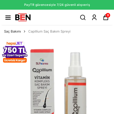
PayTR güvencesiyle 7/24 güvenli alışveriş
0
Saç Bakımı
Capillium Saç Bakım Spreyi