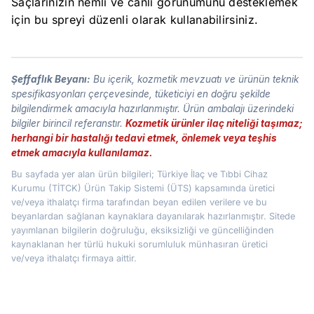
Saçlarınızın nemli ve canlı görünümünü desteklemek
için bu spreyi düzenli olarak kullanabilirsiniz.
Şeffaflık Beyanı:
Bu içerik, kozmetik mevzuatı ve ürünün teknik
spesifikasyonları çerçevesinde, tüketiciyi en doğru şekilde
bilgilendirmek amacıyla hazırlanmıştır. Ürün ambalajı üzerindeki
bilgiler birincil referanstır.
Kozmetik ürünler ilaç niteliği taşımaz;
herhangi bir hastalığı tedavi etmek, önlemek veya teşhis
etmek amacıyla kullanılamaz.
Bu sayfada yer alan ürün bilgileri; Türkiye İlaç ve Tıbbi Cihaz
Kurumu (TİTCK) Ürün Takip Sistemi (ÜTS) kapsamında üretici
ve/veya ithalatçı firma tarafından beyan edilen verilere ve bu
beyanlardan sağlanan kaynaklara dayanılarak hazırlanmıştır. Sitede
yayımlanan bilgilerin doğruluğu, eksiksizliği ve güncelliğinden
kaynaklanan her türlü hukuki sorumluluk münhasıran üretici
ve/veya ithalatçı firmaya aittir.