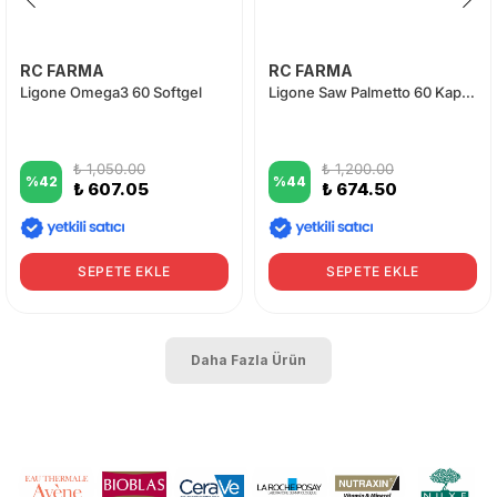
RC FARMA
RC FARMA
Ligone Omega3 60 Softgel
Ligone Saw Palmetto 60 Kapsül
₺ 1,050.00
₺ 1,200.00
%
42
%
44
₺ 607.05
₺ 674.50
SEPETE EKLE
SEPETE EKLE
Daha Fazla Ürün