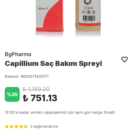
BgPharma
Capillium Saç Bakım Spreyi
Barkod
:
8683071400171
₺ 1,159.20
%
35
₺ 751.13
12:00'a kadar verilen siparişleriniz için aynı gün kargo fırsatı!
3 değerlendirme