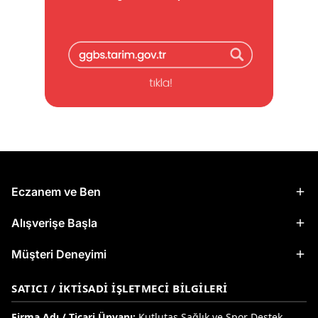
Eczanem ve Ben
Alışverişe Başla
Müşteri Deneyimi
SATICI / İKTISADI İŞLETMECI BILGILERI
Firma Adı / Ticari Ünvanı:
Kutlutaş Sağlık ve Spor Destek