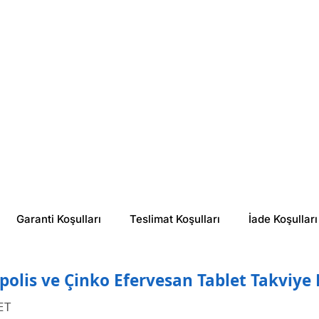
%
42
%
41
₺ 362.50
₺ 474.05
Garanti Koşulları
Teslimat Koşulları
İade Koşulları
olis ve Çinko Efervesan Tablet Takviye 
ET