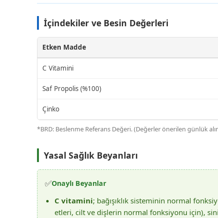
İçindekiler ve Besin Değerleri
Etken Madde
C Vitamini
Saf Propolis (%100)
Çinko
*BRD: Beslenme Referans Değeri. (Değerler önerilen günlük alı
Yasal Sağlık Beyanları
✅
Onaylı Beyanlar
C vitamini
; bağışıklık sisteminin normal fonks
etleri, cilt ve dişlerin normal fonksiyonu için), s