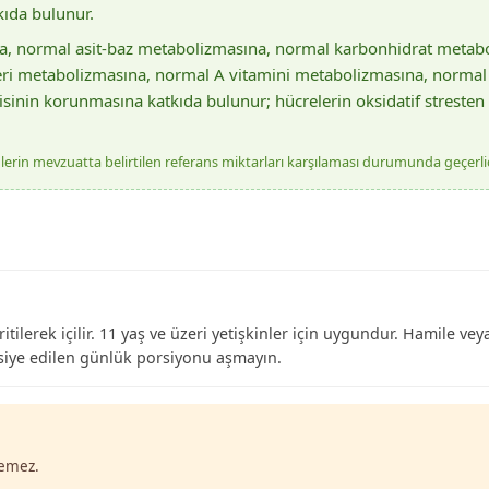
ıda bulunur.
una, normal asit-baz metabolizmasına, normal karbonhidrat meta
eri metabolizmasına, normal A vitamini metabolizmasına, normal 
yetisinin korunmasına katkıda bulunur; hücrelerin oksidatif stre
enlerin mevzuatta belirtilen referans miktarları karşılaması durumunda geçerlid
itilerek içilir. 11 yaş ve üzeri yetişkinler için uygundur. Hamile v
siye edilen günlük porsiyonu aşmayın.
çemez.