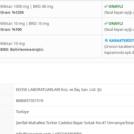
Miktar: 1000 mg | BRD: 80 mg
✅ ONAYLI
Oran: %1250
(Yasal beyan eşiği a
Miktar: 10 mg | BRD: 10 mg
✅ ONAYLI
Oran: %100
(Yasal beyan eşiği a
💠 KARAKTERİST
Miktar: 10 mg
(Ürünün karakterist
BRD: Belirlenmemiştir.
kapsamında eşik d
EEOSE LABORATUARLARI Koz. ve İlaç San. Ltd. Şti
8680057351519
Türkiye
Şerifali Mahallesi Türker Caddesi Başer Sokak No:47 Ümraniye/İsta
info@sorvagen.com
/ +902163494994