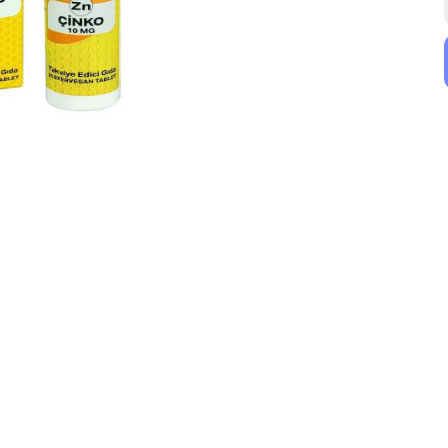
Nutraxin
Rc Farma
Nutraxin Multivitamin Mineral 60 Tablet
Newday Kara Mürver Complex 30 Kapsül
₺ 619.99
₺ 800.00