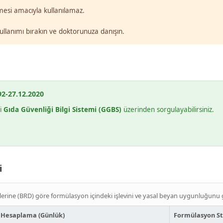
lmesi amacıyla kullanılamaz.
kullanımı bırakın ve doktorunuza danışın.
2-27.12.2020
mi
Gıda Güvenliği Bilgi Sistemi (GGBS)
üzerinden sorgulayabilirsiniz.
i
lerine (BRD) göre formülasyon içindeki işlevini ve yasal beyan uygunluğunu g
Hesaplama (Günlük)
Formülasyon S