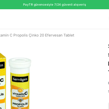
PayTR güvencesiyle 7/24 güvenli alışveriş
tamin C Propolis Çinko 20 Efervesan Tablet