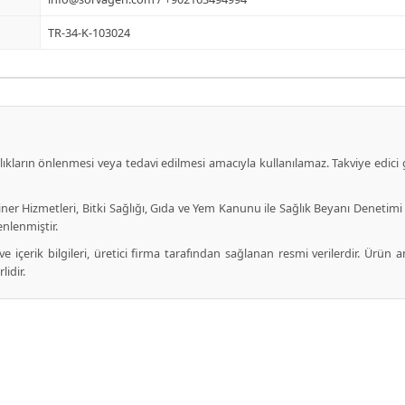
TR-34-K-103024
alıkların önlenmesi veya tedavi edilmesi amacıyla kullanılamaz. Takviye edic
iner Hizmetleri, Bitki Sağlığı, Gıda ve Yem Kanunu ile Sağlık Beyanı Denetimi 
nlenmiştir.
 içerik bilgileri, üretici firma tarafından sağlanan resmi verilerdir. Ürün am
idir.