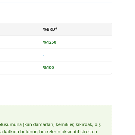
%BRD*
%1250
-
%100
luşumuna (kan damarları, kemikler, kıkırdak, diş
na katkıda bulunur; hücrelerin oksidatif stresten