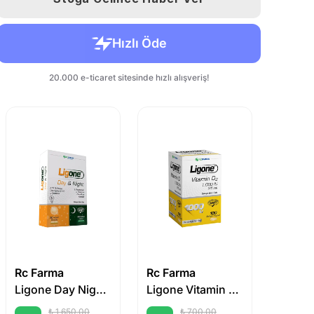
Rc Farma
Rc Farma
Nutrax
Ligone Day Night Takviye Edici Gıda 30+30 Kapsül
Ligone Vitamin D3 1.000 IU 100 Softgel
₺ 1,650.00
₺ 700.00