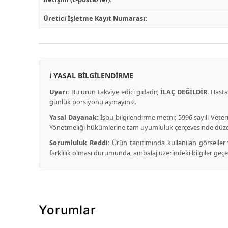
Üretici İşletme Kayıt Numarası:
ℹ️ YASAL BİLGİLENDİRME
Uyarı:
Bu ürün takviye edici gıdadır,
İLAÇ DEĞİLDİR
. Hast
günlük porsiyonu aşmayınız.
Yasal Dayanak:
İşbu bilgilendirme metni; 5996 sayılı Veter
Yönetmeliği hükümlerine tam uyumluluk çerçevesinde düze
Sorumluluk Reddi:
Ürün tanıtımında kullanılan görseller ve
farklılık olması durumunda, ambalaj üzerindeki bilgiler geçerl
Yorumlar