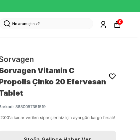
0
Sorvagen
Sorvagen Vitamin C
Propolis Çinko 20 Efervesan
Tablet
Barkod
:
8680057351519
12:00'a kadar verilen siparişleriniz için aynı gün kargo fırsatı!
Stoğa Gelince Haber Ver