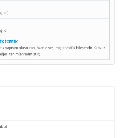
şıldı)
şıldı)
İK İÇERİK
ik yapısını oluşturan, özenle seçilmiş spesifik bileşendir. Kılavuz
eğeri tanımlanmamıştır.)
nbul