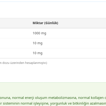
Miktar (Günlük)
1000 mg
10 mg
10 mg
m dozu üzerinden hesaplanmıştır.)
iyonuna, normal enerji oluşum metabolizmasına, normal kollajen o
inir sisteminin normal işleyişine, yorgunluk ve bitkinliğin azalması