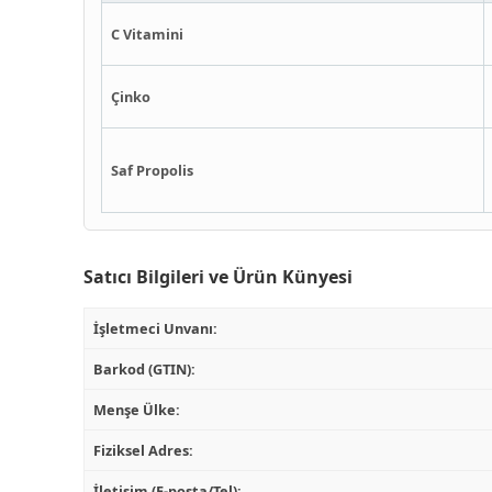
C Vitamini
Çinko
Saf Propolis
Satıcı Bilgileri ve Ürün Künyesi
İşletmeci Unvanı:
Barkod (GTIN):
Menşe Ülke:
Fiziksel Adres:
İletişim (E-posta/Tel):