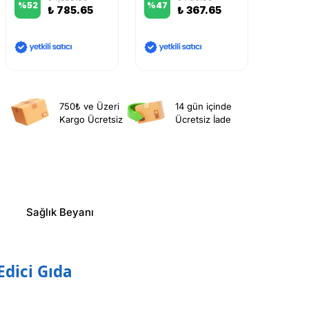
%
52
%
47
%
39
₺ 785.65
₺ 367.65
750₺ ve Üzeri
14 gün içinde
Kargo Ücretsiz
Ücretsiz İade
Sağlık Beyanı
Edici Gıda