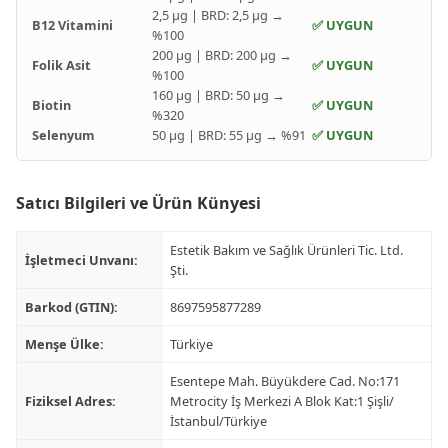
2,5 µg | BRD: 2,5 µg →
B12 Vitamini
✅ UYGUN
%100
200 µg | BRD: 200 µg →
Folik Asit
✅ UYGUN
%100
160 µg | BRD: 50 µg →
Biotin
✅ UYGUN
%320
Selenyum
50 µg | BRD: 55 µg → %91
✅ UYGUN
Satıcı Bilgileri ve Ürün Künyesi
Estetik Bakım ve Sağlık Ürünleri Tic. Ltd.
İşletmeci Unvanı:
Şti.
Barkod (GTIN):
8697595877289
Menşe Ülke:
Türkiye
Esentepe Mah. Büyükdere Cad. No:171
Fiziksel Adres:
Metrocity İş Merkezi A Blok Kat:1 Şişli/
İstanbul/Türkiye