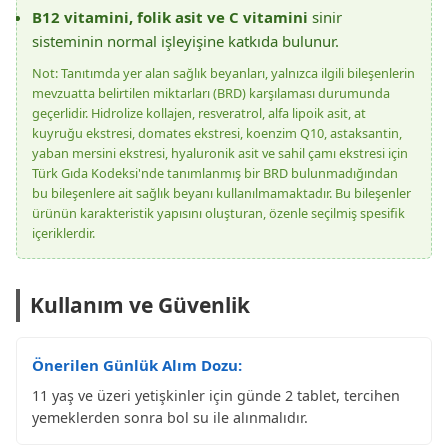
B12 vitamini, folik asit ve C vitamini
sinir
sisteminin normal işleyişine katkıda bulunur.
Not: Tanıtımda yer alan sağlık beyanları, yalnızca ilgili bileşenlerin
mevzuatta belirtilen miktarları (BRD) karşılaması durumunda
geçerlidir. Hidrolize kollajen, resveratrol, alfa lipoik asit, at
kuyruğu ekstresi, domates ekstresi, koenzim Q10, astaksantin,
yaban mersini ekstresi, hyaluronik asit ve sahil çamı ekstresi için
Türk Gıda Kodeksi'nde tanımlanmış bir BRD bulunmadığından
bu bileşenlere ait sağlık beyanı kullanılmamaktadır. Bu bileşenler
ürünün karakteristik yapısını oluşturan, özenle seçilmiş spesifik
içeriklerdir.
Kullanım ve Güvenlik
Önerilen Günlük Alım Dozu:
11 yaş ve üzeri yetişkinler için günde 2 tablet, tercihen
yemeklerden sonra bol su ile alınmalıdır.