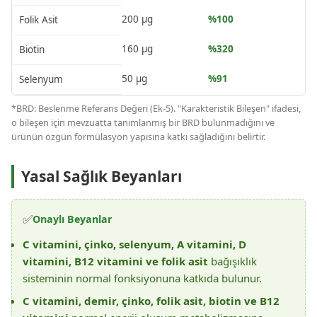
200 µg
%100
Folik Asit
160 µg
%320
Biotin
50 µg
%91
Selenyum
*BRD: Beslenme Referans Değeri (Ek-5). "Karakteristik Bileşen" ifadesi,
o bileşen için mevzuatta tanımlanmış bir BRD bulunmadığını ve
ürünün özgün formülasyon yapısına katkı sağladığını belirtir.
Yasal Sağlık Beyanları
✅
Onaylı Beyanlar
C vitamini, çinko, selenyum, A vitamini, D
vitamini, B12 vitamini ve folik asit
bağışıklık
sisteminin normal fonksiyonuna katkıda bulunur.
C vitamini, demir, çinko, folik asit, biotin ve B12