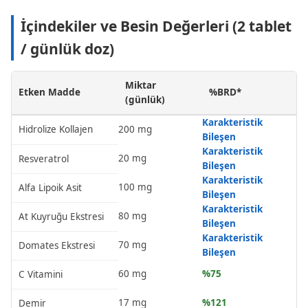
İçindekiler ve Besin Değerleri (2 tablet
/ günlük doz)
Miktar
Etken Madde
%BRD*
(günlük)
Karakteristik
Hidrolize Kollajen
200 mg
Bileşen
Karakteristik
20 mg
Resveratrol
Bileşen
Karakteristik
100 mg
Alfa Lipoik Asit
Bileşen
Karakteristik
80 mg
At Kuyruğu Ekstresi
Bileşen
Karakteristik
70 mg
Domates Ekstresi
Bileşen
60 mg
%75
C Vitamini
17 mg
%121
Demir