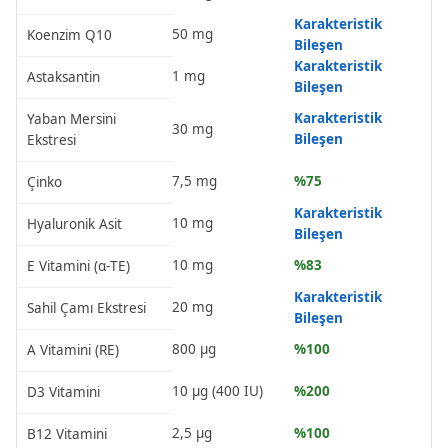
Karakteristik
50 mg
Koenzim Q10
Bileşen
Karakteristik
1 mg
Astaksantin
Bileşen
Karakteristik
Yaban Mersini
30 mg
Bileşen
Ekstresi
7,5 mg
%75
Çinko
Karakteristik
10 mg
Hyaluronik Asit
Bileşen
10 mg
%83
E Vitamini (α-TE)
Karakteristik
20 mg
Sahil Çamı Ekstresi
Bileşen
800 µg
%100
A Vitamini (RE)
10 µg (400 IU)
%200
D3 Vitamini
2,5 µg
%100
B12 Vitamini