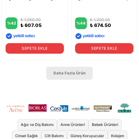
₺ 1,050.00
₺ 1,200.00
%
42
%
44
₺ 607.05
₺ 674.50
SEPETE EKLE
SEPETE EKLE
Daha Fazla Ürün
Ağız ve Diş Bakımı
Anne Ürünleri
Bebek Ürünleri
Cinsel Sağlık
Cilt Bakımı
Güneş Koruyucular
Kolajen