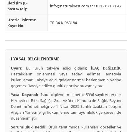
İletişim (E-
info@naturalnest.com.tr
/ 0212 671 71 47
posta/Tel):
Üretici İşletme
TR-34-K-063184
Kayıt No:
ℹ️ YASAL BİLGİLENDİRME
Uyarı:
Bu ürün takviye edici gıdadır,
İLAÇ DEĞİLDİR
.
Hastalıkların önlenmesi veya tedavi edilmesi amacıyla
kullanılamaz. Takviye edici gıdalar normal beslenmenin yerine
geçemez. Tavsiye edilen günlük porsiyonu aşmayınız.
Yasal Dayanak:
İşbu bilgilendirme metni; 5996 sayılı Veteriner
Hizmetleri, Bitki Sağlığı, Gıda ve Yem Kanunu ile Sağlık Beyanı
Denetimi Yönetmeliği ve 1 Nisan 2025 tarihli Uzaktan İletişim
Araçları Yönetmeliği hükümlerine tam uyumluluk çerçevesinde
düzenlenmiştir.
Sorumluluk Reddi:
Ürün tanıtımında kullanılan görseller ve