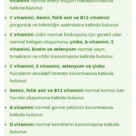
vitamini
normal enerji oluşum metabolizmasına
katkıda bulunur.
C vitamini, demir, folik asit ve B12 vitamini
yorgunluk ve bitkinliğin azalmasına katkıda bulunur.
C vitamini
cildin normal fonksiyonu için gerekli olan
normal kollajen oluşumuna;
çinko, A vitamini, E
vitamini, biotin ve selenyum
normal saçın,
tırnakların ve cildin korunmasına katkıda bulunur.
C vitamini, E vitamini, selenyum ve çinko
hücrelerin oksidatif stresten korunmasına katkıda
bulunur.
Demir, folik asit ve B12 vitamini
normal kırmızı kan
hücresi oluşumuna katkıda bulunur.
A vitamini
normal görme yetisinin korunmasına
katkıda bulunur.
D vitamini
normal kemiklerin korunmasına katkıda
bulunur.