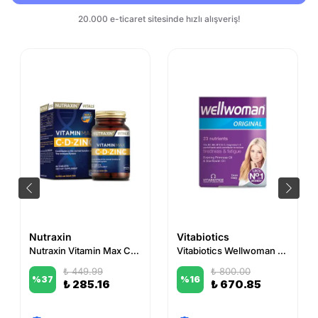
Nutraxin
Vitabiotics
Nutraxin Vitamin Max C-D-Zinc 60 Tablet
Vitabiotics Wellwoman Original 60 Kapsül
₺ 449.99
₺ 800.00
%
37
%
16
₺ 285.16
₺ 670.85