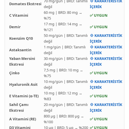
70 mg/gün | BRD: Tanımlı
💠 KARAKTERİSTİK
Domates Ekstresi
değil
İÇERİK
60 mg | BRD: 80 mg →
C Vitamini
✅ UYGUN
%75
17 mg | BRD: 14 mg →
Demir
✅ UYGUN
%121
50 mg/gün | BRD: Tanımlı
💠 KARAKTERİSTİK
Koenzim Q10
değil
İÇERİK
1 mg/gün | BRD: Tanımlı
💠 KARAKTERİSTİK
Astaksantin
değil
İÇERİK
Yaban Mersini
30 mg/gün | BRD: Tanımlı
💠 KARAKTERİSTİK
Ekstresi
değil
İÇERİK
7,5 mg | BRD: 10 mg →
Çinko
✅ UYGUN
%75
10 mg/gün | BRD: Tanımlı
💠 KARAKTERİSTİK
Hyaluronik Asit
değil
İÇERİK
10 mg | BRD: 12 mg →
E Vitamini (α-TE)
✅ UYGUN
%83
Sahil Çamı
20 mg/gün | BRD: Tanımlı
💠 KARAKTERİSTİK
Ekstresi
değil
İÇERİK
800 µg | BRD: 800 µg →
A Vitamini (RE)
✅ UYGUN
%100
D3 Vitamini
10 µg | BRD: 5 µg → %200
✅ UYGUN