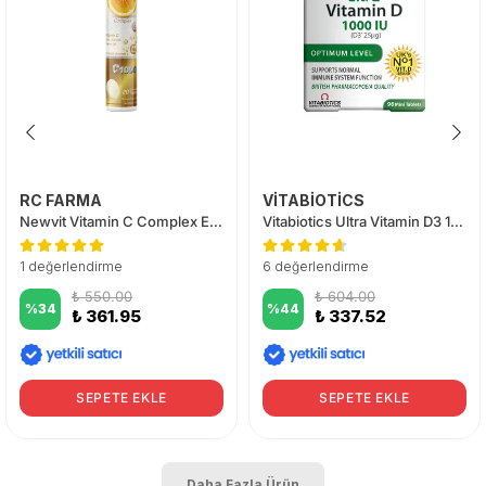
RC FARMA
VİTABİOTİCS
Newvit Vitamin C Complex Efervesan 20 Tablet
Vitabiotics Ultra Vitamin D3 1000 IU 96 Tablet
1 değerlendirme
6 değerlendirme
₺ 550.00
₺ 604.00
%
34
%
44
₺ 361.95
₺ 337.52
SEPETE EKLE
SEPETE EKLE
Daha Fazla Ürün