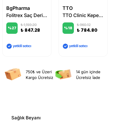
BgPharma
TTO
Babe
Folitrex Saç Derisi Bakım Spreyi 60 ml
TTO Clinic Kepek ve Dökülme Karşıtı Şampuan 400 ml
₺ 1,159.20
₺ 960.12
%
27
%
18
%
11
₺ 847.28
₺ 784.80
750₺ ve Üzeri
14 gün içinde
Kargo Ücretsiz
Ücretsiz İade
Sağlık Beyanı