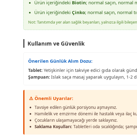
Ürün içeriğindeki
Biotin
; normal saçın, normal 
Ürün içeriğindeki
Çinko
; normal saçın, normal t
Not: Tanıtımda yer alan sağlık beyanları, yalnızca ilgili bile
Kullanım ve Güvenlik
Önerilen Günlük Alım Dozu:
Tablet:
Yetişkinler için takviye edici gıda olarak günde
Şampuan:
Islak saça masaj yaparak uygulayın, 1-2 d
⚠️ Önemli Uyarılar:
Tavsiye edilen günlük porsiyonu aşmayınız.
Hamilelik ve emzirme dönemi ile hastalık veya ilaç k
Çocukların ulaşamayacağı yerde saklayınız.
Saklama Koşulları:
Tabletleri oda sıcaklığında; şampu