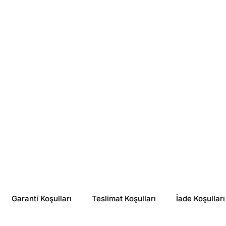
Rc Farma
BgPharma
Newvital Organics Dökülme karşıtı Şampuan 300 ml
Capillium AGA Şampuan 330 ml.
₺ 800.00
₺ 1,159.20
%
25
%
55
₺ 601.35
₺ 521.49
Garanti Koşulları
Teslimat Koşulları
İade Koşulları