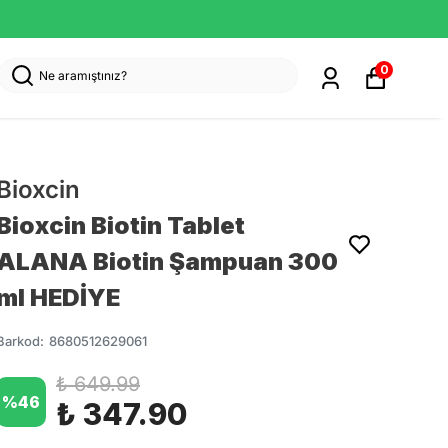
0
Bioxcin
Bioxcin Biotin Tablet
ALANA Biotin Şampuan 300
ml HEDİYE
Barkod
:
8680512629061
₺ 649.99
%
46
₺ 347.90