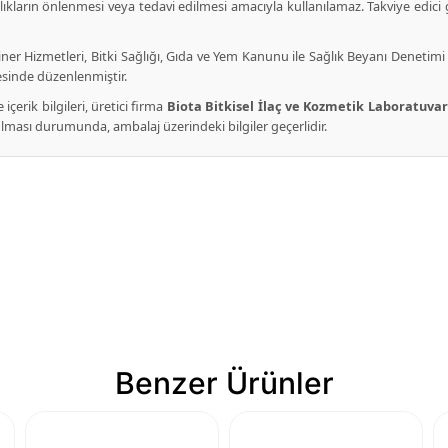
alıkların önlenmesi veya tedavi edilmesi amacıyla kullanılamaz. Takviye edic
iner Hizmetleri, Bitki Sağlığı, Gıda ve Yem Kanunu ile Sağlık Beyanı Denetimi 
sinde düzenlenmiştir.
çerik bilgileri, üretici firma
Biota Bitkisel İlaç ve Kozmetik Laboratuvarl
k olması durumunda, ambalaj üzerindeki bilgiler geçerlidir.
Benzer Ürünler