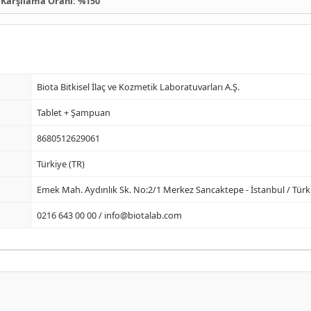
Karşılama Oranı: %150
Biota Bitkisel İlaç ve Kozmetik Laboratuvarları A.Ş.
Tablet + Şampuan
8680512629061
Türkiye (TR)
Emek Mah. Aydınlık Sk. No:2/1 Merkez Sancaktepe - İstanbul / Türk
0216 643 00 00 /
info@biotalab.com