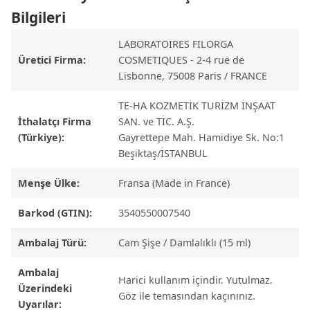
Bilgileri
LABORATOIRES FILORGA
Üretici Firma:
COSMETIQUES - 2-4 rue de
Lisbonne, 75008 Paris / FRANCE
TE-HA KOZMETİK TURİZM İNŞAAT
İthalatçı Firma
SAN. ve TİC. A.Ş.
(Türkiye):
Gayrettepe Mah. Hamidiye Sk. No:1
Beşiktaş/İSTANBUL
Menşe Ülke:
Fransa (Made in France)
Barkod (GTIN):
3540550007540
Ambalaj Türü:
Cam Şişe / Damlalıklı (15 ml)
Ambalaj
Harici kullanım içindir. Yutulmaz.
Üzerindeki
Göz ile temasından kaçınınız.
Uyarılar: