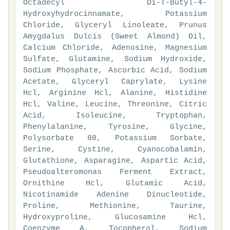
Octadecyl Di-T-Butyl-4-
Hydroxyhydrocinnamate, Potassium
Chloride, Glyceryl Linoleate, Prunus
Amygdalus Dulcis (Sweet Almond) Oil,
Calcium Chloride, Adenosine, Magnesium
Sulfate, Glutamine, Sodium Hydroxide,
Sodium Phosphate, Ascorbic Acid, Sodium
Acetate, Glyceryl Caprylate, Lysine
Hcl, Arginine Hcl, Alanine, Histidine
Hcl, Valine, Leucine, Threonine, Citric
Acid, Isoleucine, Tryptophan,
Phenylalanine, Tyrosine, Glycine,
Polysorbate 80, Potassium Sorbate,
Serine, Cystine, Cyanocobalamin,
Glutathione, Asparagine, Aspartic Acid,
Pseudoalteromonas Ferment Extract,
Ornithine Hcl, Glutamic Acid,
Nicotinamide Adenine Dinucleotide,
Proline, Methionine, Taurine,
Hydroxyproline, Glucosamine Hcl,
Coenzyme A, Tocopherol, Sodium