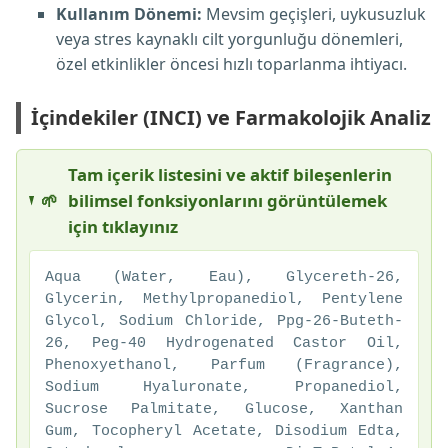
Kullanım Dönemi:
Mevsim geçişleri, uykusuzluk
veya stres kaynaklı cilt yorgunluğu dönemleri,
özel etkinlikler öncesi hızlı toparlanma ihtiyacı.
İçindekiler (INCI) ve Farmakolojik Analiz
Tam içerik listesini ve aktif bileşenlerin
🌱
bilimsel fonksiyonlarını görüntülemek
için tıklayınız
Aqua (Water, Eau), Glycereth-26,
Glycerin, Methylpropanediol, Pentylene
Glycol, Sodium Chloride, Ppg-26-Buteth-
26, Peg-40 Hydrogenated Castor Oil,
Phenoxyethanol, Parfum (Fragrance),
Sodium Hyaluronate, Propanediol,
Sucrose Palmitate, Glucose, Xanthan
Gum, Tocopheryl Acetate, Disodium Edta,