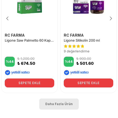
RC FARMA
RC FARMA
Ligone Saw Palmetto 60 Kapsül
Ligone Sitikolin 200 ml
9 değerlendirme
₺ 1,200.00
₺ 900.00
%
44
%
44
₺ 674.50
₺ 501.60
SEPETE EKLE
SEPETE EKLE
Daha Fazla Ürün