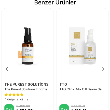
Benzer Ürünler
THE PUREST SOLUTİONS
TTO
The Purest Solutions Brightening & Lightening Vitamin C Serum
TTO Clinic Mix Cilt Bakım Serumu 50 ml
4 değerlendirme
₺ 499.90
₺ 1,173.71
%
25
%
22