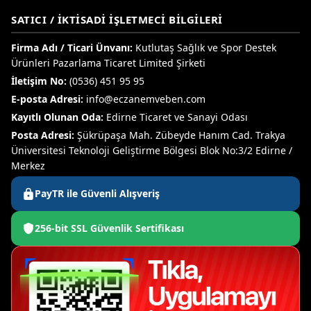
SATICI / İKTISADI İŞLETMECI BILGILERI
Firma Adı / Ticari Ünvanı:
Kutlutaş Sağlık ve Spor Destek
Ürünleri Pazarlama Ticaret Limited Şirketi
İletişim No:
(0536) 451 95 95
E-posta Adresi:
info@eczanemveben.com
Kayıtlı Olunan Oda:
Edirne Ticaret ve Sanayi Odası
Posta Adresi:
Şükrüpaşa Mah. Zübeyde Hanım Cad. Trakya
Üniversitesi Teknoloji Geliştirme Bölgesi Blok No:3/2 Edirne /
Merkez
PayTR ile Güvenli Alışveriş
256-bit SSL Güvenlik Sertifikası