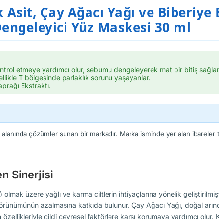
 Asit, Çay Ağacı Yağı ve Biberiye 
Dengeleyici Yüz Maskesi 30 ml
ol etmeye yardımcı olur, sebumu dengeleyerek mat bir bitiş sağlar
zellikle T bölgesinde parlaklık sorunu yaşayanlar.
prağı Ekstraktı.
i alanında çözümler sunan bir markadır. Marka isminde yer alan ibareler ti
n Sinerjisi
olmak üzere yağlı ve karma ciltlerin ihtiyaçlarına yönelik geliştirilmiş
örünümünün azalmasına katkıda bulunur. Çay Ağacı Yağı, doğal arındırıcı
dan özellikleriyle cildi çevresel faktörlere karşı korumaya yardımcı olu