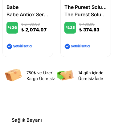
Babe
The Purest Solutions
BgPha
Babe Antiox Serum 30 ml
The Purest Solutions 2% BHA Salicylic Acid Oil Control Toner
₺ 2,790.00
₺ 499.90
%
26
%
25
%
28
₺ 2,074.07
₺ 374.83
750₺ ve Üzeri
14 gün içinde
Kargo Ücretsiz
Ücretsiz İade
Sağlık Beyanı