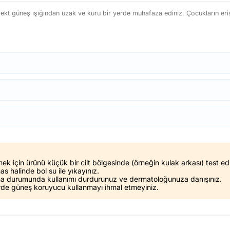
rekt güneş ışığından uzak ve kuru bir yerde muhafaza ediniz. Çocukların er
mek için ürünü küçük bir cilt bölgesinde (örneğin kulak arkası) test edi
s halinde bol su ile yıkayınız.
nma durumunda kullanımı durdurunuz ve dermatoloğunuza danışınız.
rde güneş koruyucu kullanmayı ihmal etmeyiniz.