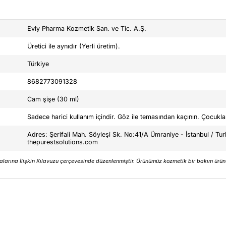
Evly Pharma Kozmetik San. ve Tic. A.Ş.
Üretici ile aynıdır (Yerli üretim).
Türkiye
8682773091328
Cam şişe (30 ml)
Sadece harici kullanım içindir. Göz ile temasından kaçının. Çocukl
Adres: Şerifali Mah. Söyleşi Sk. No:41/A Ümraniye - İstanbul / Tu
thepurestsolutions.com
alarına İlişkin Kılavuzu çerçevesinde düzenlenmiştir. Ürünümüz kozmetik bir bakım ürünü