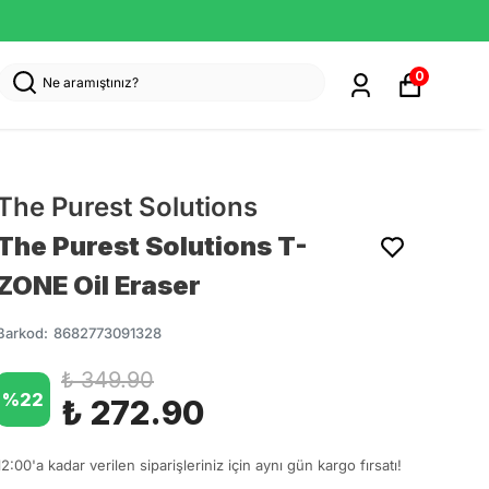
0
The Purest Solutions
The Purest Solutions T-
ZONE Oil Eraser
Barkod
:
8682773091328
₺ 349.90
%
22
₺ 272.90
12:00'a kadar verilen siparişleriniz için aynı gün kargo fırsatı!