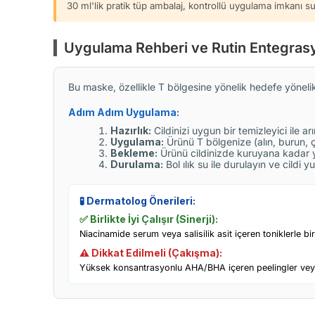
30 ml'lik pratik tüp ambalaj, kontrollü uygulama imkanı
Uygulama Rehberi ve Rutin Entegras
Bu maske, özellikle T bölgesine yönelik hedefe yöneli
Adım Adım Uygulama:
Hazırlık:
Cildinizi uygun bir temizleyici ile a
Uygulama:
Ürünü T bölgenize (alın, burun, ç
Bekleme:
Ürünü cildinizde kuruyana kadar ya
Durulama:
Bol ılık su ile durulayın ve cildi
🧪 Dermatolog Önerileri:
✅ Birlikte İyi Çalışır (Sinerji):
Niacinamide serum veya salisilik asit içeren toniklerle 
⚠️ Dikkat Edilmeli (Çakışma):
Yüksek konsantrasyonlu AHA/BHA içeren peelingler veya r