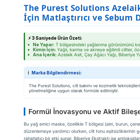
The Purest Solutions Azelaik
İçin Matlaştırıcı ve Sebum 
⚡ 3 Saniyede Ürün Özeti:
Ne Yapar:
T bölgesindeki yağlanma görünümünü kontr
Kimin İçin:
Yağlı, karma ve akneye eğilimli ciltler, ö
Ana İçerik:
Azelaik Asit, Çay Ağacı Yağı, Biberiye Ya
ℹ️
Marka Bilgilendirmesi:
The Purest Solutions, cilt bakımı ve kozmetik teknolojiler
yönetmeliğine uygun olarak formüle edilmiştir.
Formül İnovasyonu ve Aktif Bileşe
Bu yağ emici maske, özellikle T bölgesi (alın, burun, çene) 
düzenlemeye yardımcı olurken, cilt tonu eşitsizliklerinin g
rahatlatıcı bir etki sunar. Biberiye Ekstraktı ise antioksi