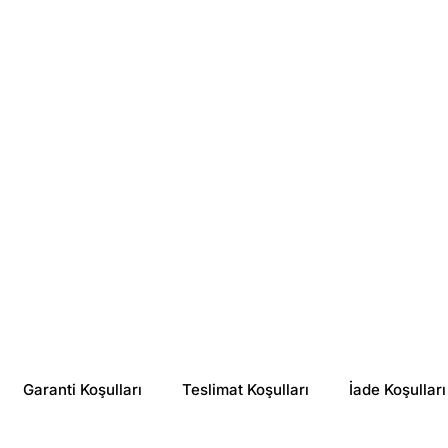
Bioxcin
The Purest Solutions
Bioxcin Skin Expert Vitamin C 15% Canlandırıcı Serum 30 ml
The Purest Solutions Revitalizing and Pore Tightening Glycolic Acid Blue Tonic 200 ml
₺ 999.99
₺ 459.90
%
40
%
17
₺ 601.37
₺ 381.99
Garanti Koşulları
Teslimat Koşulları
İade Koşulları