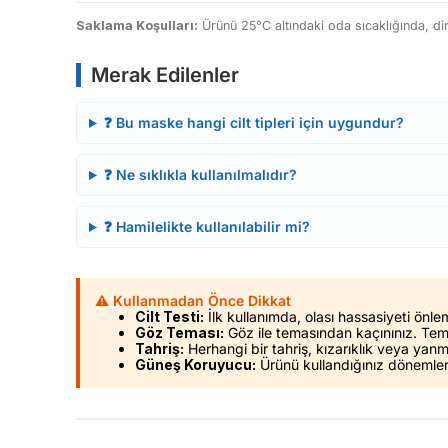
Saklama Koşulları:
Ürünü 25°C altındaki oda sıcaklığında, di
Merak Edilenler
❓ Bu maske hangi cilt tipleri için uygundur?
❓ Ne sıklıkla kullanılmalıdır?
❓ Hamilelikte kullanılabilir mi?
⚠️ Kullanmadan Önce Dikkat
Cilt Testi:
İlk kullanımda, olası hassasiyeti önle
Göz Teması:
Göz ile temasından kaçınınız. Tema
Tahriş:
Herhangi bir tahriş, kızarıklık veya ya
Güneş Koruyucu:
Ürünü kullandığınız dönemle