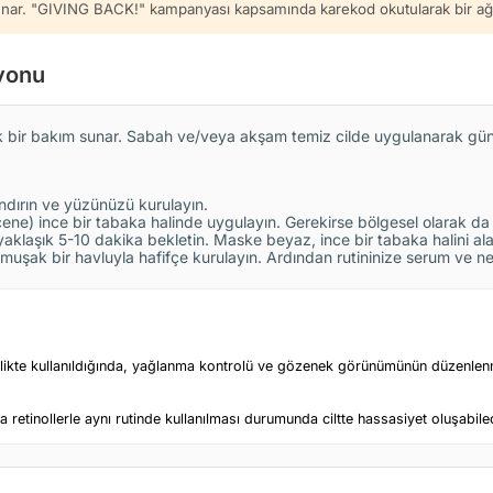
 sunar. "GIVING BACK!" kampanyası kapsamında karekod okutularak bir ağa
yonu
k bir bakım sunar. Sabah ve/veya akşam temiz cilde uygulanarak günlü
rındırın ve yüzünüzü kurulayın.
ene) ince bir tabaka halinde uygulayın. Gerekirse bölgesel olarak da k
klaşık 5-10 dakika bekletin. Maske beyaz, ince bir tabaka halini ala
 yumuşak bir havluyla hafifçe kurulayın. Ardından rutininize serum ve n
birlikte kullanıldığında, yağlanma kontrolü ve gözenek görünümünün düzenlen
etinollerle aynı rutinde kullanılması durumunda ciltte hassasiyet oluşabile