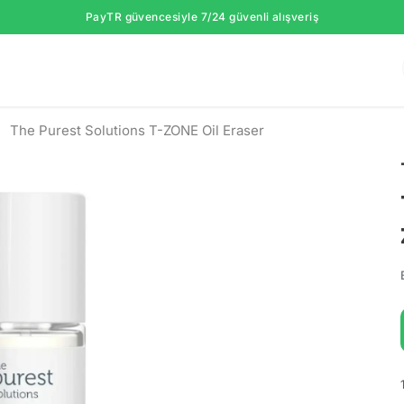
PayTR güvencesiyle 7/24 güvenli alışveriş
The Purest Solutions T-ZONE Oil Eraser