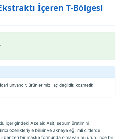
Ekstraktı İçeren T-Bölgesi
.
cari unvandır; ürünlerimiz ilaç değildir, kozmetik
tir. İçeriğindeki Azelaik Asit, sebum üretimini
 özellikleriyle bilinir ve akneye eğilimli ciltlerde
r. Kil benzeri bir maske formunda olmayan bu ürün, ince bir