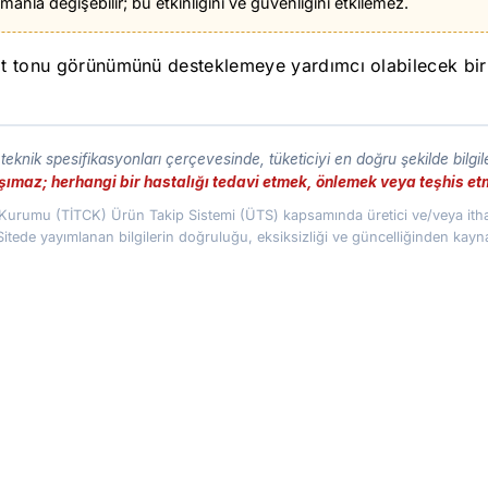
anla değişebilir; bu etkinliğini ve güvenliğini etkilemez.
ilt tonu görünümünü desteklemeye yardımcı olabilecek bir
eknik spesifikasyonları çerçevesinde, tüketiciyi en doğru şekilde bilgi
taşımaz; herhangi bir hastalığı tedavi etmek, önlemek veya teşhis 
az Kurumu (TİTCK) Ürün Takip Sistemi (ÜTS) kapsamında üretici ve/veya ithal
Sitede yayımlanan bilgilerin doğruluğu, eksiksizliği ve güncelliğinden kay