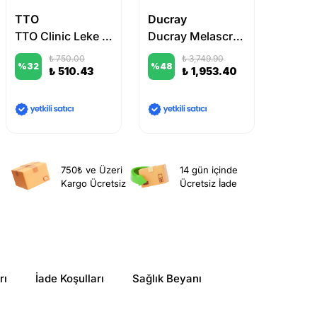
TTO
Ducray
TTO
TTO Clinic Leke Serumu 50 ml
Ducray Melascreen Leke Eğilimli Ciltler İçin Aydınlatıcı Etkili Serum 40 ml
₺ 750.00
₺ 3,749.90
%
32
%
48
%
8
₺ 510.43
₺ 1,953.40
750₺ ve Üzeri
14 gün içinde
Kargo Ücretsiz
Ücretsiz İade
rı
İade Koşulları
Sağlık Beyanı