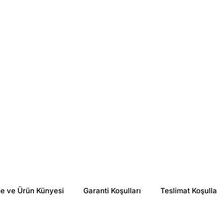
BioNike
BioNike Aknet DermoControl Normalising Care 40 ml
₺ 1,129.00
%
57
₺ 487.24
me ve Ürün Künyesi
Garanti Koşulları
Teslimat Koşulla