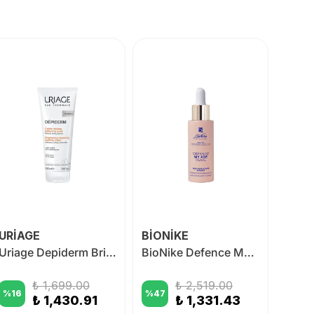
URİAGE
BİONİKE
URİA
Uriage Depiderm Brightening Cleansing Foaming Cream 100 ml
BioNike Defence My Age Pearl Intensive Revitalising Serum 30 ml
₺ 1,699.00
₺ 2,519.00
%
16
%
47
%
27
₺ 1,430.91
₺ 1,331.43