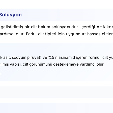
 Solüsyon
eliştirilmiş bir cilt bakım solüsyonudur. İçerdiği AHA kom
ımcı olur. Farklı cilt tipleri için uygundur; hassas ciltler
k asit, sodyum piruvat) ve %5 niasinamid içeren formül, cilt 
irilmiş yapısı, cilt görünümünü desteklemeye yardımcı olur.