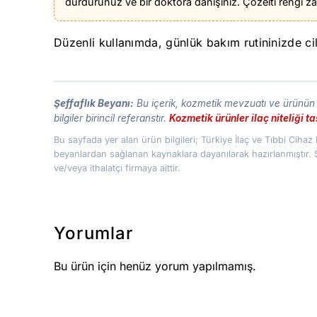
durdurunuz ve bir doktora danışınız. Çözelti rengi zam
Düzenli kullanımda, günlük bakım rutininizde c
Şeffaflık Beyanı:
Bu içerik, kozmetik mevzuatı ve ürünün t
bilgiler birincil referanstır.
Kozmetik ürünler ilaç niteliği 
Bu sayfada yer alan ürün bilgileri; Türkiye İlaç ve Tıbbi Cih
beyanlardan sağlanan kaynaklara dayanılarak hazırlanmıştır. 
ve/veya ithalatçı firmaya aittir.
Yorumlar
Bu ürün için henüz yorum yapılmamış.