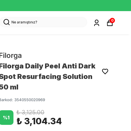
0
Filorga
Filorga Daily Peel Anti Dark
Spot Resurfacing Solution
50 ml
Barkod
:
3540550020969
₺ 3,125.00
%
1
₺ 3,104.34