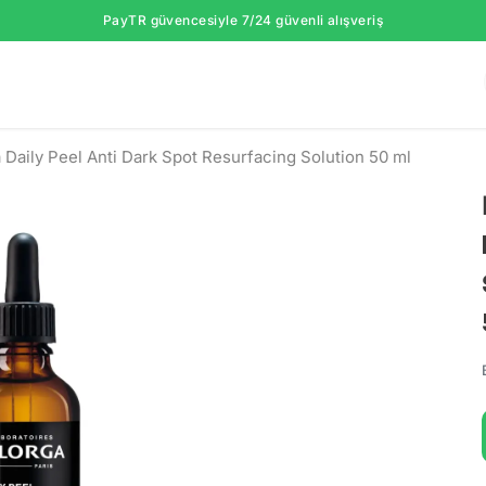
PayTR güvencesiyle 7/24 güvenli alışveriş
a Daily Peel Anti Dark Spot Resurfacing Solution 50 ml