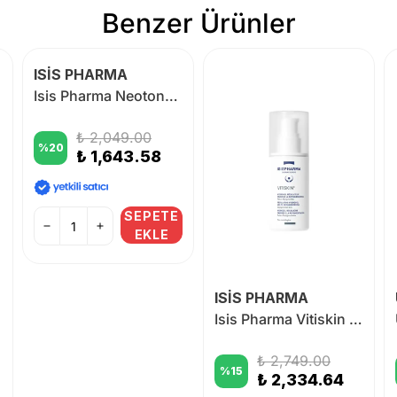
Benzer Ürünler
ISİS PHARMA
Isis Pharma Neotone Sensitive Balm 30 ml
₺ 2,049.00
%
20
₺ 1,643.58
SEPETE
EKLE
ISİS PHARMA
Isis Pharma Vitiskin Açık Renkli Cilt Lekeleri İçin Jel 50ml
₺ 2,749.00
%
15
₺ 2,334.64