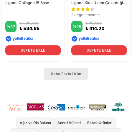
Ligone Collagen 15 Saşe
Ligone Kids Üzüm Çekirdeği Şurup 200 ml
2 değerlendirme
₺ 1,000.00
₺ 750.00
%
47
%
45
₺ 534.85
₺ 414.20
SEPETE EKLE
SEPETE EKLE
Daha Fazla Ürün
Ağız ve Diş Bakımı
Anne Ürünleri
Bebek Ürünleri