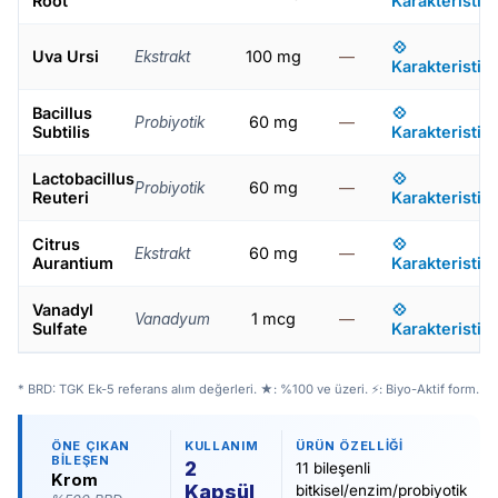
Root
Karakteristik
💠
Uva Ursi
100 mg
—
Ekstrakt
Karakteristik
Bacillus
💠
60 mg
—
Probiyotik
Subtilis
Karakteristik
Lactobacillus
💠
60 mg
—
Probiyotik
Reuteri
Karakteristik
Citrus
💠
60 mg
—
Ekstrakt
Aurantium
Karakteristik
Vanadyl
💠
1 mcg
—
Vanadyum
Sulfate
Karakteristik
* BRD: TGK Ek-5 referans alım değerleri. ★: %100 ve üzeri. ⚡: Biyo-Aktif form.
ÖNE ÇIKAN
KULLANIM
ÜRÜN ÖZELLIĞI
BILEŞEN
2
11 bileşenli
Krom
Kapsül
bitkisel/enzim/probiyotik