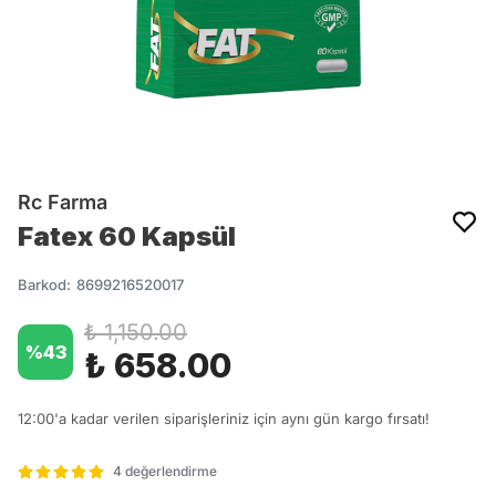
Rc Farma
Fatex 60 Kapsül
Barkod
:
8699216520017
₺ 1,150.00
%
43
₺ 658.00
12:00'a kadar verilen siparişleriniz için aynı gün kargo fırsatı!
4 değerlendirme