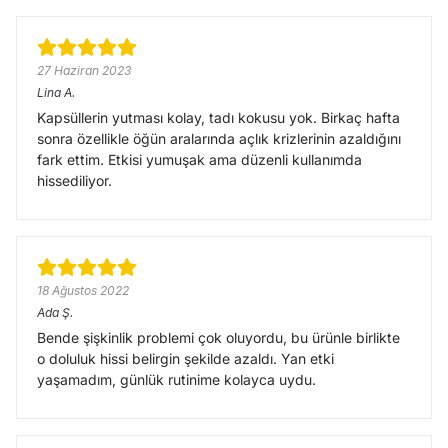
27 Haziran 2023
Lina
A.
Kapsüllerin yutması kolay, tadı kokusu yok. Birkaç hafta
sonra özellikle öğün aralarında açlık krizlerinin azaldığını
fark ettim. Etkisi yumuşak ama düzenli kullanımda
hissediliyor.
18 Ağustos 2022
Ada
Ş.
Bende şişkinlik problemi çok oluyordu, bu ürünle birlikte
o doluluk hissi belirgin şekilde azaldı. Yan etki
yaşamadım, günlük rutinime kolayca uydu.