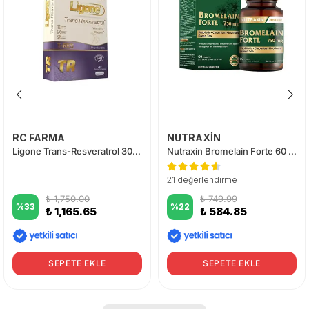
RC FARMA
NUTRAXİN
Ligone Trans-Resveratrol 30 Kapsül
Nutraxin Bromelain Forte 60 Tablet
21 değerlendirme
₺ 1,750.00
₺ 749.99
%
33
%
22
₺ 1,165.65
₺ 584.85
SEPETE EKLE
SEPETE EKLE