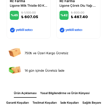
Rc Farma
Rc Farma
Ligone Milk Thistle 60 Kapsül
Ligone Çörek Otu Yağı 60 Kapsül
₺ 1,100.00
₺ 800.00
%
45
%
42
₺ 607.05
₺ 467.40
750₺ ve Üzeri Kargo Ücretsiz
14 gün içinde Ücretsiz İade
Ürün Açıklaması
Yasal Bilgilendirme ve Ürün Künyesi
Garanti Koşulları
Teslimat Koşulları
İade Koşulları
Sağlık Beyanı