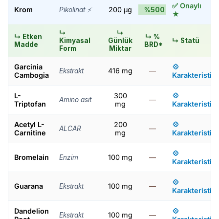
✅ Onaylı
Bileşen
Krom
200 µg
%500
Pikolinat ⚡
★
Listesi
↳
↳
↳ Etken
↳ %
Kimyasal
Günlük
↳ Statü
Madde
BRD*
Form
Miktar
Garcinia
💠
416 mg
—
Ekstrakt
Cambogia
Karakteristik
L-
300
💠
—
Amino asit
Triptofan
mg
Karakteristik
Acetyl L-
200
💠
—
ALCAR
Carnitine
mg
Karakteristik
💠
Bromelain
100 mg
—
Enzim
Karakteristik
💠
Guarana
100 mg
—
Ekstrakt
Karakteristik
Dandelion
💠
100 mg
—
Ekstrakt