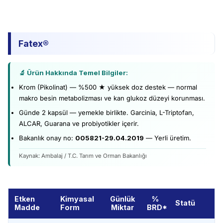
Fatex®
🔬
Ürün Hakkında Temel Bilgiler:
Krom (Pikolinat) — %500 ★ yüksek doz destek — normal
makro besin metabolizması ve kan glukoz düzeyi korunması.
Günde 2 kapsül — yemekle birlikte. Garcinia, L-Triptofan,
ALCAR, Guarana ve probiyotikler içerir.
Bakanlık onay no:
005821-29.04.2019
— Yerli üretim.
Kaynak: Ambalaj / T.C. Tarım ve Orman Bakanlığı
Etken
Kimyasal
Günlük
%
Statü
Madde
Form
Miktar
BRD*
Fatex