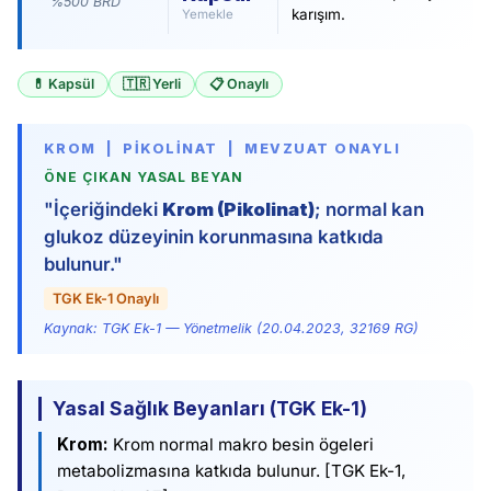
%500 BRD
karışım.
Yemekle
💊
Kapsül
🇹🇷
Yerli
📋
Onaylı
KROM | PIKOLINAT | MEVZUAT ONAYLI
ÖNE ÇIKAN YASAL BEYAN
"İçeriğindeki
Krom (Pikolinat)
; normal kan
glukoz düzeyinin korunmasına katkıda
bulunur."
TGK Ek-1 Onaylı
Kaynak: TGK Ek-1 — Yönetmelik (20.04.2023, 32169 RG)
Yasal Sağlık Beyanları (TGK Ek-1)
Krom:
Krom normal makro besin ögeleri
metabolizmasına katkıda bulunur. [TGK Ek-1,