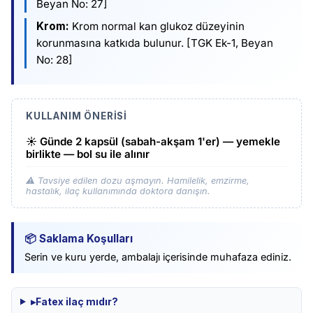
Beyan No: 27]
Krom:
Krom normal kan glukoz düzeyinin
korunmasına katkıda bulunur. [TGK Ek-1, Beyan
No: 28]
KULLANIM ÖNERISI
☀️
Günde 2 kapsül (sabah-akşam 1'er) — yemekle
birlikte — bol su ile alınır
⚠️ Tavsiye edilen dozu aşmayın. Hamilelik, emzirme,
hastalık, ilaç kullanımında doktora danışın.
📦
Saklama Koşulları
Serin ve kuru yerde, ambalajı içerisinde muhafaza ediniz.
▸
Fatex ilaç mıdır?