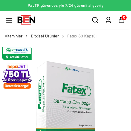
PayTR güvencesiyle 7/24 güvenli alışveriş
0
Vitaminler
Bitkisel Ürünler
Fatex 60 Kapsül