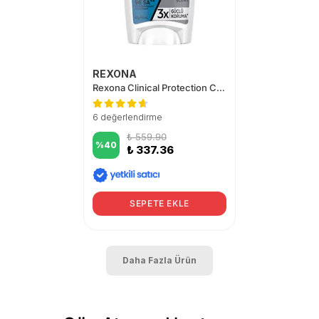
REXONA
Rexona Clinical Protection Clean Erkek Stick Deodorant 45 ml
6 değerlendirme
₺ 559.90
%
40
₺ 337.36
SEPETE EKLE
Daha Fazla Ürün