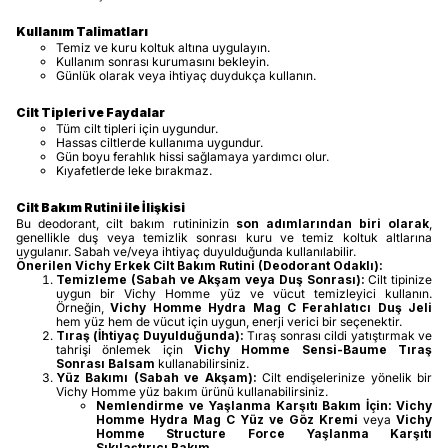
Kullanım Talimatları
Temiz ve kuru koltuk altına uygulayın.
Kullanım sonrası kurumasını bekleyin.
Günlük olarak veya ihtiyaç duydukça kullanın.
Cilt Tipleri ve Faydalar
Tüm cilt tipleri için uygundur.
Hassas ciltlerde kullanıma uygundur.
Gün boyu ferahlık hissi sağlamaya yardımcı olur.
Kıyafetlerde leke bırakmaz.
Cilt Bakım Rutini ile İlişkisi
Bu deodorant, cilt bakım rutininizin
son adımlarından biri olarak
,
genellikle duş veya temizlik sonrası kuru ve temiz koltuk altlarına
uygulanır. Sabah ve/veya ihtiyaç duyulduğunda kullanılabilir.
Önerilen Vichy Erkek Cilt Bakım Rutini (Deodorant Odaklı):
Temizleme (Sabah ve Akşam veya Duş Sonrası):
Cilt tipinize
uygun bir Vichy Homme yüz ve vücut temizleyici kullanın.
Örneğin,
Vichy Homme Hydra Mag C Ferahlatıcı Duş Jeli
hem yüz hem de vücut için uygun, enerji verici bir seçenektir.
Tıraş (İhtiyaç Duyulduğunda):
Tıraş sonrası cildi yatıştırmak ve
tahrişi önlemek için
Vichy Homme Sensi-Baume Tıraş
Sonrası Balsam
kullanabilirsiniz.
Yüz Bakımı (Sabah ve Akşam):
Cilt endişelerinize yönelik bir
Vichy Homme yüz bakım ürünü kullanabilirsiniz.
Nemlendirme ve Yaşlanma Karşıtı Bakım İçin:
Vichy
Homme Hydra Mag C Yüz ve Göz Kremi
veya
Vichy
Homme Structure Force Yaşlanma Karşıtı
Sıkılaştırıcı Bakım
.