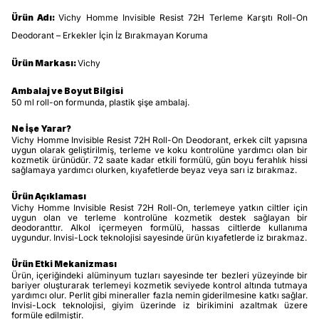
Ürün Adı:
Vichy Homme Invisible Resist 72H Terleme Karşıtı Roll-On
Deodorant – Erkekler İçin İz Bırakmayan Koruma
Ürün Markası:
Vichy
Ambalaj ve Boyut Bilgisi
50 ml roll-on formunda, plastik şişe ambalaj.
Ne İşe Yarar?
Vichy Homme Invisible Resist 72H Roll-On Deodorant, erkek cilt yapısına
uygun olarak geliştirilmiş, terleme ve koku kontrolüne yardımcı olan bir
kozmetik ürünüdür. 72 saate kadar etkili formülü, gün boyu ferahlık hissi
sağlamaya yardımcı olurken, kıyafetlerde beyaz veya sarı iz bırakmaz.
Ürün Açıklaması
Vichy Homme Invisible Resist 72H Roll-On, terlemeye yatkın ciltler için
uygun olan ve terleme kontrolüne kozmetik destek sağlayan bir
deodoranttır. Alkol içermeyen formülü, hassas ciltlerde kullanıma
uygundur. Invisi-Lock teknolojisi sayesinde ürün kıyafetlerde iz bırakmaz.
Ürün Etki Mekanizması
Ürün, içeriğindeki alüminyum tuzları sayesinde ter bezleri yüzeyinde bir
bariyer oluşturarak terlemeyi kozmetik seviyede kontrol altında tutmaya
yardımcı olur. Perlit gibi mineraller fazla nemin giderilmesine katkı sağlar.
Invisi-Lock teknolojisi, giyim üzerinde iz birikimini azaltmak üzere
formüle edilmiştir.