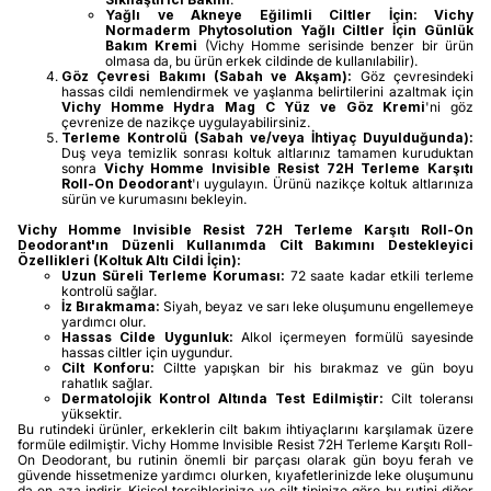
Yağlı ve Akneye Eğilimli Ciltler İçin:
Vichy
Normaderm Phytosolution Yağlı Ciltler İçin Günlük
Bakım Kremi
(Vichy Homme serisinde benzer bir ürün
olmasa da, bu ürün erkek cildinde de kullanılabilir).
Göz Çevresi Bakımı (Sabah ve Akşam):
Göz çevresindeki
hassas cildi nemlendirmek ve yaşlanma belirtilerini azaltmak için
Vichy Homme Hydra Mag C Yüz ve Göz Kremi
'ni göz
çevrenize de nazikçe uygulayabilirsiniz.
Terleme Kontrolü (Sabah ve/veya İhtiyaç Duyulduğunda):
Duş veya temizlik sonrası koltuk altlarınız tamamen kuruduktan
sonra
Vichy Homme Invisible Resist 72H Terleme Karşıtı
Roll-On Deodorant
'ı uygulayın. Ürünü nazikçe koltuk altlarınıza
sürün ve kurumasını bekleyin.
Vichy Homme Invisible Resist 72H Terleme Karşıtı Roll-On
Deodorant'ın Düzenli Kullanımda Cilt Bakımını Destekleyici
Özellikleri (Koltuk Altı Cildi İçin):
Uzun Süreli Terleme Koruması:
72 saate kadar etkili terleme
kontrolü sağlar.
İz Bırakmama:
Siyah, beyaz ve sarı leke oluşumunu engellemeye
yardımcı olur.
Hassas Cilde Uygunluk:
Alkol içermeyen formülü sayesinde
hassas ciltler için uygundur.
Cilt Konforu:
Ciltte yapışkan bir his bırakmaz ve gün boyu
rahatlık sağlar.
Dermatolojik Kontrol Altında Test Edilmiştir:
Cilt toleransı
yüksektir.
Bu rutindeki ürünler, erkeklerin cilt bakım ihtiyaçlarını karşılamak üzere
formüle edilmiştir. Vichy Homme Invisible Resist 72H Terleme Karşıtı Roll-
On Deodorant, bu rutinin önemli bir parçası olarak gün boyu ferah ve
güvende hissetmenize yardımcı olurken, kıyafetlerinizde leke oluşumunu
da en aza indirir. Kişisel tercihlerinize ve cilt tipinize göre bu rutini diğer