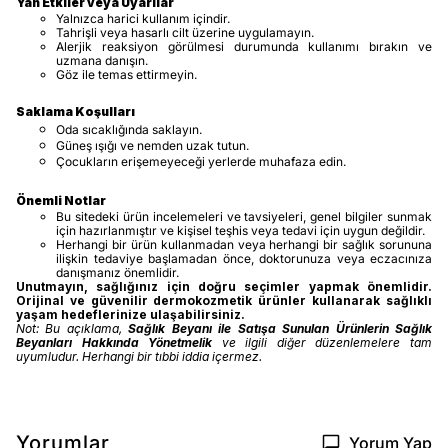
Yan Etkiler veya Uyarılar
Yalnızca harici kullanım içindir.
Tahrişli veya hasarlı cilt üzerine uygulamayın.
Alerjik reaksiyon görülmesi durumunda kullanımı bırakın ve
uzmana danışın.
Göz ile temas ettirmeyin.
Saklama Koşulları
Oda sıcaklığında saklayın.
Güneş ışığı ve nemden uzak tutun.
Çocukların erişemeyeceği yerlerde muhafaza edin.
Önemli Notlar
Bu sitedeki ürün incelemeleri ve tavsiyeleri, genel bilgiler sunmak
için hazırlanmıştır ve kişisel teşhis veya tedavi için uygun değildir.
Herhangi bir ürün kullanmadan veya herhangi bir sağlık sorununa
ilişkin tedaviye başlamadan önce, doktorunuza veya eczacınıza
danışmanız önemlidir.
Unutmayın, sağlığınız için doğru seçimler yapmak önemlidir.
Orijinal ve güvenilir dermokozmetik ürünler kullanarak sağlıklı
yaşam hedeflerinize ulaşabilirsiniz.
Not: Bu açıklama,
Sağlık Beyanı ile Satışa Sunulan Ürünlerin Sağlık
Beyanları Hakkında Yönetmelik
ve ilgili diğer düzenlemelere tam
uyumludur. Herhangi bir tıbbi iddia içermez.
Yorumlar
Yorum Yap