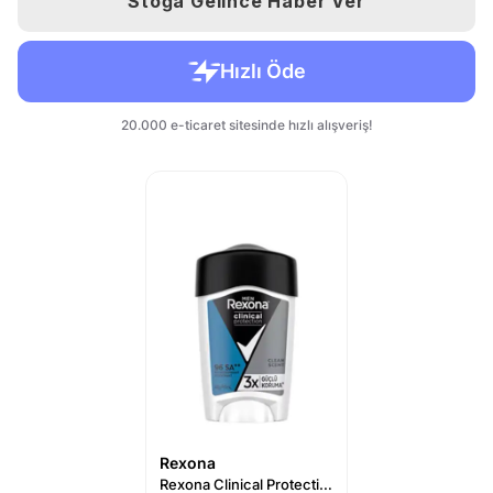
Stoğa Gelince Haber Ver
Rexona
Rexona Clinical Protection Clean Erkek Stick Deodorant 45 ml