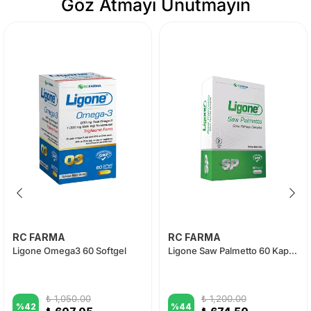
Göz Atmayı Unutmayın
RC FARMA
RC FARMA
Ligone Omega3 60 Softgel
Ligone Saw Palmetto 60 Kapsül
₺ 1,050.00
₺ 1,200.00
%
42
%
44