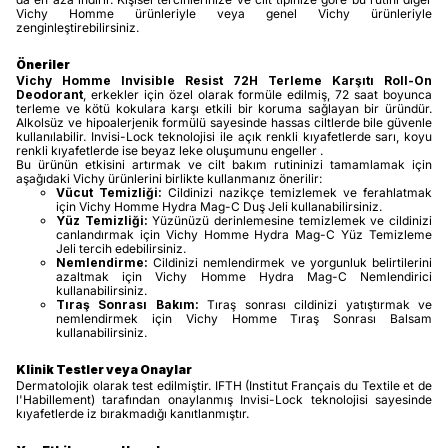
Vichy Homme ürünleriyle veya genel Vichy ürünleriyle
zenginleştirebilirsiniz.
Öneriler
Vichy Homme Invisible Resist 72H Terleme Karşıtı Roll-On
Deodorant
, erkekler için özel olarak formüle edilmiş, 72 saat boyunca
terleme ve kötü kokulara karşı etkili bir koruma sağlayan bir üründür.
Alkolsüz ve hipoalerjenik formülü sayesinde hassas ciltlerde bile güvenle
kullanılabilir.
Invisi-Lock teknolojisi ile açık renkli kıyafetlerde sarı, koyu
renkli kıyafetlerde ise beyaz leke oluşumunu engeller
.
Bu ürünün etkisini artırmak ve cilt bakım rutininizi tamamlamak için
aşağıdaki Vichy ürünlerini birlikte kullanmanız önerilir:
Vücut Temizliği:
Cildinizi nazikçe temizlemek ve ferahlatmak
için Vichy Homme Hydra Mag-C Duş Jeli kullanabilirsiniz.
Yüz Temizliği:
Yüzünüzü derinlemesine temizlemek ve cildinizi
canlandırmak için Vichy Homme Hydra Mag-C Yüz Temizleme
Jeli tercih edebilirsiniz.
Nemlendirme:
Cildinizi nemlendirmek ve yorgunluk belirtilerini
azaltmak için Vichy Homme Hydra Mag-C Nemlendirici
kullanabilirsiniz.
Tıraş Sonrası Bakım:
Tıraş sonrası cildinizi yatıştırmak ve
nemlendirmek için Vichy Homme Tıraş Sonrası Balsam
kullanabilirsiniz.
Klinik Testler veya Onaylar
Dermatolojik olarak test edilmiştir. IFTH (Institut Français du Textile et de
l'Habillement) tarafından onaylanmış Invisi-Lock teknolojisi sayesinde
kıyafetlerde iz bırakmadığı kanıtlanmıştır.