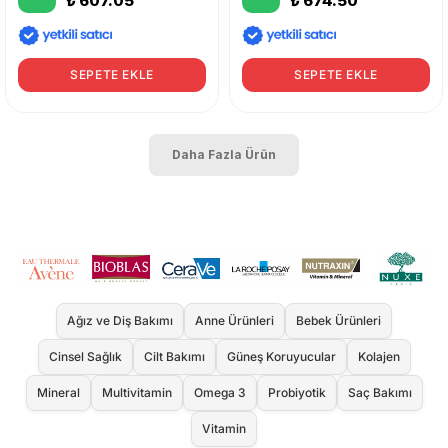
₺ 607.05
₺ 674.50
SEPETE EKLE
SEPETE EKLE
Daha Fazla Ürün
Ağız ve Diş Bakımı
Anne Ürünleri
Bebek Ürünleri
Cinsel Sağlık
Cilt Bakımı
Güneş Koruyucular
Kolajen
Mineral
Multivitamin
Omega 3
Probiyotik
Saç Bakımı
Vitamin