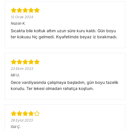
12 Ocak 2024
Nazan
K.
Sıcakta bile koltuk altım uzun süre kuru kaldı. Gün boyu
ter kokusu hiç gelmedi. Kıyafetimde beyaz iz bırakmadı.
23 Ekim 2023
İdil
U.
Gece vardiyasında çalışmaya başladım, gün boyu tazelik
korudu. Ter lekesi olmadan rahatça koştum.
28 Eylül 2023
Gül
Ç.