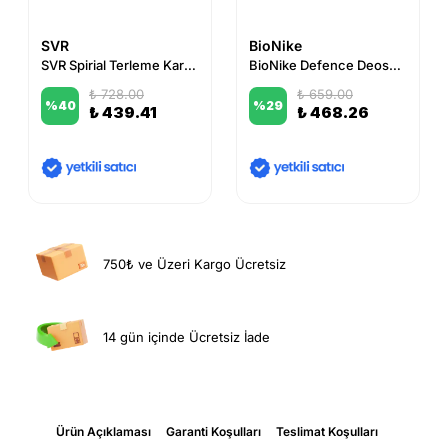
SVR
BioNike
SVR Spirial Terleme Karşıtı Deodorant Sprey 75 ml
BioNike Defence Deosoft Care 48H Alm. Salt Free Roll On 50 ml
₺ 728.00
₺ 659.00
%
40
%
29
₺ 439.41
₺ 468.26
750₺ ve Üzeri Kargo Ücretsiz
14 gün içinde Ücretsiz İade
Ürün Açıklaması
Garanti Koşulları
Teslimat Koşulları