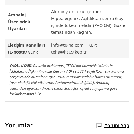
Alüminyum tuzu içermez.
Ambalaj
Hipoalerjenik. Açıldıktan sonra 6 ay
Üzerindeki
içinde tüketilmelidir (PAO 6M). Gözle
Uyarılar:
temasından kaçının.
İletişim Kanalları
info@te-ha.com
| KEP:
(E-posta/KEP):
teha@hs09.kep.tr
YASAL UYARI:
Bu ürün açıklaması, TİTCK'nın Kozmetik Ürünlerin
İddialarına İlişkin Kılavuzu (Sürüm 7.0) ve 5324 sayılı Kozmetik Kanunu
çerçevesinde düzenlenmiştir. Ürünümüz kozmetik bir bakım ürünüdür,
farmakolojik etki göstermez (antiperspirant değildir). Ambalaj
üzerindeki uyarıları dikkate alınız. Sonuçlar kişisel cilt yapısına göre
farklılık gösterebilir.
Yorumlar
Yorum Yap