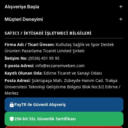
Alışverişe Başla
Müşteri Deneyimi
SATICI / İKTISADI İŞLETMECI BILGILERI
Firma Adı / Ticari Ünvanı:
Kutlutaş Sağlık ve Spor Destek
Ürünleri Pazarlama Ticaret Limited Şirketi
İletişim No:
(0536) 451 95 95
E-posta Adresi:
info@eczanemveben.com
Kayıtlı Olunan Oda:
Edirne Ticaret ve Sanayi Odası
Posta Adresi:
Şükrüpaşa Mah. Zübeyde Hanım Cad. Trakya
Üniversitesi Teknoloji Geliştirme Bölgesi Blok No:3/2 Edirne /
Merkez
PayTR ile Güvenli Alışveriş
256-bit SSL Güvenlik Sertifikası