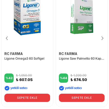
RC FARMA
RC FARMA
Ligone Omega3 60 Softgel
Ligone Saw Palmetto 60 Kapsül
₺ 1,050.00
₺ 1,200.00
%
42
%
44
₺ 607.05
₺ 674.50
SEPETE EKLE
SEPETE EKLE