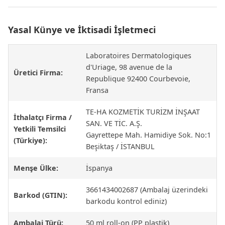
Yasal Künye ve İktisadi İşletmeci
Laboratoires Dermatologiques
d'Uriage, 98 avenue de la
Üretici Firma:
Republique 92400 Courbevoie,
Fransa
TE-HA KOZMETİK TURİZM İNŞAAT
İthalatçı Firma /
SAN. VE TİC. A.Ş.
Yetkili Temsilci
Gayrettepe Mah. Hamidiye Sok. No:1
(Türkiye):
Beşiktaş / İSTANBUL
Menşe Ülke:
İspanya
3661434002687 (Ambalaj üzerindeki
Barkod (GTIN):
barkodu kontrol ediniz)
Ambalaj Türü:
50 ml roll-on (PP plastik)