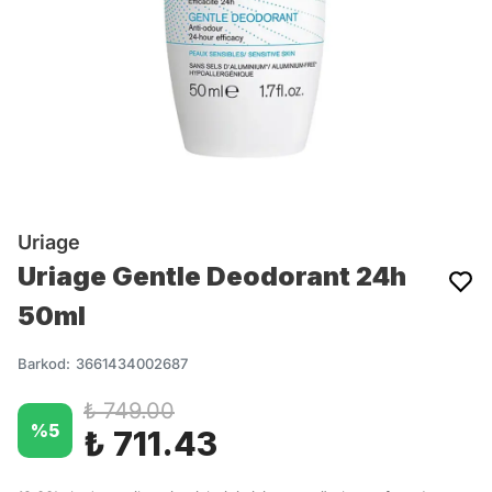
Uriage
Uriage Gentle Deodorant 24h
50ml
Barkod
:
3661434002687
₺ 749.00
%
5
₺ 711.43