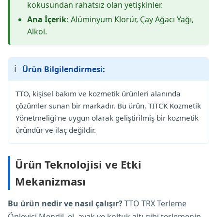
kokusundan rahatsız olan yetişkinler.
Ana İçerik:
Alüminyum Klorür, Çay Ağacı Yağı,
Alkol.
ℹ️
Ürün Bilgilendirmesi:
TTO, kişisel bakım ve kozmetik ürünleri alanında
çözümler sunan bir markadır. Bu ürün, TİTCK Kozmetik
Yönetmeliği'ne uygun olarak geliştirilmiş bir kozmetik
üründür ve ilaç değildir.
Ürün Teknolojisi ve Etki
Mekanizması
Bu ürün nedir ve nasıl çalışır?
TTO TRX Terleme
Önleyici Mendil, el, ayak ve koltuk altı gibi terlemenin