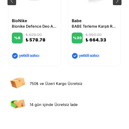
BioNike
Babe
Bionike Defence Deo Active Roll-On 72H 50 ml
BABE Terleme Karşıtı Roll-on Deodorant 50 ml
₺ 629.00
₺ 950.00
%
8
%
30
₺ 578.78
₺ 664.33
750₺ ve Üzeri Kargo Ücretsiz
14 gün içinde Ücretsiz İade