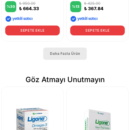
₺ 950.00
₺ 425.00
%
30
%
13
₺ 664.33
₺ 367.84
SEPETE EKLE
SEPETE EKLE
Daha Fazla Ürün
Göz Atmayı Unutmayın