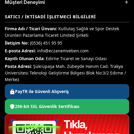
Müşteri Deneyimi
SATICI / İKTISADI İŞLETMECI BILGILERI
Firma Adı / Ticari Ünvanı:
Kutlutaş Sağlık ve Spor Destek
Ürünleri Pazarlama Ticaret Limited Şirketi
İletişim No:
(0536) 451 95 95
E-posta Adresi:
info@eczanemveben.com
Kayıtlı Olunan Oda:
Edirne Ticaret ve Sanayi Odası
Posta Adresi:
Şükrüpaşa Mah. Zübeyde Hanım Cad. Trakya
Üniversitesi Teknoloji Geliştirme Bölgesi Blok No:3/2 Edirne /
Merkez
PayTR ile Güvenli Alışveriş
256-bit SSL Güvenlik Sertifikası