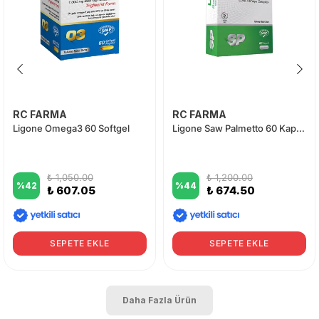
RC FARMA
RC FARMA
Ligone Omega3 60 Softgel
Ligone Saw Palmetto 60 Kapsül
₺ 1,050.00
₺ 1,200.00
%
42
%
44
₺ 607.05
₺ 674.50
SEPETE EKLE
SEPETE EKLE
Daha Fazla Ürün