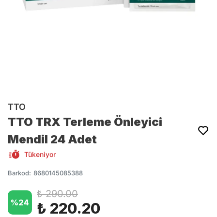
TTO
TTO TRX Terleme Önleyici
Mendil 24 Adet
Tükeniyor
Barkod
:
8680145085388
₺ 290.00
%
24
₺ 220.20