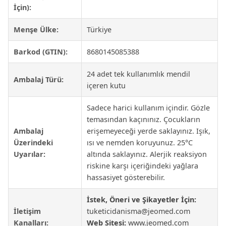
İçin):
Menşe Ülke:
Türkiye
Barkod (GTIN):
8680145085388
24 adet tek kullanımlık mendil
Ambalaj Türü:
içeren kutu
Sadece harici kullanım içindir. Gözle
temasından kaçınınız. Çocukların
Ambalaj
erişemeyeceği yerde saklayınız. Işık,
Üzerindeki
ısı ve nemden koruyunuz. 25°C
Uyarılar:
altında saklayınız. Alerjik reaksiyon
riskine karşı içeriğindeki yağlara
hassasiyet gösterebilir.
İstek, Öneri ve Şikayetler İçin:
İletişim
tuketicidanisma@jeomed.com
Kanalları:
Web Sitesi:
www.jeomed.com