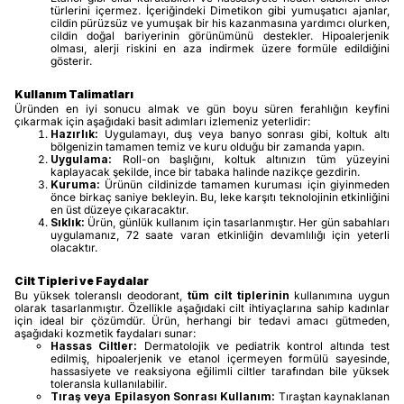
türlerini içermez. İçeriğindeki Dimetikon gibi yumuşatıcı ajanlar,
cildin pürüzsüz ve yumuşak bir his kazanmasına yardımcı olurken,
cildin doğal bariyerinin görünümünü destekler. Hipoalerjenik
olması, alerji riskini en aza indirmek üzere formüle edildiğini
gösterir.
Kullanım Talimatları
Üründen en iyi sonucu almak ve gün boyu süren ferahlığın keyfini
çıkarmak için aşağıdaki basit adımları izlemeniz yeterlidir:
Hazırlık:
Uygulamayı, duş veya banyo sonrası gibi, koltuk altı
bölgenizin tamamen temiz ve kuru olduğu bir zamanda yapın.
Uygulama:
Roll-on başlığını, koltuk altınızın tüm yüzeyini
kaplayacak şekilde, ince bir tabaka halinde nazikçe gezdirin.
Kuruma:
Ürünün cildinizde tamamen kuruması için giyinmeden
önce birkaç saniye bekleyin. Bu, leke karşıtı teknolojinin etkinliğini
en üst düzeye çıkaracaktır.
Sıklık:
Ürün, günlük kullanım için tasarlanmıştır. Her gün sabahları
uygulamanız, 72 saate varan etkinliğin devamlılığı için yeterli
olacaktır.
Cilt Tipleri ve Faydalar
Bu yüksek toleranslı deodorant,
tüm cilt tiplerinin
kullanımına uygun
olarak tasarlanmıştır. Özellikle aşağıdaki cilt ihtiyaçlarına sahip kadınlar
için ideal bir çözümdür. Ürün, herhangi bir tedavi amacı gütmeden,
aşağıdaki kozmetik faydaları sunar:
Hassas Ciltler:
Dermatolojik ve pediatrik kontrol altında test
edilmiş, hipoalerjenik ve etanol içermeyen formülü sayesinde,
hassasiyete ve reaksiyona eğilimli ciltler tarafından bile yüksek
toleransla kullanılabilir.
Tıraş veya Epilasyon Sonrası Kullanım:
Tıraştan kaynaklanan