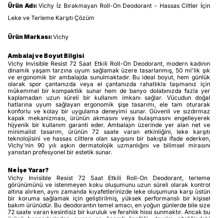
Ürün Adı:
Vichy İz Bırakmayan Roll-On Deodorant - Hassas Ciltler İçin
Leke ve Terleme Karşıtı Çözüm
Ürün Markası:
Vichy
Ambalaj ve Boyut Bilgisi
Vichy Invisible Resist 72 Saat Etkili Roll-On Deodorant, modern kadının
dinamik yaşam tarzına uyum sağlamak üzere tasarlanmış, 50 ml'lik şık
ve ergonomik bir ambalajda sunulmaktadır. Bu ideal boyut, hem günlük
olarak spor çantanızda veya el çantanızda rahatlıkla taşımanız için
mükemmel bir kompaktlık sunar hem de banyo dolabınızda fazla yer
kaplamadan uzun süreli bir kullanım imkanı sağlar. Vücudun doğal
hatlarına uyum sağlayan ergonomik şişe tasarımı, ele tam oturarak
konforlu ve kolay bir uygulama deneyimi sunar. Güvenli ve sızdırmaz
kapak mekanizması, ürünün akmasını veya bulaşmasını engelleyerek
hijyenik bir kullanım garanti eder. Ambalajın üzerinde yer alan net ve
minimalist tasarım, ürünün 72 saate varan etkinliğini, leke karşıtı
teknolojisini ve hassas ciltlere olan saygısını bir bakışta ifade ederken,
Vichy'nin 90 yılı aşkın dermatolojik uzmanlığını ve bilimsel mirasını
yansıtan profesyonel bir estetik sunar.
Ne İşe Yarar?
Vichy Invisible Resist 72 Saat Etkili Roll-On Deodorant, terleme
görünümünü ve istenmeyen koku oluşumunu uzun süreli olarak kontrol
altına alırken, aynı zamanda kıyafetlerinizde leke oluşumuna karşı üstün
bir koruma sağlamak için geliştirilmiş, yüksek performanslı bir kişisel
bakım ürünüdür. Bu deodorantın temel amacı, en yoğun günlerde bile size
72 saate varan kesintisiz bir kuruluk ve ferahlık hissi sunmaktır. Ancak bu