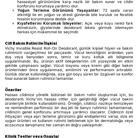
hassasiyet görünümüne karşı nazik bir bakım sunar ve cildin
konforunu korumaya yardımcı olur.
Yoğun Terleme Görünümü Yaşayanlar:
72 saate varan
etkinliği ile en yoğun ve stresli günlerde bile kuruluk ve ferahlık
hissinin korunmasına destek olur.
Kıyafetlerini Korumak İsteyenler:
Açık veya koyu renkli fark
etmeksizin, giysilerinde deodorant lekesi görmek istemeyen
herkes için mükemmel bir seçimdir.
Cilt Bakım Rutini ile İlişkisi
Vichy Invisible Resist Roll-On Deodorant, günlük kişisel hijyen ve bakım
rutininizin vazgeçilmez bir parçasıdır. Vücut temizliğinin ardından, yani
duş veya banyodan sonra, temiz ve kuru koltuk altı bölgesine
uygulanmalıdır. Bu, ürünün aktif bileşenlerinin cilt yüzeyinde en etkin
şekilde çalışmasını sağlar. Vücut losyonu veya kremi gibi diğer bakım
ürünlerinden önce uygulanması, emilimini ve performansını artırabilir.
Günlük olarak kullanıldığında, size gün boyu süren bir özgüven ve konfor
hissi sunarak bakım rutininizi tamamlar.
Öneriler
Hassas cildinize yönelik bütünsel bir bakım rutini oluşturmak için, bu
deodorantı Vichy'nin hassas ciltler için geliştirdiği diğer vücut bakım
ürünleriyle birlikte kullanabilirsiniz. Örneğin, cildinizi nazikçe temizleyen
ve nemlendiren parfümsüz bir duş jeli ile banyo rutininizi tamamlamak,
cildinizin genel konforunu artırmaya yardımcı olacaktır. Cildinizin özel
ihtiyaçları veya aşırı terleme görünümü gibi endişeleriniz varsa, size en
uygun ürünleri ve kullanım rutinini belirlemek için bir dermatoloğa veya
eczacınıza danışmanız her zaman en doğru yaklaşımdır.
Klinik Testler veya Onaylar