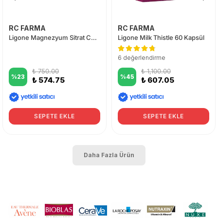
RC FARMA
RC FARMA
Ligone Magnezyum Sitrat Complex 60 Tablet
Ligone Milk Thistle 60 Kapsül
6 değerlendirme
₺ 750.00
₺ 1,100.00
%
23
%
45
₺ 574.75
₺ 607.05
SEPETE EKLE
SEPETE EKLE
Daha Fazla Ürün