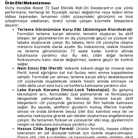
Ürün Etki Mekanizması
Vichy Invisible Resist 72 Saat Etkinlik Roll-On Deodorant'ın çok yönlü
performansı, herhangi bir fizyolojik süreci değiştirme veya tedavi etme
iddiası taşımadan, tamamen cildin yüzeyindeki görünümü ve hissi
iyileştirmeye odaklanan, sinerji içinde çalışan kozmetik bileşenlere
dayanır:
Terleme Görünümüne Karşı Etki (Alüminyum Klorohidrat):
Formülün terleme karşıtı etkisinin temelini oluşturan bu aktif
bileşen, ter gözeneklerinin en dış yüzeyinde geçici ve yüzeyel bir
tabaka oluşturarak çalışır. Bu tabaka, terin cilt yüzeyine ulaşma
miktarını kozmetik olarak azaltır. Bu mekanizma, ıslaklık hissinin
ve terleme görünümünün 72 saate kadar kontrol altında
tutulmasına yardımcı olur. Bu etki, cildin doğal terleme
fonksiyonunu kalıcı olarak değiştirmez, sadece geçici bir kontrol
sağlar.
Nem Emici Etki (Perlit):
Volkanik kökenli doğal bir mineral olan
Perlit, kendi ağırlığının kat kat fazlası nemi emme kapasitesine
sahiptir. Formülde yer alması, terleme karşıtı etkiyi destekleyerek
cilt yüzeyinde oluşabilecek ıslaklık hissini anında emmeye ve
cildin daha uzun süre kuru ve konforlu kalmasına yardımcı olur.
Leke Karşıtı Koruma (Invisi-Lock Teknolojisi):
Bu gelişmiş
teknolojinin sırrı, formüldeki özel polimerlerde ve formülasyon
dengesinde yatmaktadır. Bu teknoloji, terleme karşıtı aktif
bileşenlerin cilt yüzeyinde görünmez bir film halinde kalmasını
sağlar. Bu sayede, aktiflerin giysilerin kumaş liflerine transfer
olması ve orada birikerek beyaz izler (toz kalıntısı) veya ter ve
sebumla reaksiyona girerek sarı lekeler oluşturması engellenmeye
çalışılır. Bu tamamen fiziksel ve yüzeyel bir etki olup, giysilerinizin
rengini ve dokusunu korumaya yardımcı olur.
Hassas Cilde Saygılı Formül:
Ürünün formülü, hassas ciltlerin
toleransını en üst düzeyde tutmak için özenle oluşturulmuştur.
Etanol gibi cildi kurutabilen ve hassasiyete neden olabilen alkol