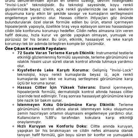
ürünü benzerlerinden ayıran en önemli özelliği, devrim niteliğindeki
"Invisi-Lock" teknolojisidir. Bu teknoloji sayesinde, koyu renkli
giysilerinizde beyaz izlerin, açık renkli giysilerinizde ise sarı lekelerin
oluşumuna karşı etkin bir şekilde savaşır ve kumaşların sertleşmesini
engellemeye yardımcı olur. Hassas ciltlerin ihtiyaçları göz önünde
bulundurularak özel olarak formüle edilen bu ürün, etanol içermeyen
hipoalerjenik yapısıyla, özellikle tıraş veya epilasyon sonrası hassaslaşan
cildin bile konforunu korumayı hedefler. Cildin nefes almasına izin veren
hafif dokusu, hızla kurur ve geride yapışkan olmayan, yumuşak ve
pürüzsüz bir his bırakır. Bu ürün, etkinlik, hassasiyet ve leke karşıtı
korumayı tek bir adımda birleştiren komple bir çözümdür.
Öne Çıkan Kozmetik Faydaları:
72 Saate Varan Terleme Karşıtı Etkinlik:
Instrumental testlerle
etkinliği gözlemlenmiş formülü sayesinde, terleme görünümünü ve
ıslaklık hissini uzun süreli olarak kontrol altında tutmaya yardımcı
olur.
Kıyafetlerde Leke Karşıtı Koruma:
Gelişmiş "Invisi-Lock"
teknolojisi, koyu renkli kumaşlarda beyaz iz, açık renkli
kumaşlarda sarı leke ve kumaş sertleşmesi görünümüne karşı
üçlü bir koruma sunar.
Hassas Ciltler İçin Yüksek Tolerans:
Etanol içermeyen,
hipoalerjenik formülü, dermatolojik kontrol altında hassas ciltler
üzerinde test edilmiştir. Tıraş sonrası hassasiyet görünümüne karşı
bile nazik bir bakım sunar.
İstenmeyen Koku Görünümüne Karşı Etkinlik:
Terleme
görünümünü kontrol altına alarak istenmeyen koku oluşumuna
zemin hazırlayan ortamın oluşmasını engellemeye yardımcı olur.
Kullanıcıların %89'u tarafından kokulara karşı etkinliği
onaylanmıştır.
Hızlı Kuruyan ve Konforlu Doku:
Ciltte anında kuruyan,
yapışkan bir his bırakmayan ve cildin nefes almasına olanak
tanıyan hafif formülü, gün boyu süren bir konfor ve yumuşaklık