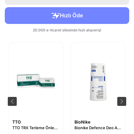
TTO
BioNike
TTO TRX Terleme Önleyici Mendil 24 Adet
Bionike Defence Deo Active Roll-On 72H 50 ml