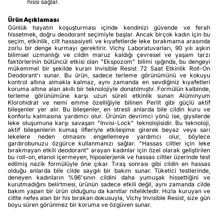
hissi sağlar.
Ürün Açıklaması
Günlük hayatın koşuşturması içinde kendinizi güvende ve ferah
hissetmek, doğru deodorant seçimiyle başlar. Ancak birçok kadın için bu
seçim, etkinlik, cilt hassasiyeti ve kıyafetlerde leke bırakmama arasında
zorlu bir denge kurmayı gerektirir. Vichy Laboratuvarları, 90 yılı aşkın
bilimsel uzmanlığı ve cildin maruz kaldığı çevresel ve yaşam tarzı
faktörlerinin bütüncül etkisi olan "Ekspozom" bilimi ışığında, bu dengeyi
mükemmel bir şekilde kuran Invisible Resist 72 Saat Etkinlik Roll-On
Deodorant'ı sunar. Bu ürün, sadece terleme görünümünü ve kokuyu
kontrol altına almakla kalmaz, aynı zamanda en sevdiğiniz kıyafetleri
koruma altına alan akıllı bir teknolojiyle donatılmıştır. Formülün kalbinde,
terleme görünümüne karşı uzun süreli etkinlik sunan Alüminyum
Klorohidrat ve nemi emme özelliğiyle bilinen Perlit gibi güçlü aktif
bileşenler yer alır. Bu bileşenler, en stresli anlarda bile cildin kuru ve
konforlu kalmasına yardımcı olur. Ürünün devrimci yönü ise, giysilerde
leke oluşumuna karşı savaşan "Invisi-Lock" teknolojisidir. Bu teknoloji,
aktif bileşenlerin kumaş lifleriyle etkileşime girerek beyaz veya sarı
lekelere neden olmasını engellemeye yardımcı olur, böylece
gardırobunuzu özgürce kullanmanızı sağlar. "Hassas ciltler için leke
bırakmayan etkili deodorant" arayan kadınlar için özel olarak geliştirilen
bu roll-on, etanol içermeyen, hipoalerjenik ve hassas ciltler üzerinde test
edilmiş nazik formülüyle öne çıkar. Tıraş sonrası gibi cildin en hassas
olduğu anlarda bile cilde saygılı bir bakım sunar. Tüketici testlerinde,
deneyen kadınların %96'sının cildini daha yumuşak hissettiğini ve
kurutmadığını belirtmesi, ürünün sadece etkili değil, aynı zamanda cilde
bakım yapan bir ürün olduğunu da kanıtlar niteliktedir. Hızla kuruyan ve
ciltte nefes alan bir his bırakan dokusuyla, Vichy Invisible Resist, size gün
boyu süren görünmez bir koruma ve özgüven sunar.