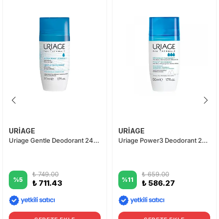
URİAGE
URİAGE
Uriage Gentle Deodorant 24h 50ml
Uriage Power3 Deodorant 24h 50ml
₺ 749.00
₺ 659.00
%
5
%
11
₺ 711.43
₺ 586.27