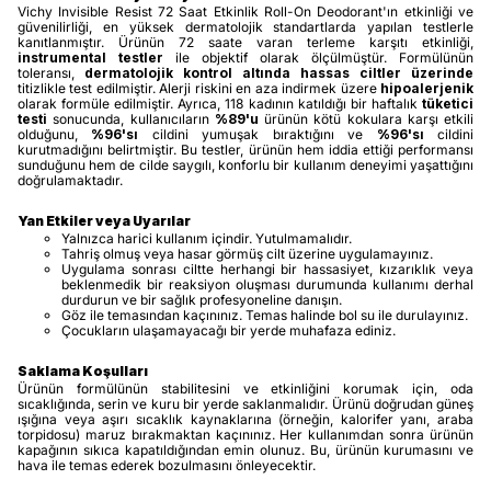
Vichy Invisible Resist 72 Saat Etkinlik Roll-On Deodorant'ın etkinliği ve
güvenilirliği, en yüksek dermatolojik standartlarda yapılan testlerle
kanıtlanmıştır. Ürünün 72 saate varan terleme karşıtı etkinliği,
instrumental testler
ile objektif olarak ölçülmüştür. Formülünün
toleransı,
dermatolojik kontrol altında hassas ciltler üzerinde
titizlikle test edilmiştir. Alerji riskini en aza indirmek üzere
hipoalerjenik
olarak formüle edilmiştir. Ayrıca, 118 kadının katıldığı bir haftalık
tüketici
testi
sonucunda, kullanıcıların
%89'u
ürünün kötü kokulara karşı etkili
olduğunu,
%96'sı
cildini yumuşak bıraktığını ve
%96'sı
cildini
kurutmadığını belirtmiştir. Bu testler, ürünün hem iddia ettiği performansı
sunduğunu hem de cilde saygılı, konforlu bir kullanım deneyimi yaşattığını
doğrulamaktadır.
Yan Etkiler veya Uyarılar
Yalnızca harici kullanım içindir. Yutulmamalıdır.
Tahriş olmuş veya hasar görmüş cilt üzerine uygulamayınız.
Uygulama sonrası ciltte herhangi bir hassasiyet, kızarıklık veya
beklenmedik bir reaksiyon oluşması durumunda kullanımı derhal
durdurun ve bir sağlık profesyoneline danışın.
Göz ile temasından kaçınınız. Temas halinde bol su ile durulayınız.
Çocukların ulaşamayacağı bir yerde muhafaza ediniz.
Saklama Koşulları
Ürünün formülünün stabilitesini ve etkinliğini korumak için, oda
sıcaklığında, serin ve kuru bir yerde saklanmalıdır. Ürünü doğrudan güneş
ışığına veya aşırı sıcaklık kaynaklarına (örneğin, kalorifer yanı, araba
torpidosu) maruz bırakmaktan kaçınınız. Her kullanımdan sonra ürünün
kapağının sıkıca kapatıldığından emin olunuz. Bu, ürünün kurumasını ve
hava ile temas ederek bozulmasını önleyecektir.