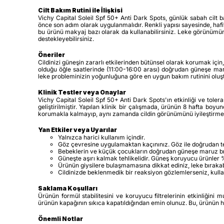
Cilt Bakım Rutini ile İlişkisi
Vichy Capital Soleil Spf 50+ Anti Dark Spots, günlük sabah cilt b
önce son adım olarak uygulanmalıdır. Renkli yapısı sayesinde, hafi
bu ürünü makyaj bazı olarak da kullanabilirsiniz. Leke görünümü
destekleyebilirsiniz.
Öneriler
Cildinizi güneşin zararlı etkilerinden bütünsel olarak korumak içi
olduğu öğle saatlerinde (11:00-16:00 arası) doğrudan güneşe maru
leke probleminizin yoğunluğuna göre en uygun bakım rutinini oluş
Klinik Testler veya Onaylar
Vichy Capital Soleil Spf 50+ Anti Dark Spots'ın etkinliği ve tolera
geliştirilmiştir. Yapılan klinik bir çalışmada, ürünün 8 hafta 
korumakla kalmayıp, aynı zamanda cildin görünümünü iyileştirme
Yan Etkiler veya Uyarılar
Yalnızca harici kullanım içindir.
Göz çevresine uygulamaktan kaçınınız. Göz ile doğrudan te
Bebeklerin ve küçük çocukların doğrudan güneşe maruz bır
Güneşte aşırı kalmak tehlikelidir. Güneş koruyucu ürünle
Ürünün giysilere bulaşmamasına dikkat ediniz, leke bırakabi
Cildinizde beklenmedik bir reaksiyon gözlemlerseniz, kulla
Saklama Koşulları
Ürünün formül stabilitesini ve koruyucu filtrelerinin etkinliğin
ürünün kapağının sıkıca kapatıldığından emin olunuz. Bu, ürünün h
Önemli Notlar