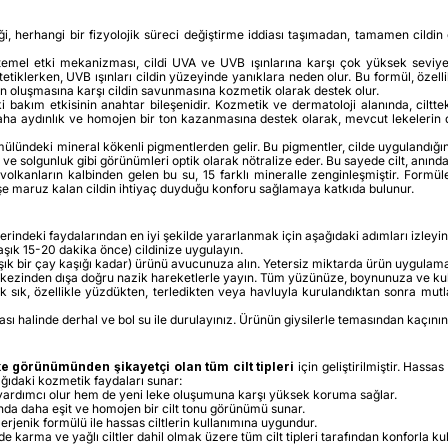
iği, herhangi bir fizyolojik süreci değiştirme iddiası taşımadan, tamamen cild
mel etki mekanizması, cildi UVA ve UVB ışınlarına karşı çok yüksek seviyede k
tetiklerken, UVB ışınları cildin yüzeyinde yanıklara neden olur. Bu formül, öze
in oluşmasına karşı cildin savunmasına kozmetik olarak destek olur.
akım etkisinin anahtar bileşenidir. Kozmetik ve dermatoloji alanında, ciltte
in daha aydınlık ve homojen bir ton kazanmasına destek olarak, mevcut lekelerin
mülündeki mineral kökenli pigmentlerden gelir. Bu pigmentler, cilde uygulandığı
ık ve solgunluk gibi görünümleri optik olarak nötralize eder. Bu sayede cilt, anın
lkanların kalbinden gelen bu su, 15 farklı mineralle zenginleşmiştir. Formüle
e maruz kalan cildin ihtiyaç duyduğu konforu sağlamaya katkıda bulunur.
ndeki faydalarından en iyi şekilde yararlanmak için aşağıdaki adımları izleyin
k 15-20 dakika önce) cildinize uygulayın.
şık bir çay kaşığı kadar) ürünü avucunuza alın. Yetersiz miktarda ürün uygulam
ezinden dışa doğru nazik hareketlerle yayın. Tüm yüzünüze, boynunuza ve kulakl
k sık, özellikle yüzdükten, terledikten veya havluyla kurulandıktan sonra mut
 halinde derhal ve bol su ile durulayınız. Ürünün giysilerle temasından kaçınınız
 görünümünden şikayetçi olan tüm cilt tipleri
için geliştirilmiştir. Hassa
ağıdaki kozmetik faydaları sunar:
dımcı olur hem de yeni leke oluşumuna karşı yüksek koruma sağlar.
da daha eşit ve homojen bir cilt tonu görünümü sunar.
erjenik formülü ile hassas ciltlerin kullanımına uygundur.
karma ve yağlı ciltler dahil olmak üzere tüm cilt tipleri tarafından konforla kulla