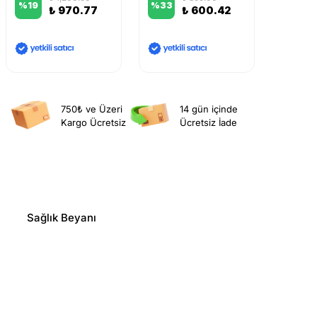
%
19
%
33
%
14
₺ 970.77
₺ 600.42
750₺ ve Üzeri
14 gün içinde
Kargo Ücretsiz
Ücretsiz İade
Sağlık Beyanı