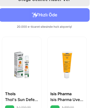
Thols
Isis Pharma
Uriage
Thol's Sun Defence Leke Eğilimli ve Yağlı Ciltler İçin Fluid Güneş Koruyucu
Isis Pharma Uveblock SPF 50+ Dry Touch Ultra Fluid 40 ml - Medium
₺ 1,200.90
₺ 899.00