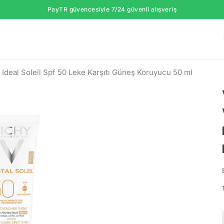
PayTR güvencesiyle 7/24 güvenli alışveriş
 Ideal Soleil Spf 50 Leke Karşıtı Güneş Koruyucu 50 ml