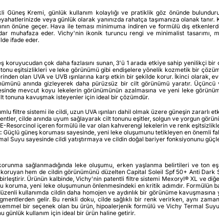
li Güneş Kremi, günlük kullanım kolaylığı ve pratiklik göz önünde bulundur
ahatlerinizde veya günlük olarak yanınızda rahatça taşımanıza olanak tanır. Kont
fının önüne geçer. Hava ile teması minimuma indiren ve formülü dış etkenlerde
adar muhafaza eder. Vichy'nin ikonik turuncu rengi ve minimalist tasarımı,
ilde ifade eder.
ş koruyucudan çok daha fazlasını sunan, 3'ü 1 arada etkiye sahip yenilikçi bir c
onu eşitsizlikleri ve leke görünümü gibi endişelere yönelik kozmetik bir çözüm 
rinden olan UVA ve UVB ışınlarına karşı etkin bir şekilde korur. İkinci olarak, e
örünümünü anında gizleyerek daha pürüzsüz bir cilt görünümü yaratır. Üçüncü 
sayesinde mevcut koyu lekelerin görünümünün azalmasına ve yeni leke görünü
cilt tonuna kavuşmak isteyenler için ideal bir çözümdür.
u filtre sistemi ile cildi, uzun UVA ışınları dahil olmak üzere güneşin zararlı et
ntler, cilde anında uyum sağlayarak cilt tonunu eşitler, solgun ve yorgun görünümü
-Resorcinol içeren formülü ile var olan kahverengi lekelerin ve renk eşitsizlik
:
Güçlü güneş koruması sayesinde, yeni leke oluşumunu tetikleyen en önemli faktö
l Suyu sayesinde cildi yatıştırmaya ve cildin doğal bariyer fonksiyonunu güçl
korunma sağlanmadığında leke oluşumu, erken yaşlanma belirtileri ve ton eşit
koruyan hem de cildin görünümünü düzelten Capital Soleil Spf 50+ Anti Dark Spot
birleştirir. Ürünün kalbinde, Vichy'nin patentli filtre sistemi Mexoryl® XL ve diğe
 Bu koruma, yeni leke oluşumunun önlenmesindeki en kritik adımdır. Formülün bak
k, düzenli kullanımda cildin daha homojen ve aydınlık bir görünüme kavuşmasına ya
gmentlerden gelir. Bu renkli doku, cilde sağlıklı bir renk verirken, aynı zam
ükemmel bir seçenek olan bu ürün, hipoalerjenik formülü ve Vichy Termal Suyu içe
 günlük kullanım için ideal bir ürün haline getirir.