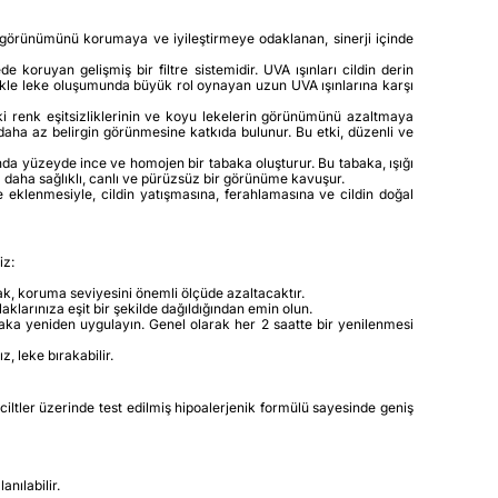
in görünümünü korumaya ve iyileştirmeye odaklanan, sinerji içinde
oruyan gelişmiş bir filtre sistemidir. UVA ışınları cildin derin
llikle leke oluşumunda büyük rol oynayan uzun UVA ışınlarına karşı
ki renk eşitsizliklerinin ve koyu lekelerin görünümünü azaltmaya
 daha az belirgin görünmesine katkıda bulunur. Bu etki, düzenli ve
nda yüzeyde ince ve homojen bir tabaka oluşturur. Bu tabaka, ışığı
da daha sağlıklı, canlı ve pürüzsüz bir görünüme kavuşur.
 eklenmesiyle, cildin yatışmasına, ferahlamasına ve cildin doğal
iz:
ak, koruma seviyesini önemli ölçüde azaltacaktır.
arınıza eşit bir şekilde dağıldığından emin olun.
laka yeniden uygulayın. Genel olarak her 2 saatte bir yenilenmesi
, leke bırakabilir.
s ciltler üzerinde test edilmiş hipoalerjenik formülü sayesinde geniş
nılabilir.