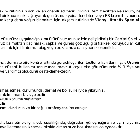
akım rutininizin son ve en önemli adımıdır. Cildinizi temizledikten ve serum, 
f bir kapatıcılık sağlayarak günlük makyajda fondöten veya BB krem ihtiyacını o
ne karşı daha yoğun bir bakım için, akşam rutininizde
Vichy Liftactiv Specia
n, yüzünüze uyguladığınız bu ürünü vücudunuz için geliştirilmiş bir Capital Sole
z kalmaktan kaçınmak, şapka ve güneş gözlüğü gibi fiziksel koruyucular kullan
turmak için bir dermatolog veya eczacınıza danışmanız önemlidir.
nsı, dermatolojik kontrol altında gerçekleştirilen testlerle kanıtlanmıştır. Ürünü
boyunca düzenli kullanımı sonucunda, mevcut koyu leke görünümünde %19.2'ye 
ye yardımcı olduğunu desteklemektedir.
mas etmesi durumunda, derhal ve bol su ile iyice yıkayınız.
akılmaması tavsiye edilir.
r %100 koruma sağlamaz.
lir.
nımı durdurun ve bir sağlık profesyoneline danışın.
i muhafaza etmek için, oda sıcaklığında, doğrudan güneş ışığına ve aşırı ısıy
ava ile temasını keserek okside olmasını ve bozulmasını önleyecektir.