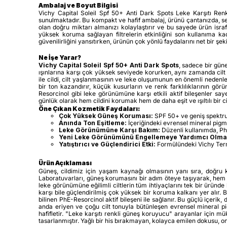
Ambalaj ve Boyut Bilgisi
Vichy Capital Soleil Spf 50+ Anti Dark Spots Leke Karşıtı Renk
sunulmaktadır. Bu kompakt ve hafif ambalaj, ürünü çantanızda, sey
olan doğru miktarı almanızı kolaylaştırır ve bu sayede ürün isra
yüksek koruma sağlayan filtrelerin etkinliğini son kullanıma k
güvenilirliğini yansıtırken, ürünün çok yönlü faydalarını net bir şek
Ne İşe Yarar?
Vichy Capital Soleil Spf 50+ Anti Dark Spots
, sadece bir güne
ışınlarına karşı çok yüksek seviyede korurken, aynı zamanda cilt t
ile cildi, cilt yaşlanmasının ve leke oluşumunun en önemli nedenle
bir ton kazandırır, küçük kusurların ve renk farklılıklarının g
Resorcinol gibi leke görünümüne karşı etkili aktif bileşenler 
günlük olarak hem cildini korumak hem de daha eşit ve ışıltılı bir 
Öne Çıkan Kozmetik Faydaları:
Çok Yüksek Güneş Koruması:
SPF 50+ ve geniş spektruml
Anında Ton Eşitleme:
İçeriğindeki evrensel mineral pigme
Leke Görünümüne Karşı Bakım:
Düzenli kullanımda, PhE
Yeni Leke Görünümünü Engellemeye Yardımcı Olma
Yatıştırıcı ve Güçlendirici Etki:
Formülündeki Vichy Terma
Ürün Açıklaması
Güneş, cildimiz için yaşam kaynağı olmasının yanı sıra, doğru 
Laboratuvarları, güneş korumasını bir adım öteye taşıyarak, hem 
leke görünümüne eğilimli ciltlerin tüm ihtiyaçlarını tek bir üründe 
karşı bile güçlendirilmiş çok yüksek bir koruma kalkanı yer alır.
bilinen PhE-Resorcinol aktif bileşeni ile sağlanır. Bu güçlü içeri
anda eriyen ve çoğu cilt tonuyla bütünleşen evrensel mineral pi
hafifletir. "Leke karşıtı renkli güneş koruyucu" arayanlar için m
tasarlanmıştır. Yağlı bir his bırakmayan, kolayca emilen dokusu, onu