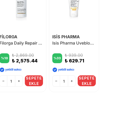
FİLORGA
ISİS PHARMA
THO
Filorga Daily Repair Mineral UV 50 Daily Moisturizing Protective Fluid 50 ml
Isis Pharma Uveblock SPF 50+ Mineral Cream 40 ml - Renkli
₺ 2,869.00
₺ 939.00
%
10
%
33
%
18
₺ 2,575.44
₺ 629.71
SEPETE
SEPETE
EKLE
EKLE