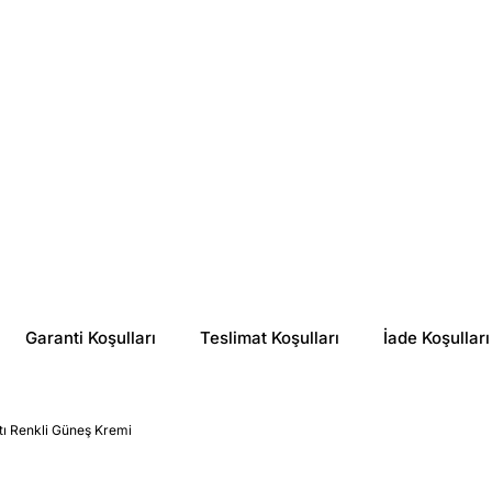
%
44
%
44
₺ 703.21
₺ 703.21
Garanti Koşulları
Teslimat Koşulları
İade Koşulları
ıtı Renkli Güneş Kremi