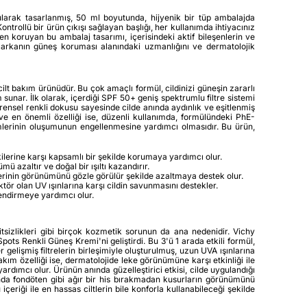
ularak tasarlanmış, 50 ml boyutunda, hijyenik bir tüp ambalajda
rollü bir ürün çıkışı sağlayan başlığı, her kullanımda ihtiyacınız
n koruyan bu ambalaj tasarımı, içerisindeki aktif bileşenlerin ve
 markanın güneş koruması alanındaki uzmanlığını ve dermatolojik
ilt bakım ürünüdür. Bu çok amaçlı formül, cildinizi güneşin zararlı
sunar. İlk olarak, içerdiği SPF 50+ geniş spektrumlu filtre sistemi
vrensel renkli dokusu sayesinde cilde anında aydınlık ve eşitlenmiş
ve en önemli özelliği ise, düzenli kullanımda, formülündeki PhE-
mlerinin oluşumunun engellenmesine yardımcı olmasıdır. Bu ürün,
kilerine karşı kapsamlı bir şekilde korumaya yardımcı olur.
 azaltır ve doğal bir ışıltı kazandırır.
lerinin görünümünü gözle görülür şekilde azaltmaya destek olur.
r olan UV ışınlarına karşı cildin savunmasını destekler.
endirmeye yardımcı olur.
sizlikleri gibi birçok kozmetik sorunun da ana nedenidir. Vichy
s Renkli Güneş Kremi'ni geliştirdi. Bu 3'ü 1 arada etkili formül,
r gelişmiş filtrelerin birleşimiyle oluşturulmuş, uzun UVA ışınlarına
ım özelliği ise, dermatolojide leke görünümüne karşı etkinliği ile
rdımcı olur. Ürünün anında güzelleştirici etkisi, cilde uygulandığı
anda fondöten gibi ağır bir his bırakmadan kusurların görünümünü
riği ile en hassas ciltlerin bile konforla kullanabileceği şekilde