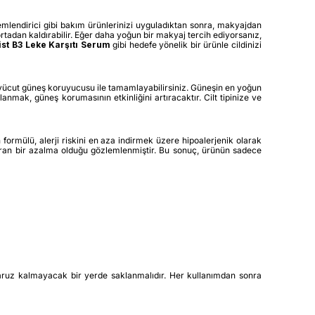
nemlendirici gibi bakım ürünlerinizi uyguladıktan sonra, makyajdan
rtadan kaldırabilir. Eğer daha yoğun bir makyaj tercih ediyorsanız,
list B3 Leke Karşıtı Serum
gibi hedefe yönelik bir ürünle cildinizi
il vücut güneş koruyucusu ile tamamlayabilirsiniz. Güneşin en yoğun
mak, güneş korumasının etkinliğini artıracaktır. Cilt tipinize ve
n formülü, alerji riskini en aza indirmek üzere hipoalerjenik olarak
varan bir azalma olduğu gözlemlenmiştir. Bu sonuç, ürünün sadece
a maruz kalmayacak bir yerde saklanmalıdır. Her kullanımdan sonra