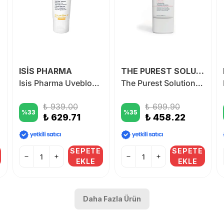
ISİS PHARMA
THE PUREST SOLUTİONS
Isis Pharma Uveblock SPF 50+ Mineral Cream 40 ml
The Purest Solutions UV Shield with Antioxidant Protection Blemish Defense
₺ 939.00
₺ 699.90
%
33
%
35
₺ 629.71
₺ 458.22
SEPETE
SEPETE
EKLE
EKLE
Daha Fazla Ürün