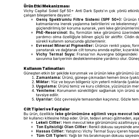
Ürün Etki Mekanizması
Vichy Capital Soleil Spf 50+ Anti Dark Spots'ın çok yönlü etkinl
çalışan bileşenlere dayanır:
Geniş Spektrumlu Filtre Sistemi (SPF 50+):
Ürünün te
katmanlarına inerek yaşlanma belirtilerini ve lekelenmeyi 
güçlendirilmiş bir koruma sunarak, yeni leke görünümlerin
PhE-Resorcinol:
Bu, formülün leke görünümü üzerindeki b
yardımcı olma özelliğiyle bilinen güçlü bir aktiftir. Cild
sürekli kullanım sonucunda gözlemlenir.
Evrensel Mineral Pigmentler:
Ürünün renkli yapısı, for
yansıtarak ve dağıtarak cilt tonunu anında eşitler, kızarıkl
Vichy Termal Suyu:
Fransa'nın Auvergne bölgesindeki vo
savunma bariyerinin desteklenmesine yardımcı olur. Güneş
Kullanım Talimatları
Güneşten etkin bir şekilde korunmak ve ürünün leke görünümü üzeri
Zamanlama:
Ürünü, güneşe çıkmadan hemen önce (yaklaşı
Miktar:
Yüz ve boyun bölgeniz için yeterli miktarda (yakla
Uygulama:
Ürünü temiz ve kuru cildinize, yüzünüzün merk
Yenileme:
Korumanın sürekliliğini sağlamak için ürünü sı
tavsiye edilir.
Uyarılar:
Göz çevresiyle temasından kaçınınız. Gözle teması
Cilt Tipleri ve Faydalar
Bu ürün, özellikle
leke görünümüne eğilimli veya mevcut leke
bir kullanıcı kitlesine hitap eder. Ürün, tedavi amacı gütmeden, aş
Lekeli Ciltler:
Hem mevcut leke görünümünü azaltmaya yar
Ton Eşitsizliği Olan Ciltler:
Renkli dokusu sayesinde anın
Hassas Ciltler:
Yatıştırıcı Vichy Termal Suyu içeren hipoal
Tüm Cilt Tipleri:
Yağlı bir his bırakmayan dokusu sayesinde 