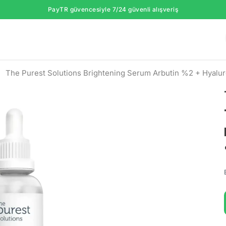
PayTR güvencesiyle 7/24 güvenli alışveriş
The Purest Solutions Brightening Serum Arbutin %2 + Hyalur