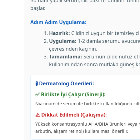
Bu hafif yapılı serum, cilt bakım rutininin te
başlar.
Adım Adım Uygulama:
Hazırlık:
Cildinizi uygun bir temizleyici
Uygulama:
1-2 damla serumu avucunuz
çevresinden kaçının.
Tamamlama:
Serumun cilde nüfuz etme
kullanımından sonra mutlaka güneş k
🧪 Dermatolog Önerileri:
✅ Birlikte İyi Çalışır (Sinerji):
Niacinamide serum ile birlikte kullanıldığında cil
⚠️ Dikkat Edilmeli (Çakışma):
Yüksek konsantrasyonlu AHA/BHA ürünleri veya reti
arbutin, akşam retinol) kullanılması önerilir.