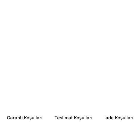
The Purest Solutions
The Purest Solutions
The Purest Solutions Revitalizing and Pore Tightening Glycolic Acid Blue Tonic 200 ml
The Purest Solutions Yaşlanma ve Kırışıklık Karşıtı Retinol Gece Serumu 30 ml
₺ 459.90
₺ 549.90
%
17
%
29
₺ 381.99
₺ 390.72
Garanti Koşulları
Teslimat Koşulları
İade Koşulları