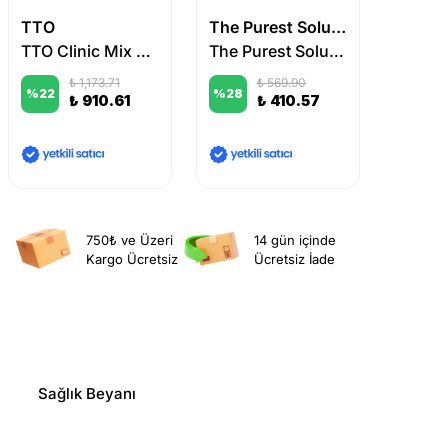
TTO
The Purest Solutions
Uriage
TTO Clinic Mix Cilt Bakım Serumu 50 ml
The Purest Solutions Peptide Complex Serum
₺ 1,173.71
₺ 569.90
%
22
%
28
%
25
₺ 910.61
₺ 410.57
750₺ ve Üzeri
14 gün içinde
Kargo Ücretsiz
Ücretsiz İade
Sağlık Beyanı