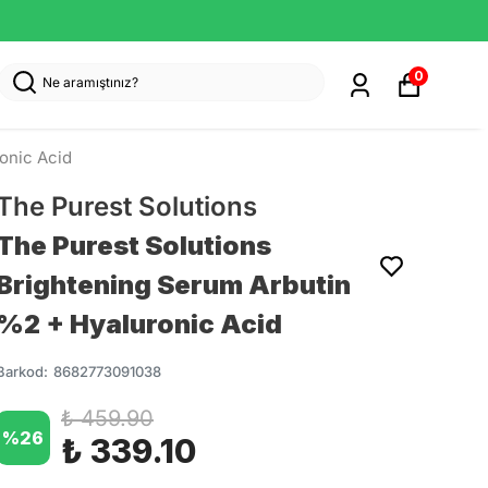
0
onic Acid
The Purest Solutions
The Purest Solutions
Brightening Serum Arbutin
%2 + Hyaluronic Acid
Barkod
:
8682773091038
₺ 459.90
%
26
₺ 339.10