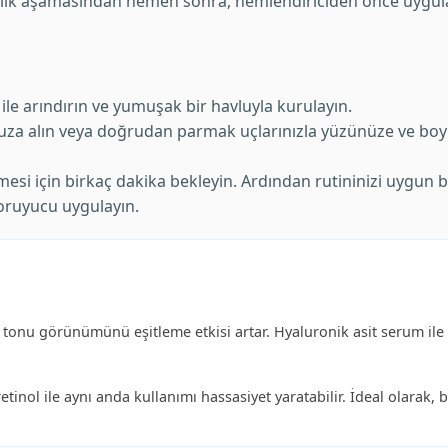
mizlik aşamasından hemen sonra, nemlendiriciden önce uygul
 ile arındırın ve yumuşak bir havluyla kurulayın.
a alın veya doğrudan parmak uçlarınızla yüzünüze ve boy
si için birkaç dakika bekleyin. Ardından rutininizi uygun b
oruyucu uygulayın.
t tonu görünümünü eşitleme etkisi artar. Hyaluronik asit serum ile b
nol ile aynı anda kullanımı hassasiyet yaratabilir. İdeal olarak,