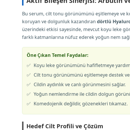
Aktif Bileşen Sinerjisi: Arbutin 
Bu serum, cilt tonu görünümünü eşitlemeye ve k
koruyan ve dolgunluk kazandıran
dörtlü Hyalur
üzerindeki etkisi sayesinde, mevcut koyu leke gö
farklı katmanlarına nüfuz ederek yoğun nem sağlar
Öne Çıkan Temel Faydalar:
✅
Koyu leke görünümünü hafifletmeye yardımc
✅
Cilt tonu görünümünü eşitlemeye destek ver
✅
Cildin aydınlık ve canlı görünmesini sağlar.
✅
Yoğun nemlendirme ile cildin dolgun görün
✅
Komedojenik değildir, gözenekleri tıkamaz.
Hedef Cilt Profili ve Çözüm