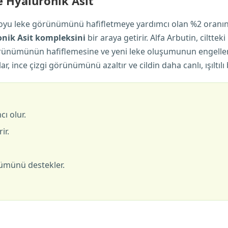
ve Hyaluronik Asit
oyu leke görünümünü hafifletmeye yardımcı olan %2 oranı
onik Asit kompleksini
bir araya getirir. Alfa Arbutin, ciltt
rünümünün hafiflemesine ve yeni leke oluşumunun engellenme
, ince çizgi görünümünü azaltır ve cildin daha canlı, ışıltı
ı olur.
ir.
ümünü destekler.