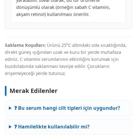
yaratabilir. İdeal olarak, bu tür ürünlerle
dönüşümlü olarak (örneğin sabah C vitamini,
akşam retinol) kullanılması önerilir.
Saklama Koşulları:
Ürünü 25°C altındaki oda sıcaklığında,
direkt güneş ışığından uzak ve kuru bir yerde muhafaza
ediniz. C vitamini serumlarının etkinliğini korumak için
buzdolabında saklanması tavsiye edilir. Çocukların
erişemeyeceği yerde tutunuz.
Merak Edilenler
❓ Bu serum hangi cilt tipleri için uygundur?
❓ Hamilelikte kullanılabilir mi?