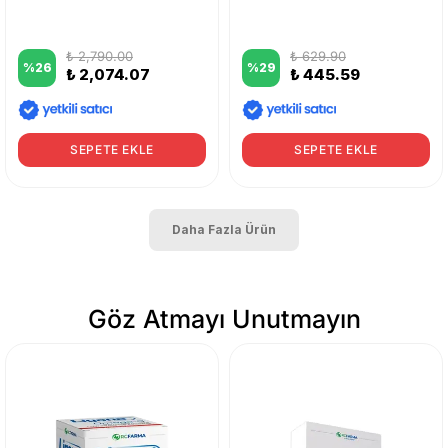
₺ 2,790.00
₺ 629.90
%
26
%
29
₺ 2,074.07
₺ 445.59
SEPETE EKLE
SEPETE EKLE
Daha Fazla Ürün
Göz Atmayı Unutmayın