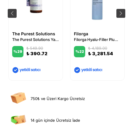
The Purest Solutions
Filorga
The Purest Solutions Yaşlanma ve Kırışıklık Karşıtı Retinol Gece Serumu 30 ml
Filorga Hyalu-Filler Plumping Moisturizing Serum 30 ml
₺ 549.90
₺ 4,189.00
%
29
%
22
₺ 390.72
₺ 3,281.54
750₺ ve Üzeri Kargo Ücretsiz
14 gün içinde Ücretsiz İade