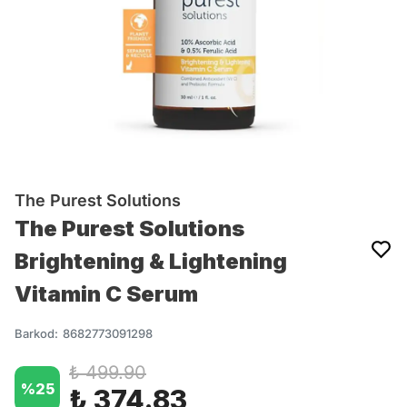
The Purest Solutions
The Purest Solutions
Brightening & Lightening
Vitamin C Serum
Barkod
:
8682773091298
₺ 499.90
%
25
₺ 374.83