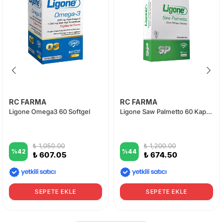
RC FARMA
RC FARMA
Ligone Omega3 60 Softgel
Ligone Saw Palmetto 60 Kapsül
₺ 1,050.00
₺ 1,200.00
%
42
%
44
₺ 607.05
₺ 674.50
SEPETE EKLE
SEPETE EKLE