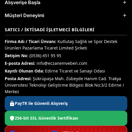
Alışverişe Başla
Müşteri Deneyimi
SATICI / İKTISADI İŞLETMECI BILGILERI
Firma Adı / Ticari Ünvanı:
Kutlutaş Sağlık ve Spor Destek
Ürünleri Pazarlama Ticaret Limited Şirketi
İletişim No:
(0536) 451 95 95
E-posta Adresi:
info@eczanemveben.com
Kayıtlı Olunan Oda:
Edirne Ticaret ve Sanayi Odası
Posta Adresi:
Şükrüpaşa Mah. Zübeyde Hanım Cad. Trakya
Üniversitesi Teknoloji Geliştirme Bölgesi Blok No:3/2 Edirne /
Merkez
PayTR ile Güvenli Alışveriş
256-bit SSL Güvenlik Sertifikası