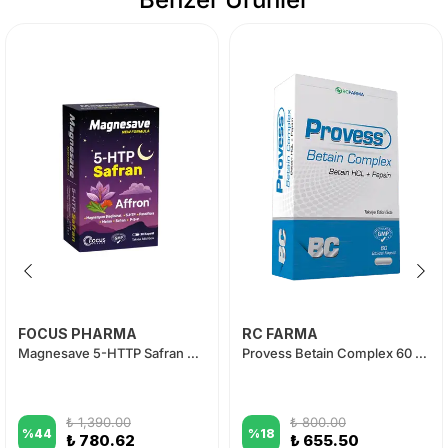
FOCUS PHARMA
RC FARMA
Magnesave 5-HTTP Safran 30 Kapsül
Provess Betain Complex 60 Kapsül
₺ 1,390.00
₺ 800.00
%
44
%
18
₺ 780.62
₺ 655.50