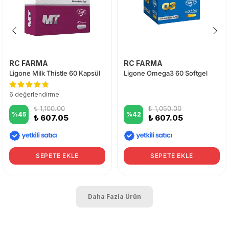
RC FARMA
RC FARMA
Ligone Milk Thistle 60 Kapsül
Ligone Omega3 60 Softgel
6 değerlendirme
₺ 1,100.00
₺ 1,050.00
%
45
%
42
₺ 607.05
₺ 607.05
SEPETE EKLE
SEPETE EKLE
Daha Fazla Ürün