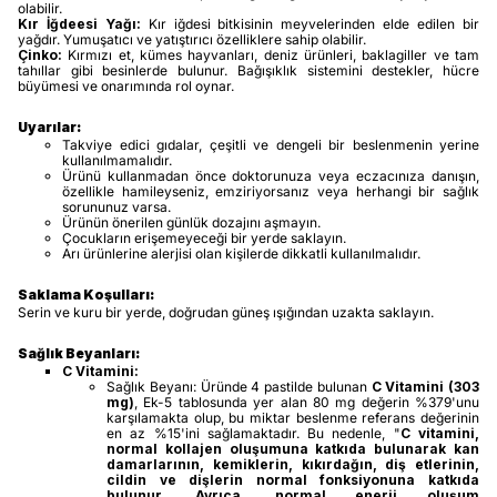
olabilir.
Kır İğdeesi Yağı:
Kır iğdesi bitkisinin meyvelerinden elde edilen bir
yağdır. Yumuşatıcı ve yatıştırıcı özelliklere sahip olabilir.
Çinko:
Kırmızı et, kümes hayvanları, deniz ürünleri, baklagiller ve tam
tahıllar gibi besinlerde bulunur. Bağışıklık sistemini destekler, hücre
büyümesi ve onarımında rol oynar.
Uyarılar:
Takviye edici gıdalar, çeşitli ve dengeli bir beslenmenin yerine
kullanılmamalıdır.
Ürünü kullanmadan önce doktorunuza veya eczacınıza danışın,
özellikle hamileyseniz, emziriyorsanız veya herhangi bir sağlık
sorununuz varsa.
Ürünün önerilen günlük dozajını aşmayın.
Çocukların erişemeyeceği bir yerde saklayın.
Arı ürünlerine alerjisi olan kişilerde dikkatli kullanılmalıdır.
Saklama Koşulları:
Serin ve kuru bir yerde, doğrudan güneş ışığından uzakta saklayın.
Sağlık Beyanları:
C Vitamini:
Sağlık Beyanı: Üründe 4 pastilde bulunan
C Vitamini (303
mg)
, Ek-5 tablosunda yer alan 80 mg değerin %379'unu
karşılamakta olup, bu miktar beslenme referans değerinin
en az %15'ini sağlamaktadır. Bu nedenle, "
C vitamini,
normal kollajen oluşumuna katkıda bulunarak kan
damarlarının, kemiklerin, kıkırdağın, diş etlerinin,
cildin ve dişlerin normal fonksiyonuna katkıda
bulunur. Ayrıca, normal enerji oluşum