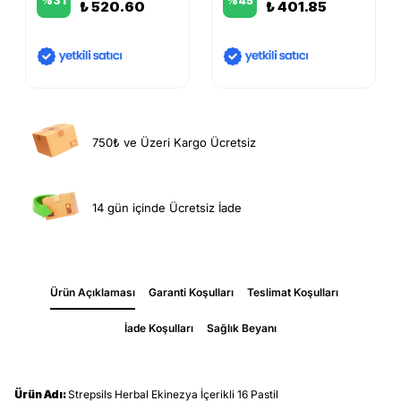
%
31
%
45
₺ 520.60
₺ 401.85
750₺ ve Üzeri Kargo Ücretsiz
14 gün içinde Ücretsiz İade
Ürün Açıklaması
Garanti Koşulları
Teslimat Koşulları
İade Koşulları
Sağlık Beyanı
Ürün Adı:
Strepsils Herbal Ekinezya İçerikli 16 Pastil