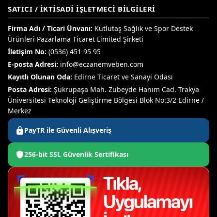
SATICI / İKTISADI İŞLETMECI BILGILERI
Firma Adı / Ticari Ünvanı:
Kutlutaş Sağlık ve Spor Destek
Ürünleri Pazarlama Ticaret Limited Şirketi
İletişim No:
(0536) 451 95 95
E-posta Adresi:
info@eczanemveben.com
Kayıtlı Olunan Oda:
Edirne Ticaret ve Sanayi Odası
Posta Adresi:
Şükrüpaşa Mah. Zübeyde Hanım Cad. Trakya
Üniversitesi Teknoloji Geliştirme Bölgesi Blok No:3/2 Edirne /
Merkez
PayTR ile Güvenli Alışveriş
256-bit SSL Güvenlik Sertifikası