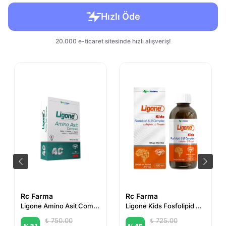
Rc Farma
Rc Farma
Ligone Amino Asit Complex 30 Kapsül
Ligone Kids Fosfolipid Complex Şurup 150 ml
₺ 750.00
₺ 725.00