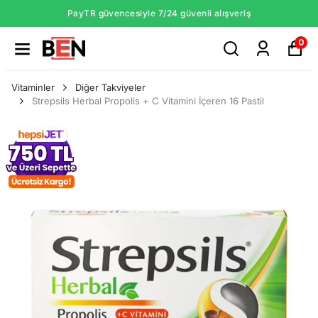
PayTR güvencesiyle 7/24 güvenli alışveriş
0
Vitaminler
Diğer Takviyeler
Strepsils Herbal Propolis + C Vitamini İçeren 16 Pastil