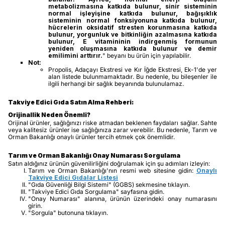
metabolizmasına katkıda bulunur, sinir sisteminin
normal işleyişine katkıda bulunur, bağışıklık
sisteminin normal fonksiyonuna katkıda bulunur,
hücrelerin oksidatif stresten korunmasına katkıda
bulunur, yorgunluk ve bitkinliğin azalmasına katkıda
bulunur, E vitamininin indirgenmiş formunun
yeniden oluşmasına katkıda bulunur ve demir
emilimini arttırır.
" beyanı bu ürün için yapılabilir.
Not:
Propolis, Adaçayı Ekstresi ve Kır İğde Ekstresi, Ek-1'de yer
alan listede bulunmamaktadır. Bu nedenle, bu bileşenler ile
ilgili herhangi bir sağlık beyanında bulunulamaz.
Takviye Edici Gıda Satın Alma Rehberi:
Orijinallik Neden Önemli?
Orijinal ürünler, sağlığınızı riske atmadan beklenen faydaları sağlar. Sahte
veya kalitesiz ürünler ise sağlığınıza zarar verebilir. Bu nedenle, Tarım ve
Orman Bakanlığı onaylı ürünler tercih etmek çok önemlidir.
Tarım ve Orman Bakanlığı Onay Numarası Sorgulama
Satın aldığınız ürünün güvenilirliğini doğrulamak için şu adımları izleyin:
Tarım ve Orman Bakanlığı'nın resmi web sitesine gidin:
Onaylı
Takviye Edici Gıdalar Listesi
"Gıda Güvenliği Bilgi Sistemi" (GGBS) sekmesine tıklayın.
"Takviye Edici Gıda Sorgulama" sayfasına gidin.
"Onay Numarası" alanına, ürünün üzerindeki onay numarasını
girin.
"Sorgula" butonuna tıklayın.