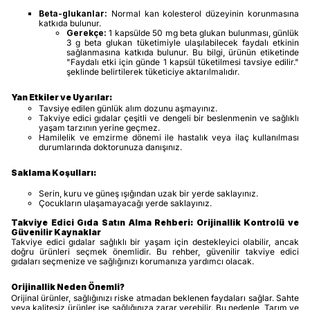
Beta-glukanlar:
Normal kan kolesterol düzeyinin korunmasına
katkıda bulunur.
Gerekçe:
1 kapsülde 50 mg beta glukan bulunması, günlük
3 g beta glukan tüketimiyle ulaşılabilecek faydalı etkinin
sağlanmasına katkıda bulunur. Bu bilgi, ürünün etiketinde
"Faydalı etki için günde 1 kapsül tüketilmesi tavsiye edilir."
şeklinde belirtilerek tüketiciye aktarılmalıdır.
Yan Etkiler ve Uyarılar:
Tavsiye edilen günlük alım dozunu aşmayınız.
Takviye edici gıdalar çeşitli ve dengeli bir beslenmenin ve sağlıklı
yaşam tarzının yerine geçmez.
Hamilelik ve emzirme dönemi ile hastalık veya ilaç kullanılması
durumlarında doktorunuza danışınız.
Saklama Koşulları:
Serin, kuru ve güneş ışığından uzak bir yerde saklayınız.
Çocukların ulaşamayacağı yerde saklayınız.
Takviye Edici Gıda Satın Alma Rehberi: Orijinallik Kontrolü ve
Güvenilir Kaynaklar
Takviye edici gıdalar sağlıklı bir yaşam için destekleyici olabilir, ancak
doğru ürünleri seçmek önemlidir. Bu rehber, güvenilir takviye edici
gıdaları seçmenize ve sağlığınızı korumanıza yardımcı olacak.
Orijinallik Neden Önemli?
Orijinal ürünler, sağlığınızı riske atmadan beklenen faydaları sağlar. Sahte
veya kalitesiz ürünler ise sağlığınıza zarar verebilir. Bu nedenle, Tarım ve