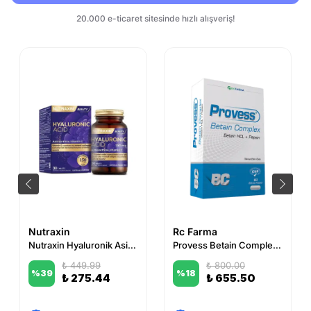
Nutraxin
Rc Farma
Nutraxin Hyaluronik Asit 30 Tablet
Provess Betain Complex 60 Kapsül
₺ 449.99
₺ 800.00
%
39
%
18
₺ 275.44
₺ 655.50