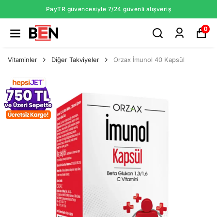
PayTR güvencesiyle 7/24 güvenli alışveriş
0
Vitaminler
Diğer Takviyeler
Orzax İmunol 40 Kapsül