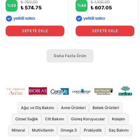
₺ 750.00
₺ 1,100.00
%
23
%
45
₺ 574.75
₺ 607.05
SEPETE EKLE
SEPETE EKLE
Daha Fazla Ürün
Ağız ve Diş Bakımı
Anne Ürünleri
Bebek Ürünleri
Cinsel Sağlık
Cilt Bakımı
Güneş Koruyucular
Kolajen
Mineral
Multivitamin
Omega 3
Probiyotik
Saç Bakımı