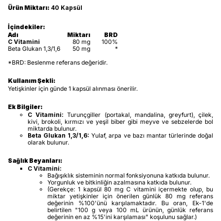
Ürün Miktarı:
40 Kapsül
İçindekiler:
Adı
Miktarı
BRD
C Vitamini
80 mg
100%
Beta Glukan 1,3/1,6
50 mg
*
*BRD: Beslenme referans değeridir.
Kullanım Şekli:
Yetişkinler için günde 1 kapsül alınması önerilir.
Ek Bilgiler:
C Vitamini:
Turunçgiller (portakal, mandalina, greyfurt), çilek,
kivi, brokoli, kırmızı ve yeşil biber gibi meyve ve sebzelerde bol
miktarda bulunur.
Beta Glukan 1,3/1,6:
Yulaf, arpa ve bazı mantar türlerinde doğal
olarak bulunur.
Sağlık Beyanları:
C Vitamini:
Bağışıklık sisteminin normal fonksiyonuna katkıda bulunur.
Yorgunluk ve bitkinliğin azalmasına katkıda bulunur.
(Gerekçe: 1 kapsül 80 mg C vitamini içermekte olup, bu
miktar yetişkinler için önerilen günlük 80 mg referans
değerinin %100'ünü karşılamaktadır. Bu oran, Ek-1'de
belirtilen "100 g veya 100 mL ürünün, günlük referans
değerinin en az %15'ini karşılaması" koşulunu sağlar.)