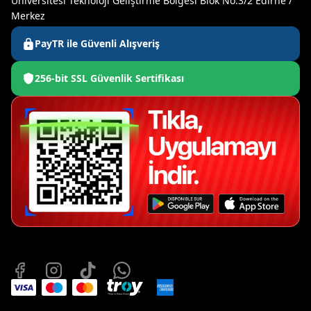
Üniversitesi Teknoloji Geliştirme Bölgesi Blok No:3/2 Edirne /
Merkez
PayTR ile Güvenli Alışveriş
256-bit SSL Güvenlik Sertifikası