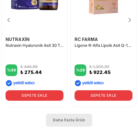
NUTRAXİN
RC FARMA
Nutraxin Hyaluronik Asit 30 Tablet
Ligone R-Alfa Lipoik Asit Q-10 60 Kapsül
₺ 449.99
₺ 1,300.00
%
39
%
29
₺ 275.44
₺ 922.45
SEPETE EKLE
SEPETE EKLE
Daha Fazla Ürün