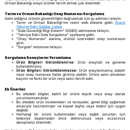
Orman Bakanlığı onaylı ürünler tercih etmek çok önemlidir.
Tarım ve Orman Bakanlığı Onay Numarası Sorgulama
Satın aldığınız ürünün güvenilirliğini doğrulamak için şu adımları izleyin:
Tarım ve Orman Bakanlığı'nın resmi web sitesine gidin:
Onaylı
Takviye Edici Gıdalar Listesi
"Gıda Güvenliği Bilgi Sistemi" (GGBS) sekmesine tıklayın.
"Takviye Edici Gıda Sorgulama" sayfasına gidin.
"Onay Numarası" alanına, ürünün üzerindeki onay numarasını
girin.
"Sorgula" butonuna tıklayın.
Sorgulama Sonuçlarını Yorumlama
Ürün Bilgileri Görüntülenirse:
Ürün onaylıdır ve güvenle
kullanabilirsiniz.
Ürün Bilgileri Görüntülenmezse:
Ürün onaylanmamış olabilir
veya onay numarası hatalı girilmiş olabilir. Ürünü satın almaktan
kaçının ve farklı bir ürün veya satıcı tercih edin.
Ek Öneriler
Bu sitedeki bilgiler, belirli bir ürünü teşvik veya onay olarak
yorumlanmamalıdır.
Bu sitedeki ürün incelemeleri ve tavsiyeler, genel bilgi sağlamak
amacıyla hazırlanmıştır ve kişisel teşhis veya tedavi için uygun
değildir.
Herhangi bir ürünü kullanmadan veya sağlık sorunları için
tedaviye başlamadan önce doktorunuza veya eczacınıza
danışmanız önemlidir.