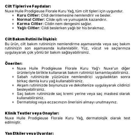
Cilt Tipleri ve Faydalar:
Nuxe Huile Prodigieuse Florale Kuru Yağ, tüm cilt tipleri için uygundur.
Kuru Ciltler:
Cildi derinlemesine nemlendirir ve besler.
Normal Ciltler:
Cilde ışıltı ve yumuşaklık kazandırır.
Karma Ciltler:
Cildin nem dengesini sağlar.
Yağlı Ciltler:
Cildi beslerken yağlı bir his bırakmaz.
Cilt Bakım Rutini ile İlişkisi:
Bu ürün, cilt bakım rutininizin nemlendirme aşamasında veya saç bakım
rutininizin son aşamasında kullanılabilir. Yüz, vücut ve saçlarınıza
uygulayarak çok yönlü bir bakım sağlayabilirsiniz.
Öneriler:
Nuxe Huile Prodigieuse Florale Kuru Yağ'ı Nuxe'un diğer
ürünleriyle birlikte kullanarak bakım rutininizi tamamlayabilirsiniz.
Sabah rutininizde yüzünüze nemlendirici uyguladıktan sonra
birkaç damla kuru yağ kullanabilirsiniz.
Akşam rutininizde boynunuza ve dekoltenize uygulayarak cildinizi
besleyebilirsiniz.
Saç bakım rutininizde saç kremi yerine veya saç maskesi olarak
kullanabilirsiniz.
Dermatolog veya eczacınızın önerisini almayı unutmayınız.
Klinik Testler veya Onaylar:
Nuxe Huile Prodigieuse Florale Kuru Yağ, dermatolojik olarak test
edilmiştir.
Yan Etkiler veya Uyarılar: