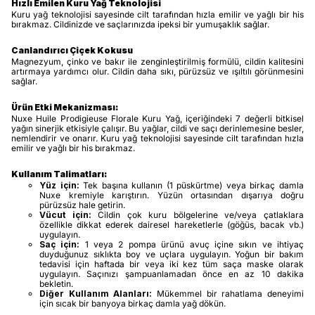
Hızlı Emilen Kuru Yağ Teknolojisi
Kuru yağ teknolojisi sayesinde cilt tarafından hızla emilir ve yağlı bir his
bırakmaz. Cildinizde ve saçlarınızda ipeksi bir yumuşaklık sağlar.
Canlandırıcı Çiçek Kokusu
Magnezyum, çinko ve bakır ile zenginleştirilmiş formülü, cildin kalitesini
artırmaya yardımcı olur. Cildin daha sıkı, pürüzsüz ve ışıltılı görünmesini
sağlar.
Ürün Etki Mekanizması:
Nuxe Huile Prodigieuse Florale Kuru Yağ, içeriğindeki 7 değerli bitkisel
yağın sinerjik etkisiyle çalışır. Bu yağlar, cildi ve saçı derinlemesine besler,
nemlendirir ve onarır. Kuru yağ teknolojisi sayesinde cilt tarafından hızla
emilir ve yağlı bir his bırakmaz.
Kullanım Talimatları:
Yüz için:
Tek başına kullanın (1 püskürtme) veya birkaç damla
Nuxe kremiyle karıştırın. Yüzün ortasından dışarıya doğru
pürüzsüz hale getirin.
Vücut için:
Cildin çok kuru bölgelerine ve/veya çatlaklara
özellikle dikkat ederek dairesel hareketlerle (göğüs, bacak vb.)
uygulayın.
Saç için:
1 veya 2 pompa ürünü avuç içine sıkın ve ihtiyaç
duyduğunuz sıklıkta boy ve uçlara uygulayın. Yoğun bir bakım
tedavisi için haftada bir veya iki kez tüm saça maske olarak
uygulayın. Saçınızı şampuanlamadan önce en az 10 dakika
bekletin.
Diğer Kullanım Alanları:
Mükemmel bir rahatlama deneyimi
için sıcak bir banyoya birkaç damla yağ dökün.