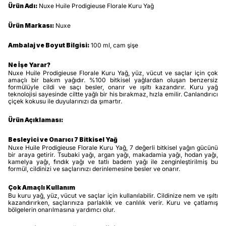
Ürün Adı:
Nuxe Huile Prodigieuse Florale Kuru Yağ
Ürün Markası:
Nuxe
Ambalaj ve Boyut Bilgisi:
100 ml, cam şişe
Ne İşe Yarar?
Nuxe Huile Prodigieuse Florale Kuru Yağ, yüz, vücut ve saçlar için çok
amaçlı bir bakım yağıdır. %100 bitkisel yağlardan oluşan benzersiz
formülüyle cildi ve saçı besler, onarır ve ışıltı kazandırır. Kuru yağ
teknolojisi sayesinde ciltte yağlı bir his bırakmaz, hızla emilir. Canlandırıcı
çiçek kokusu ile duyularınızı da şımartır.
Ürün Açıklaması:
Besleyici ve Onarıcı 7 Bitkisel Yağ
Nuxe Huile Prodigieuse Florale Kuru Yağ, 7 değerli bitkisel yağın gücünü
bir araya getirir. Tsubaki yağı, argan yağı, makadamia yağı, hodan yağı,
kamelya yağı, fındık yağı ve tatlı badem yağı ile zenginleştirilmiş bu
formül, cildinizi ve saçlarınızı derinlemesine besler ve onarır.
Çok Amaçlı Kullanım
Bu kuru yağ, yüz, vücut ve saçlar için kullanılabilir. Cildinize nem ve ışıltı
kazandırırken, saçlarınıza parlaklık ve canlılık verir. Kuru ve çatlamış
bölgelerin onarılmasına yardımcı olur.