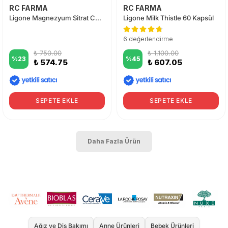
RC FARMA
RC FARMA
Ligone Magnezyum Sitrat Complex 60 Tablet
Ligone Milk Thistle 60 Kapsül
6 değerlendirme
₺ 750.00
₺ 1,100.00
%
23
%
45
₺ 574.75
₺ 607.05
SEPETE EKLE
SEPETE EKLE
Daha Fazla Ürün
Ağız ve Diş Bakımı
Anne Ürünleri
Bebek Ürünleri