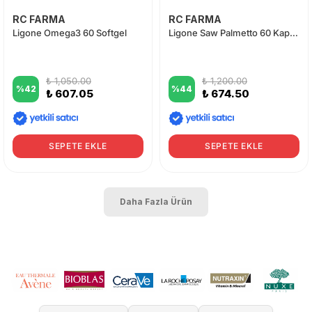
RC FARMA
RC FARMA
Ligone Omega3 60 Softgel
Ligone Saw Palmetto 60 Kapsül
₺ 1,050.00
₺ 1,200.00
%
42
%
44
₺ 607.05
₺ 674.50
SEPETE EKLE
SEPETE EKLE
Daha Fazla Ürün