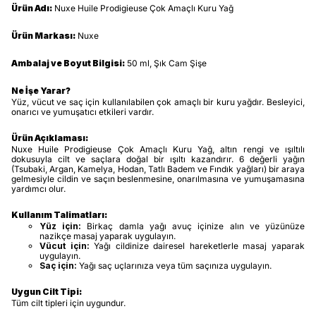
Ürün Adı:
Nuxe Huile Prodigieuse Çok Amaçlı Kuru Yağ
Ürün Markası:
Nuxe
Ambalaj ve Boyut Bilgisi:
50 ml, Şık Cam Şişe
Ne İşe Yarar?
Yüz, vücut ve saç için kullanılabilen çok amaçlı bir kuru yağdır. Besleyici,
onarıcı ve yumuşatıcı etkileri vardır.
Ürün Açıklaması:
Nuxe Huile Prodigieuse Çok Amaçlı Kuru Yağ, altın rengi ve ışıltılı
dokusuyla cilt ve saçlara doğal bir ışıltı kazandırır. 6 değerli yağın
(Tsubaki, Argan, Kamelya, Hodan, Tatlı Badem ve Fındık yağları) bir araya
gelmesiyle cildin ve saçın beslenmesine, onarılmasına ve yumuşamasına
yardımcı olur.
Kullanım Talimatları:
Yüz için:
Birkaç damla yağı avuç içinize alın ve yüzünüze
nazikçe masaj yaparak uygulayın.
Vücut için:
Yağı cildinize dairesel hareketlerle masaj yaparak
uygulayın.
Saç için:
Yağı saç uçlarınıza veya tüm saçınıza uygulayın.
Uygun Cilt Tipi:
Tüm cilt tipleri için uygundur.