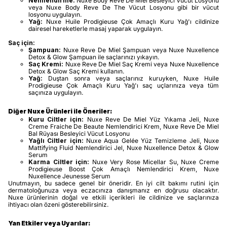
Nemlendirme:
Nuxe Body Reve De Miel Besleyici Vücut Losyonu
veya Nuxe Body Reve De The Vücut Losyonu gibi bir vücut
losyonu uygulayın.
Yağ:
Nuxe Huile Prodigieuse Çok Amaçlı Kuru Yağ'ı cildinize
dairesel hareketlerle masaj yaparak uygulayın.
Saç için:
Şampuan:
Nuxe Reve De Miel Şampuan veya Nuxe Nuxellence
Detox & Glow Şampuan ile saçlarınızı yıkayın.
Saç Kremi:
Nuxe Reve De Miel Saç Kremi veya Nuxe Nuxellence
Detox & Glow Saç Kremi kullanın.
Yağ:
Duştan sonra veya saçlarınız kuruyken, Nuxe Huile
Prodigieuse Çok Amaçlı Kuru Yağ'ı saç uçlarınıza veya tüm
saçınıza uygulayın.
Diğer Nuxe Ürünleri ile Öneriler:
Kuru Ciltler için:
Nuxe Reve De Miel Yüz Yıkama Jeli, Nuxe
Creme Fraiche De Beaute Nemlendirici Krem, Nuxe Reve De Miel
Bal Rüyası Besleyici Vücut Losyonu
Yağlı Ciltler için:
Nuxe Aqua Gelée Yüz Temizleme Jeli, Nuxe
Mattifying Fluid Nemlendirici Jel, Nuxe Nuxellence Detox & Glow
Serum
Karma Ciltler için:
Nuxe Very Rose Micellar Su, Nuxe Creme
Prodigieuse Boost Çok Amaçlı Nemlendirici Krem, Nuxe
Nuxellence Jeunesse Serum
Unutmayın, bu sadece genel bir öneridir. En iyi cilt bakımı rutini için
dermatoloğunuza veya eczacınıza danışmanız en doğrusu olacaktır.
Nuxe ürünlerinin doğal ve etkili içerikleri ile cildinize ve saçlarınıza
ihtiyacı olan özeni gösterebilirsiniz.
Yan Etkiler veya Uyarılar: