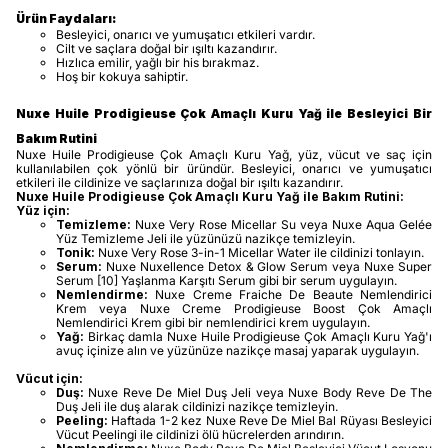
Ürün Faydaları:
Besleyici, onarıcı ve yumuşatıcı etkileri vardır.
Cilt ve saçlara doğal bir ışıltı kazandırır.
Hızlıca emilir, yağlı bir his bırakmaz.
Hoş bir kokuya sahiptir.
Nuxe Huile Prodigieuse Çok Amaçlı Kuru Yağ ile Besleyici Bir
Bakım Rutini
Nuxe Huile Prodigieuse Çok Amaçlı Kuru Yağ, yüz, vücut ve saç için
kullanılabilen çok yönlü bir üründür. Besleyici, onarıcı ve yumuşatıcı
etkileri ile cildinize ve saçlarınıza doğal bir ışıltı kazandırır.
Nuxe Huile Prodigieuse Çok Amaçlı Kuru Yağ ile Bakım Rutini:
Yüz için:
Temizleme:
Nuxe Very Rose Micellar Su veya Nuxe Aqua Gelée
Yüz Temizleme Jeli ile yüzünüzü nazikçe temizleyin.
Tonik:
Nuxe Very Rose 3-in-1 Micellar Water ile cildinizi tonlayın.
Serum:
Nuxe Nuxellence Detox & Glow Serum veya Nuxe Super
Serum [10] Yaşlanma Karşıtı Serum gibi bir serum uygulayın.
Nemlendirme:
Nuxe Creme Fraiche De Beaute Nemlendirici
Krem veya Nuxe Creme Prodigieuse Boost Çok Amaçlı
Nemlendirici Krem gibi bir nemlendirici krem uygulayın.
Yağ:
Birkaç damla Nuxe Huile Prodigieuse Çok Amaçlı Kuru Yağ'ı
avuç içinize alın ve yüzünüze nazikçe masaj yaparak uygulayın.
Vücut için:
Duş:
Nuxe Reve De Miel Duş Jeli veya Nuxe Body Reve De The
Duş Jeli ile duş alarak cildinizi nazikçe temizleyin.
Peeling:
Haftada 1-2 kez Nuxe Reve De Miel Bal Rüyası Besleyici
Vücut Peelingi ile cildinizi ölü hücrelerden arındırın.