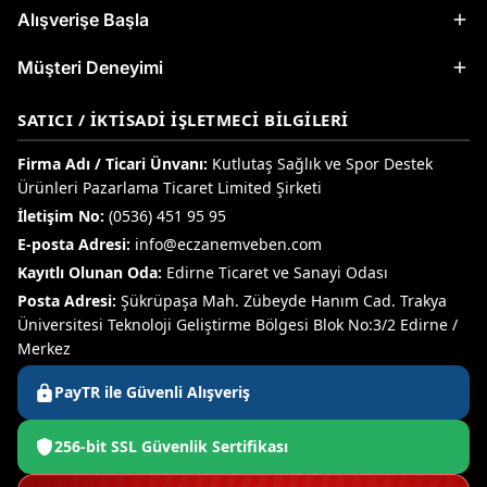
Alışverişe Başla
Müşteri Deneyimi
SATICI / İKTISADI İŞLETMECI BILGILERI
Firma Adı / Ticari Ünvanı:
Kutlutaş Sağlık ve Spor Destek
Ürünleri Pazarlama Ticaret Limited Şirketi
İletişim No:
(0536) 451 95 95
E-posta Adresi:
info@eczanemveben.com
Kayıtlı Olunan Oda:
Edirne Ticaret ve Sanayi Odası
Posta Adresi:
Şükrüpaşa Mah. Zübeyde Hanım Cad. Trakya
Üniversitesi Teknoloji Geliştirme Bölgesi Blok No:3/2 Edirne /
Merkez
PayTR ile Güvenli Alışveriş
256-bit SSL Güvenlik Sertifikası