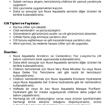
Sabah ve/veya akşam, temizlenmiş cildinize bir pamuk yardımıyla
uygulayın.
Göz çevresine uygulamaktan kaçının.
Daha iyi sonuçlar için Nuxe Aquabella serisinin diğer ürünleri ile
birlikte kullanabilirsiniz.
Cilt Tipleri ve Faydalar:
Karma ciltler için idealdir.
Cildi nemlendirir ve pürüzsüzleştirir.
Gözeneklerin görünümünü azaltır ve cilt görünümünü düzenler.
Ciltteki fazla yağı emmeye yardımcı olur.
Cilt tonunu eşitlemeye ve ışıltı kazandırmaya yardımcı olur.
Alkol içermez, bu nedenle hassas ciltler için de uygundur.
Öneriler:
Nuxe Aquabella Arındırıcı ve Canlandırıcı Yüz Losyonu'nu cilt
bakım rutininizin tonik aşamasında kullanabilirsiniz.
Daha etkili sonuçlar için Nuxe Aquabella serisinin diğer ürünleri ile
birlikte kullanabilirsiniz.
Cildinizi temizlemek için Nuxe Very Rose Micellar Su veya Nuxe
Aqua Gelée Yüz Temizleme Jeli gibi nazik bir temizleyici
kullanabilirsiniz.
Cildinizi nemlendirmek için Nuxe Aquabella Emulsion Hydratante
veya Nuxe Aquabella Gel Crème Hydratante gibi bir nemlendirici
kullanabilirsiniz.
Haftada bir veya iki kez Nuxe Aquabella Masque Purifiant-
Hydratant gibi bir maske uygulayarak cildinize daha yoğun bir
bakım yapabilirsiniz.
Herhangi bir cilt rahatsızlığınız varsa veya ürünün içeriklerinden
herhangi birine alerjiniz olduğunu düşünüyorsanız, ürünü