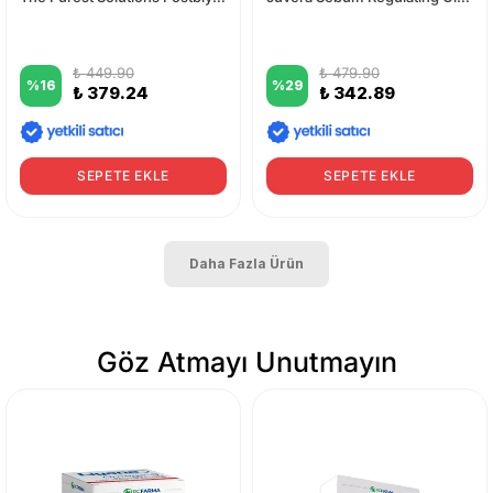
₺ 449.90
₺ 479.90
%
16
%
29
₺ 379.24
₺ 342.89
SEPETE EKLE
SEPETE EKLE
Daha Fazla Ürün
Göz Atmayı Unutmayın