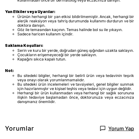
kullanmadan önce bir dermatolog veya eczacınıza danışın.
Yan Etkiler veya Uyarılar:
Ürünün herhangi bir yan etkisi bildirilmemiştir. Ancak, herhangi bir
alerjik reaksiyon veya tahriş durumunda kullanımı durdurun ve bir
doktora danışın.
Göz ile temasından kaçının. Temas halinde bol su ile yıkayın.
Sadece haricen kullanım içindir.
Saklama Koşulları:
Serin ve kuru bir yerde, doğrudan güneş ışığından uzakta saklayın.
Çocukların erişemeyeceği bir yerde saklayın.
Kapağını sıkıca kapalı tutun.
Not:
Bu sitedeki bilgiler, herhangi bir belirli ürün veya tedavinin teşvik
veya onayı olarak yorumlanmamalıdır.
Bu sitedeki ürün incelemeleri ve tavsiyeleri, genel bilgiler sunmak
için hazırlanmıştır ve kişisel teşhis veya tedavi için uygun değildir.
Herhangi bir ürün kullanmadan veya herhangi bir sağlık sorununa
ilişkin tedaviye başlamadan önce, doktorunuza veya eczacınıza
danışmanız önemlidir.
Yorumlar
Yorum Yap