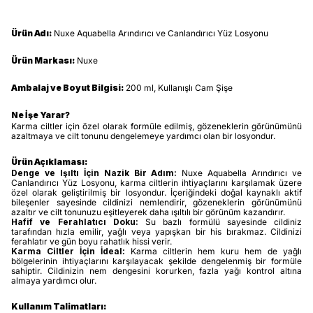
Ürün Adı:
Nuxe Aquabella Arındırıcı ve Canlandırıcı Yüz Losyonu
Ürün Markası:
Nuxe
Ambalaj ve Boyut Bilgisi:
200 ml, Kullanışlı Cam Şişe
Ne İşe Yarar?
Karma ciltler için özel olarak formüle edilmiş, gözeneklerin görünümünü
azaltmaya ve cilt tonunu dengelemeye yardımcı olan bir losyondur.
Ürün Açıklaması:
Denge ve Işıltı İçin Nazik Bir Adım:
Nuxe Aquabella Arındırıcı ve
Canlandırıcı Yüz Losyonu, karma ciltlerin ihtiyaçlarını karşılamak üzere
özel olarak geliştirilmiş bir losyondur. İçeriğindeki doğal kaynaklı aktif
bileşenler sayesinde cildinizi nemlendirir, gözeneklerin görünümünü
azaltır ve cilt tonunuzu eşitleyerek daha ışıltılı bir görünüm kazandırır.
Hafif ve Ferahlatıcı Doku:
Su bazlı formülü sayesinde cildiniz
tarafından hızla emilir, yağlı veya yapışkan bir his bırakmaz. Cildinizi
ferahlatır ve gün boyu rahatlık hissi verir.
Karma Ciltler İçin İdeal:
Karma ciltlerin hem kuru hem de yağlı
bölgelerinin ihtiyaçlarını karşılayacak şekilde dengelenmiş bir formüle
sahiptir. Cildinizin nem dengesini korurken, fazla yağı kontrol altına
almaya yardımcı olur.
Kullanım Talimatları: