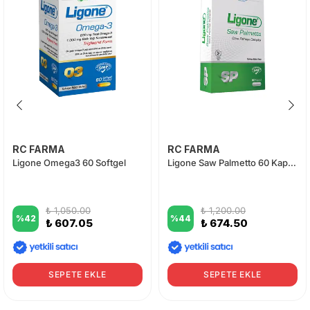
RC FARMA
RC FARMA
Ligone Omega3 60 Softgel
Ligone Saw Palmetto 60 Kapsül
₺ 1,050.00
₺ 1,200.00
%
42
%
44
₺ 607.05
₺ 674.50
SEPETE EKLE
SEPETE EKLE