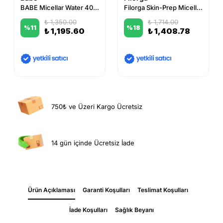
BABE Micellar Water 400 ml
Filorga Skin-Prep Micellar Solution 400 ml
₺ 1,350.00
₺ 1,714.00
%
11
%
18
₺ 1,195.60
₺ 1,408.78
750₺ ve Üzeri Kargo Ücretsiz
14 gün içinde Ücretsiz İade
Ürün Açıklaması
Garanti Koşulları
Teslimat Koşulları
İade Koşulları
Sağlık Beyanı