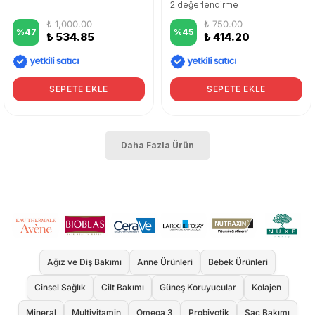
2 değerlendirme
₺ 1,000.00
₺ 750.00
%
47
%
45
₺ 534.85
₺ 414.20
SEPETE EKLE
SEPETE EKLE
Daha Fazla Ürün
Ağız ve Diş Bakımı
Anne Ürünleri
Bebek Ürünleri
Cinsel Sağlık
Cilt Bakımı
Güneş Koruyucular
Kolajen
Mineral
Multivitamin
Omega 3
Probiyotik
Saç Bakımı