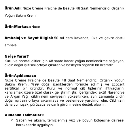
Ürün Adı:
Nuxe Creme Fraiche de Beaute 48 Saat Nemlendirici Organik
Yoğun Bakım Kremi
Ürün Markası:
Nuxe
Ambalaj ve Boyut Bilgisi:
50 ml cam kavanoz, lüks ve çevre dostu
ambalaj
Ne İşe Yarar?
Kuru ve normal ciltler için 48 saate kadar yoğun nemlendirme sağlayan,
cildin doğal ışıltısını ortaya çıkaran ve besleyen organik bir kremdir.
Ürün Açıklaması:
Nuxe Creme Fraiche de Beaute 48 Saat Nemlendirici Organik Yoğun
Bakım Kremi, %99 doğal içeriklerden formüle edilmiş ve Ecocert
sertifikalı bir üründür. Kuru ve normal cilt tiplerinin ihtiyaçlarını
karşılamak üzere özel olarak geliştirilmiştir. İçeriğindeki aktif Narenciye
ve Argan Yağı, cildin nem seviyesini yükseltirken, aynı zamanda cildin
doğal ışıltısını ortaya çıkarmaya ve beslemeye yardımcı olur. Cildinizin
daha yumuşak, pürüzsüz ve canlı görünmesine destek olabilir.
Kullanım Talimatları:
Sabah ve akşam, temizlenmiş yüz ve boyun bölgesine dairesel
hareketlerle uygulayın.