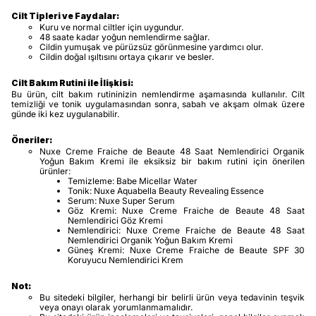
Cilt Tipleri ve Faydalar:
Kuru ve normal ciltler için uygundur.
48 saate kadar yoğun nemlendirme sağlar.
Cildin yumuşak ve pürüzsüz görünmesine yardımcı olur.
Cildin doğal ışıltısını ortaya çıkarır ve besler.
Cilt Bakım Rutini ile İlişkisi:
Bu ürün, cilt bakım rutininizin nemlendirme aşamasında kullanılır. Cilt
temizliği ve tonik uygulamasından sonra, sabah ve akşam olmak üzere
günde iki kez uygulanabilir.
Öneriler:
Nuxe Creme Fraiche de Beaute 48 Saat Nemlendirici Organik
Yoğun Bakım Kremi ile eksiksiz bir bakım rutini için önerilen
ürünler:
Temizleme: Babe Micellar Water
Tonik: Nuxe Aquabella Beauty Revealing Essence
Serum: Nuxe Super Serum
Göz Kremi: Nuxe Creme Fraiche de Beaute 48 Saat
Nemlendirici Göz Kremi
Nemlendirici: Nuxe Creme Fraiche de Beaute 48 Saat
Nemlendirici Organik Yoğun Bakım Kremi
Güneş Kremi: Nuxe Creme Fraiche de Beaute SPF 30
Koruyucu Nemlendirici Krem
Not:
Bu sitedeki bilgiler, herhangi bir belirli ürün veya tedavinin teşvik
veya onayı olarak yorumlanmamalıdır.