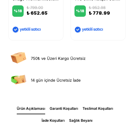
₺ 799.00
₺ 952.98
%
18
%
18
₺ 652.65
₺ 778.99
750₺ ve Üzeri Kargo Ücretsiz
14 gün içinde Ücretsiz İade
Ürün Açıklaması
Garanti Koşulları
Teslimat Koşulları
İade Koşulları
Sağlık Beyanı