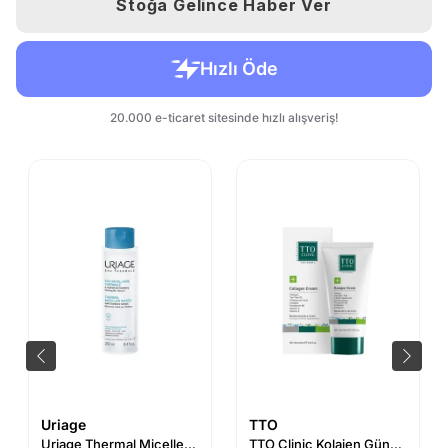
Stoğa Gelince Haber Ver
Uriage
TTO
Uriage Thermal Miceller Water PNS 250ml - Normal ve Kuru Ciltler
TTO Clinic Kolajen Gündüz Bakım Kremi 50 ml