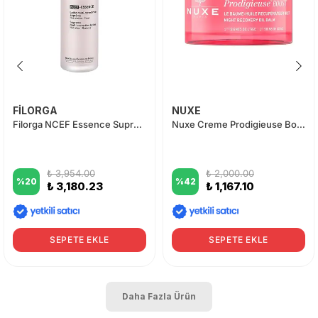
FİLORGA
NUXE
Filorga NCEF Essence Supreme Multi-Correction Lotion 150 ml
Nuxe Creme Prodigieuse Boost Gece Kremi 50 ml
₺ 3,954.00
₺ 2,000.00
%
20
%
42
₺ 3,180.23
₺ 1,167.10
SEPETE EKLE
SEPETE EKLE
Daha Fazla Ürün