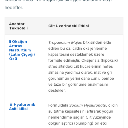
hedefler.
Anahtar
Cilt Üzerindeki Etkisi
Teknoloji
🧪 Oksijen
Tropaeolum Majus
bitkisinden elde
Artırıcı
edilen bu öz, cildin oksijenlenme
Nasturtium
(Latin Çiçeği)
kapasitesini desteklemek üzere
Özü
formüle edilmiştir. Oksijensiz (hipoksik)
stres altındaki cilt hücrelerinin nefes
almasına yardımcı olarak, mat ve gri
görünümün yerini daha canlı, pembe
ve taze bir görünüme bırakmasını
destekler.
💧 Hyaluronik
Formüldeki
Sodium Hyaluronate
, cildin
Asit İkilisi
su tutma kapasitesini artırarak yoğun
nemlendirme sağlar. Cilt yüzeyinde
dolgunlaştırıcı (plumping) bir etki