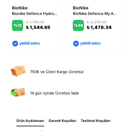
BioNike
BioNike
Bionike Defence Hydroactive Moisturising Cream Gel 50 ml
BioNike Defence My Age Renewing Night Cream 50 ml
₺ 1,749.00
₺ 2,379.00
%
12
%
38
₺ 1,544.65
₺ 1,478.34
750₺ ve Üzeri Kargo Ücretsiz
14 gün içinde Ücretsiz İade
Ürün Açıklaması
Garanti Koşulları
Teslimat Koşulları