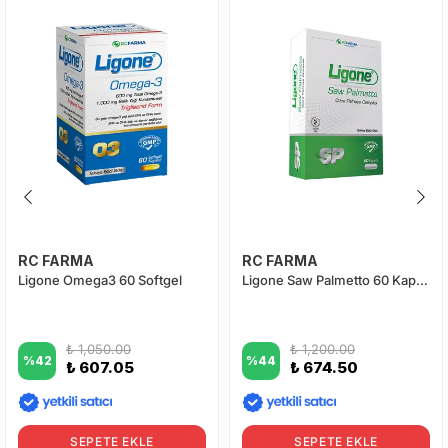
RC FARMA
RC FARMA
Ligone Omega3 60 Softgel
Ligone Saw Palmetto 60 Kapsül
₺ 1,050.00
₺ 1,200.00
%
42
%
44
₺ 607.05
₺ 674.50
SEPETE EKLE
SEPETE EKLE