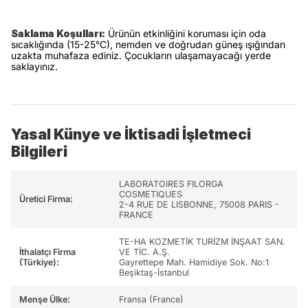
Saklama Koşulları:
Ürünün etkinliğini koruması için oda
sıcaklığında (15-25°C), nemden ve doğrudan güneş ışığından
uzakta muhafaza ediniz. Çocukların ulaşamayacağı yerde
saklayınız.
Yasal Künye ve İktisadi İşletmeci
Bilgileri
LABORATOIRES FILORGA
COSMETIQUES
Üretici Firma:
2-4 RUE DE LISBONNE, 75008 PARIS -
FRANCE
TE-HA KOZMETİK TURİZM İNŞAAT SAN.
İthalatçı Firma
VE TİC. A.Ş.
(Türkiye):
Gayrettepe Mah. Hamidiye Sok. No:1
Beşiktaş-İstanbul
Menşe Ülke:
Fransa (France)