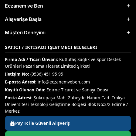
Eczanem ve Ben
Alışverişe Başla
Müşteri Deneyimi
SATICI / İKTISADI İŞLETMECI BILGILERI
Firma Adı / Ticari Ünvanı:
Kutlutaş Sağlık ve Spor Destek
Ürünleri Pazarlama Ticaret Limited Şirketi
İletişim No:
(0536) 451 95 95
E-posta Adresi:
info@eczanemveben.com
Kayıtlı Olunan Oda:
Edirne Ticaret ve Sanayi Odası
Posta Adresi:
Şükrüpaşa Mah. Zübeyde Hanım Cad. Trakya
Üniversitesi Teknoloji Geliştirme Bölgesi Blok No:3/2 Edirne /
Merkez
PayTR ile Güvenli Alışveriş