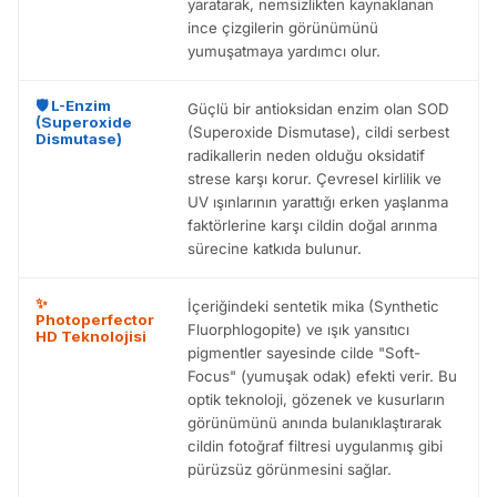
yaratarak, nemsizlikten kaynaklanan
ince çizgilerin görünümünü
yumuşatmaya yardımcı olur.
🛡️ L-Enzim
Güçlü bir antioksidan enzim olan SOD
(Superoxide
(Superoxide Dismutase), cildi serbest
Dismutase)
radikallerin neden olduğu oksidatif
strese karşı korur. Çevresel kirlilik ve
UV ışınlarının yarattığı erken yaşlanma
faktörlerine karşı cildin doğal arınma
sürecine katkıda bulunur.
✨
İçeriğindeki sentetik mika (Synthetic
Photoperfector
Fluorphlogopite) ve ışık yansıtıcı
HD Teknolojisi
pigmentler sayesinde cilde "Soft-
Focus" (yumuşak odak) efekti verir. Bu
optik teknoloji, gözenek ve kusurların
görünümünü anında bulanıklaştırarak
cildin fotoğraf filtresi uygulanmış gibi
pürüzsüz görünmesini sağlar.