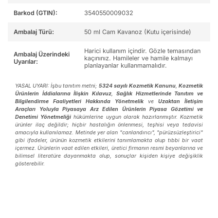
Barkod (GTIN):
3540550009032
Ambalaj Türü:
50 ml Cam Kavanoz (Kutu içerisinde)
Harici kullanım içindir. Gözle temasından
Ambalaj Üzerindeki
kaçınınız. Hamileler ve hamile kalmayı
Uyarılar:
planlayanlar kullanmamalıdır.
YASAL UYARI: İşbu tanıtım metni;
5324 sayılı Kozmetik Kanunu
,
Kozmetik
Ürünlerin İddialarına İlişkin Kılavuz
,
Sağlık Hizmetlerinde Tanıtım ve
Bilgilendirme Faaliyetleri Hakkında Yönetmelik
ve
Uzaktan İletişim
Araçları Yoluyla Piyasaya Arz Edilen Ürünlerin Piyasa Gözetimi ve
Denetimi Yönetmeliği
hükümlerine uygun olarak hazırlanmıştır. Kozmetik
ürünler ilaç değildir; hiçbir hastalığın önlenmesi, teşhisi veya tedavisi
amacıyla kullanılamaz. Metinde yer alan "canlandırıcı", "pürüzsüzleştirici"
gibi ifadeler, ürünün kozmetik etkilerini tanımlamakta olup tıbbi bir vaat
içermez. Ürünlerin vaat edilen etkileri, üretici firmanın resmi beyanlarına ve
bilimsel literatüre dayanmakta olup, sonuçlar kişiden kişiye değişiklik
gösterebilir.