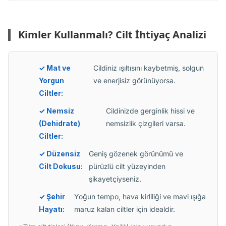
Kimler Kullanmalı? Cilt İhtiyaç Analizi
✓ Mat ve
Cildiniz ışıltısını kaybetmiş, solgun
Yorgun
ve enerjisiz görünüyorsa.
Ciltler:
✓ Nemsiz
Cildinizde gerginlik hissi ve
(Dehidrate)
nemsizlik çizgileri varsa.
Ciltler:
✓ Düzensiz
Geniş gözenek görünümü ve
Cilt Dokusu:
pürüzlü cilt yüzeyinden
şikayetçiyseniz.
✓ Şehir
Yoğun tempo, hava kirliliği ve mavi ışığa
Hayatı:
maruz kalan ciltler için idealdir.