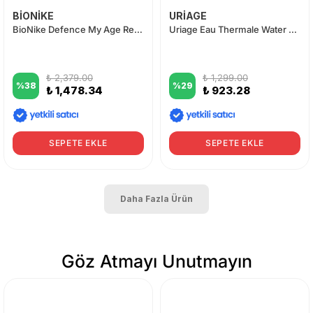
BİONİKE
URİAGE
BioNike Defence My Age Renewing Night Cream 50 ml
Uriage Eau Thermale Water Cream 40ml
₺ 2,379.00
₺ 1,299.00
%
38
%
29
₺ 1,478.34
₺ 923.28
SEPETE EKLE
SEPETE EKLE
Daha Fazla Ürün
Göz Atmayı Unutmayın