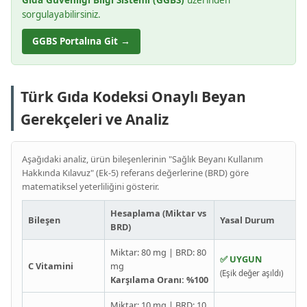
sorgulayabilirsiniz.
GGBS Portalına Git →
Türk Gıda Kodeksi Onaylı Beyan
Gerekçeleri ve Analiz
Aşağıdaki analiz, ürün bileşenlerinin "Sağlık Beyanı Kullanım
Hakkında Kılavuz" (Ek-5) referans değerlerine (BRD) göre
matematiksel yeterliliğini gösterir.
Hesaplama (Miktar vs
Bileşen
Yasal Durum
BRD)
Miktar: 80 mg | BRD: 80
✅ UYGUN
C Vitamini
mg
(Eşik değer aşıldı)
Karşılama Oranı: %100
Miktar: 10 mg | BRD: 10