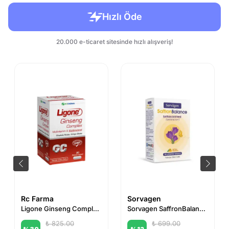
Rc Farma
Sorvagen
Ligone Ginseng Complex 30 Vejetaryen Kapsül
Sorvagen SaffronBalance Safran 30 Çiğneme Tableti
₺ 825.00
₺ 699.00