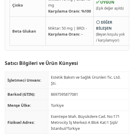
✅ UYGUN
Çinko
mg
(Eşik değer aşıldı)
Karşılama Oranı: %100
⚪ DİĞER
Miktar: 50 mg | BRD: -
BİLEŞEN
Beta Glukan
Karşılama Oranı: -
(Beyan koşulu yok
/ karşılamıyor)
Satıcı Bilgileri ve Ürün Künyesi
Estetik Bakım ve Sağlık Ürünleri Tic. Ltd.
İşletmeci Unvanı:
Şti.
Barkod (GTIN):
8697595877081
Menşe Ülke:
Türkiye
Esentepe Mah. Büyükdere Cad. No:171
Fiziksel Adres:
Metrocity İş Merkezi A Blok Kat:1 Şişli/
İstanbul/Türkiye