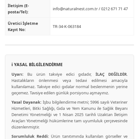
İletişim (E-
info@naturalnest.com.tr
/ 0212 671 71 47
posta/Tel):
Üretici İşletme
TR-34-K-063184
Kayıt No:
ℹ️ YASAL BİLGİLENDİRME
Uyarı:
Bu ürün takviye edici gıdadır,
İLAÇ DEĞİLDİR
.
Hastalıkların önlenmesi veya tedavi edilmesi amacıyla
kullanılamaz. Takviye edici gıdalar normal beslenmenin yerine
geçemez. Tavsiye edilen günlük porsiyonu aşmayınız.
Yasal Dayanak:
İşbu bilgilendirme metni; 5996 sayılı Veteriner
Hizmetleri, Bitki Sağlığı, Gıda ve Yem Kanunu ile Sağlık Beyanı
Denetimi Yönetmeliği ve 1 Nisan 2025 tarihli Uzaktan İletişim
Araçları Yönetmeliği hükümlerine tam uyumluluk çerçevesinde
düzenlenmiştir.
Sorumluluk Reddi:
Ürün tanıtımında kullanılan görseller ve