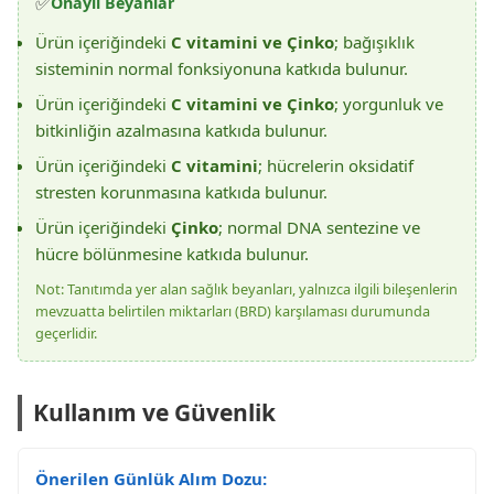
✅
Onaylı Beyanlar
Ürün içeriğindeki
C vitamini ve Çinko
; bağışıklık
sisteminin normal fonksiyonuna katkıda bulunur.
Ürün içeriğindeki
C vitamini ve Çinko
; yorgunluk ve
bitkinliğin azalmasına katkıda bulunur.
Ürün içeriğindeki
C vitamini
; hücrelerin oksidatif
stresten korunmasına katkıda bulunur.
Ürün içeriğindeki
Çinko
; normal DNA sentezine ve
hücre bölünmesine katkıda bulunur.
Not: Tanıtımda yer alan sağlık beyanları, yalnızca ilgili bileşenlerin
mevzuatta belirtilen miktarları (BRD) karşılaması durumunda
geçerlidir.
Kullanım ve Güvenlik
Önerilen Günlük Alım Dozu: