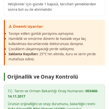
Yetişkinler için günde 1 kapsül, tercihen yemeklerden
sonra bol su ile alınmalıdır.
⚠️ Önemli Uyarılar:
Tavsiye edilen günlük porsiyonu aşmayınız.
Hamilelik ve emzirme dönemi ile hastalık veya ilaç
kullanılması durumlarında doktorunuza danışınız.
Çocukların ulaşamayacağı yerde saklayınız.
Saklama Koşulları:
25°C'nin altında, kuru ve serin yerde
muhafaza ediniz.
Orijinallik ve Onay Kontrolü
T.C. Tarım ve Orman Bakanlığı Onay Numarası:
003468-
14.11.2017
Ürünün orijinalliğini ve onay durumunu, bakanlığın resmi
Gıda Güvenliği Bilgi Sistemi (GGBS)
üzerinden