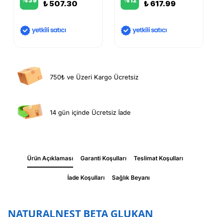
%
39
%
12
₺ 507.30
₺ 617.99
750₺ ve Üzeri Kargo Ücretsiz
14 gün içinde Ücretsiz İade
Ürün Açıklaması
Garanti Koşulları
Teslimat Koşulları
İade Koşulları
Sağlık Beyanı
NATURALNEST BETA GLUKAN