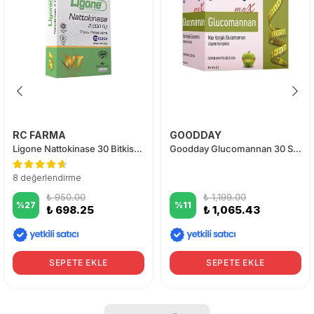
RC FARMA
GOODDAY
Ligone Nattokinase 30 Bitkisel Kapsül
Goodday Glucomannan 30 Saşe
8 değerlendirme
₺ 950.00
₺ 1,199.00
%
27
%
11
₺ 698.25
₺ 1,065.43
SEPETE EKLE
SEPETE EKLE