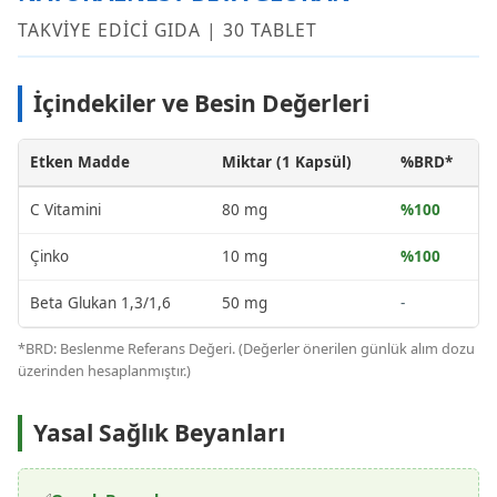
TAKVİYE EDİCİ GIDA | 30 TABLET
İçindekiler ve Besin Değerleri
Etken Madde
Miktar (1 Kapsül)
%BRD*
C Vitamini
80 mg
%100
Çinko
10 mg
%100
Beta Glukan 1,3/1,6
50 mg
-
*BRD: Beslenme Referans Değeri. (Değerler önerilen günlük alım dozu
üzerinden hesaplanmıştır.)
Yasal Sağlık Beyanları