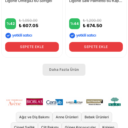
Ligone Omega3 60 Softgel
Ligone Saw Palmetto 60 Kapsül
₺ 1,050.00
₺ 1,200.00
%
42
%
44
₺ 607.05
₺ 674.50
SEPETE EKLE
SEPETE EKLE
Daha Fazla Ürün
Ağız ve Diş Bakımı
Anne Ürünleri
Bebek Ürünleri
Cinsel Sağlık
Cilt Bakımı
Güneş Koruyucular
Kolajen