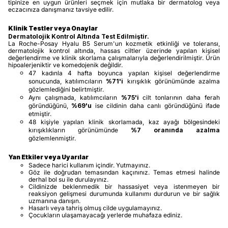
tipinize en uygun ürünleri seçmek için mutlaka bir dermatolog veya
eczacınıza danışmanız tavsiye edilir.
Klinik Testler veya Onaylar
Dermatolojik Kontrol Altında Test Edilmiştir.
La Roche-Posay Hyalu B5 Serum'un kozmetik etkinliği ve toleransı,
dermatolojik kontrol altında, hassas ciltler üzerinde yapılan kişisel
değerlendirme ve klinik skorlama çalışmalarıyla değerlendirilmiştir. Ürün
hipoalerjeniktir ve komedojenik değildir.
47 kadınla 4 hafta boyunca yapılan kişisel değerlendirme
sonucunda, katılımcıların
%71'i
kırışıklık görünümünde azalma
gözlemlediğini belirtmiştir.
Aynı çalışmada, katılımcıların
%75'i
cilt tonlarının daha ferah
göründüğünü,
%69'u
ise cildinin daha canlı göründüğünü ifade
etmiştir.
48 kişiyle yapılan klinik skorlamada, kaz ayağı bölgesindeki
kırışıklıkların görünümünde
%7 oranında azalma
gözlemlenmiştir.
Yan Etkiler veya Uyarılar
Sadece harici kullanım içindir. Yutmayınız.
Göz ile doğrudan temasından kaçınınız. Temas etmesi halinde
derhal bol su ile durulayınız.
Cildinizde beklenmedik bir hassasiyet veya istenmeyen bir
reaksiyon gelişmesi durumunda kullanımı durdurun ve bir sağlık
uzmanına danışın.
Hasarlı veya tahriş olmuş cilde uygulamayınız.
Çocukların ulaşamayacağı yerlerde muhafaza ediniz.