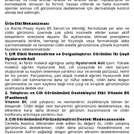
komedojenik olmayan bu formül, hassas ciltlerde ve hatta kozmetik
işlemler sonrası cilt görünümünü desteklemek için dermatolojik kontrol
altında test edilmiştir.
Ürün Etki Mekanizması
La Roche-Posay Hyalu B5 Serum'un etkinliği, formülünde yer alan ve
cildin görünümü üzerinde çok yönlü kozmetik etkiler sunan aktif
bileşenlerin sinerjisine dayanır. Bu açıklamalar, bilimsel prensiplere
dayanmakla birlikte, herhangi bir fizyolojik veya farmakolojik iddia
içermemektedir ve tamamen cildin estetik görünümüne yönelik kozmetik
faydalara odaklanmaktadır.
1. Çift Etkili Nemlendirme ve Dolgunlaştırıcı Görünüm: İki Çeşit
Hyaluronik Asit
Formül, iki farklı molekül ağırlığına sahip
Hyaluronik Asit
içerir. Yüksek
molekül ağırlıklı Hyaluronik Asit, cilt yüzeyinde bir nem bariyeri
oluşturarak su kaybını önlemeye yardımcı olur ve anında pürüzsüz, nemli
bir his yaratır. Parçalanmış, yani düşük molekül ağırlıklı Hyaluronik Asit
ise cildin üst katmanlarına daha iyi nüfuz ederek, cildin daha dolgun
görünmesine ve nem kaybına bağlı ince çizgi ve kırışıklık görünümünün
azalmasına destek olur.
2. Yatıştırıcı ve Cilt Görünümünü Destekleyici Etki: Vitamin B5
(Panthenol)
Vitamin B5
, cildi yatıştırıcı ve nemlendirici özellikleriyle bilinen bir
bileşendir. Cildin doğal nem bariyerinin görünümünü desteklemeye, dış
etkenlere karşı daha dirençli bir görünüm kazanmasına ve cildin
konforunu artırmaya yardımcı olur.
3. Cilt Görünümünü Pürüzsüzleştirici Destek: Madecassoside
Centella Asiatica bitkisinden elde edilen bu değerli öz, cildin yatışmış
görünümünü desteklerken, cildin daha pürüzsüz hissedilmesine ve
Hyaluronik Asit'in sağladığı dolgun görünüm etkisinin desteklenmesine