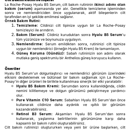
La Roche-Posay Hyalu B5 Serum, cilt bakım rutininin
ikinci adımı olan
bakım (serum)
aşamasında yer alır. Genellikle temizleme işleminden
sonra ve nemlendiriciden önce uygulanarak, aktif bileşenlerin cilt
tarafından en iyi şekilde emilmesi sağlanır.
Örnek Bakım Rutini:
Temizleme:
Cildinizi cilt tipinize uygun bir La Roche-Posay
temizleyici ile arındırın.
Bakım (Serum):
Cildiniz kuruduktan sonra
Hyalu B5 Serum
'u
tüm yüzünüze ve boynunuza uygulayın.
Nemlendirme:
Serum emildikten sonra, rutininizi cilt tipinize
uygun bir nemlendirici (örneğin Hyalu B5 Krem) ile tamamlayın.
Güneş Koruma (Gündüz):
Sabah rutininizin son adımı olarak
mutlaka geniş spektrumlu bir Anthelios güneş koruyucu kullanın.
Öneriler
Hyalu B5 Serum'un dolgunlaştırıcı ve nemlendirici görünüm üzerindeki
etkisini desteklemek ve bütünsel bir bakım sağlamak için La Roche-
Posay'in diğer ürünleri ile birlikte kullanılması sinerjik bir etki yaratabilir:
Hyalu B5 Bakım Kremi:
Serumdan sonra kullanıldığında, cildin
nemini kilitlemeye ve dolgun görünümü pekiştirmeye yardımcı
olur.
Pure Vitamin C10 Serum:
Sabahları Hyalu B5 Serum'dan önce
kullanarak cildinize daha aydınlık ve ışıltılı bir görünüm
kazandırabilirsiniz.
Retinol B3 Serum:
Akşamları Hyalu B5 Serum'dan sonra
kullanarak, yaşlanma belirtilerinin görünümüne karşı daha
kapsamlı bir bakım rutini oluşturabilirsiniz.
Cilt bakım rutininizi oluştururken veya yeni bir ürüne başlarken, cilt