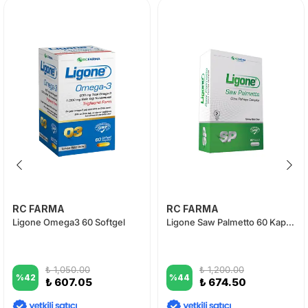
RC FARMA
RC FARMA
Ligone Omega3 60 Softgel
Ligone Saw Palmetto 60 Kapsül
₺ 1,050.00
₺ 1,200.00
%
42
%
44
₺ 607.05
₺ 674.50