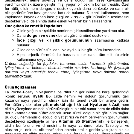
desteklemek, neme doymuş ve daha dolgun bir hisse kavuşmasına
yardımcı olmak üzere geliştirilmiş, yoğun bir bakım konsantresidir. Özel
formülü, cildin nem dengesini destekleyerek daha pürüzsüz ve canlı bir
cilt görünümüne kavuşmasına katkıda bulunur. Düzenli kullanımda, nem
kaybından kaynaklanan ince çizgi ve kırışıklık görünümünün azalmasını
destekler ve cilde anında daha esnek ve ferah bir his kazandırır.
Öne çıkan kozmetik faydalar:
Cildin yoğun bir şekilde nemlenmiş hissedilmesine yardımcı olur.
Daha
dolgun ve esnek
bir cilt görünümünü destekler.
İnce çizgi ve kırışıklık görünümünün
azalmasına katkıda
bulunur.
Cilde daha pürüzsüz, canlı ve aydınlık bir görünüm kazandırır.
Hipoalerjenik formülü ile hassas ciltler dahil tüm cilt tiplerinin
kullanımına uygundur.
Ürünün sağladığı bu faydalar, tamamen cildin kozmetik görünümünü
iyileştirmek ve bakımını desteklemekle sınırlıdır. Herhangi bir fizyolojik
durumu veya hastalığı tedavi etme, iyileştirme veya önleme amacı
taşımamaktadır.
Ürün Açıklaması
La Roche-Posay'in yaşlanma belirtilerinin görünümüne karşı geliştirdiği
ikonik serumu
Hyalu B5
, cilde nemini ve dolgun görünümünü geri
kazandırmaya yardımcı olmak için iki temel aktifi bir araya getirir.
Formülün yıldızı olan
çift molekül ağırlıklı saf Hyaluronik Asit
, hem
cildin yüzeyinde anında pürüzsüzleştirici bir etki sunar hem de cildin daha
derin katmanlarına nüfuz ederek uzun süreli dolgun bir görünüm sağlar.
Bu güçlü nemlendirici etki, cildi yatıştırıcı ve nem bariyerinin görünümünü
destekleyici özelliğiyle bilinen
Vitamin B5 (Panthenol)
ile birleşerek,
cildin konforunu ve direncini artırmaya yardımcı olur. Tazeleyici ve
akışkan jel dokusu cilt tarafından anında emilir, geride yapışkan bir his
bırakmaz ve cilde anında rahatlık ve ferahlık sunar. Hipoalerjenik ve