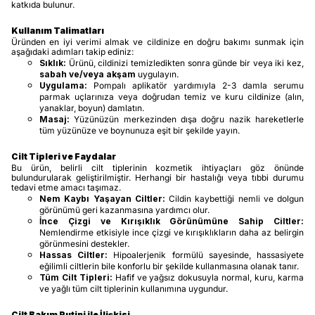
katkıda bulunur.
Kullanım Talimatları
Üründen en iyi verimi almak ve cildinize en doğru bakımı sunmak için
aşağıdaki adımları takip ediniz:
Sıklık:
Ürünü, cildinizi temizledikten sonra günde bir veya iki kez,
sabah ve/veya akşam
uygulayın.
Uygulama:
Pompalı aplikatör yardımıyla 2-3 damla serumu
parmak uçlarınıza veya doğrudan temiz ve kuru cildinize (alın,
yanaklar, boyun) damlatın.
Masaj:
Yüzünüzün merkezinden dışa doğru nazik hareketlerle
tüm yüzünüze ve boynunuza eşit bir şekilde yayın.
Cilt Tipleri ve Faydalar
Bu ürün, belirli cilt tiplerinin kozmetik ihtiyaçları göz önünde
bulundurularak geliştirilmiştir. Herhangi bir hastalığı veya tıbbi durumu
tedavi etme amacı taşımaz.
Nem Kaybı Yaşayan Ciltler:
Cildin kaybettiği nemli ve dolgun
görünümü geri kazanmasına yardımcı olur.
İnce Çizgi ve Kırışıklık Görünümüne Sahip Ciltler:
Nemlendirme etkisiyle ince çizgi ve kırışıklıkların daha az belirgin
görünmesini destekler.
Hassas Ciltler:
Hipoalerjenik formülü sayesinde, hassasiyete
eğilimli ciltlerin bile konforlu bir şekilde kullanmasına olanak tanır.
Tüm Cilt Tipleri:
Hafif ve yağsız dokusuyla normal, kuru, karma
ve yağlı tüm cilt tiplerinin kullanımına uygundur.
Cilt Bakım Rutini ile İlişkisi