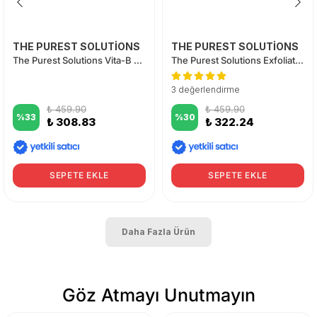
THE PUREST SOLUTİONS
THE PUREST SOLUTİONS
The Purest Solutions Vita-B Niacinamide %10 + Vitamin B Complex Serum
The Purest Solutions Exfoliating Facial Peeling AHA %10 + BHA %2 Serum
3 değerlendirme
₺ 459.90
₺ 459.90
%
33
%
30
₺ 308.83
₺ 322.24
SEPETE EKLE
SEPETE EKLE
Daha Fazla Ürün
Göz Atmayı Unutmayın