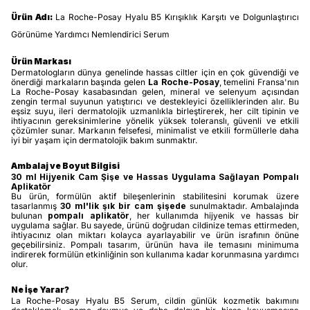
Ürün Adı:
La Roche-Posay Hyalu B5 Kırışıklık Karşıtı ve Dolgunlaştırıcı
Görünüme Yardımcı Nemlendirici Serum
Ürün Markası
Dermatologların dünya genelinde hassas ciltler için en çok güvendiği ve
önerdiği markaların başında gelen
La Roche-Posay
, temelini Fransa'nın
La Roche-Posay kasabasından gelen, mineral ve selenyum açısından
zengin termal suyunun yatıştırıcı ve destekleyici özelliklerinden alır. Bu
eşsiz suyu, ileri dermatolojik uzmanlıkla birleştirerek, her cilt tipinin ve
ihtiyacının gereksinimlerine yönelik yüksek toleranslı, güvenli ve etkili
çözümler sunar. Markanın felsefesi, minimalist ve etkili formüllerle daha
iyi bir yaşam için dermatolojik bakım sunmaktır.
Ambalaj ve Boyut Bilgisi
30 ml Hijyenik Cam Şişe ve Hassas Uygulama Sağlayan Pompalı
Aplikatör
Bu ürün, formülün aktif bileşenlerinin stabilitesini korumak üzere
tasarlanmış
30 ml'lik şık bir cam şişede
sunulmaktadır. Ambalajında
bulunan
pompalı aplikatör
, her kullanımda hijyenik ve hassas bir
uygulama sağlar. Bu sayede, ürünü doğrudan cildinize temas ettirmeden,
ihtiyacınız olan miktarı kolayca ayarlayabilir ve ürün israfının önüne
geçebilirsiniz. Pompalı tasarım, ürünün hava ile temasını minimuma
indirerek formülün etkinliğinin son kullanıma kadar korunmasına yardımcı
olur.
Ne İşe Yarar?
La Roche-Posay Hyalu B5 Serum, cildin günlük kozmetik bakımını