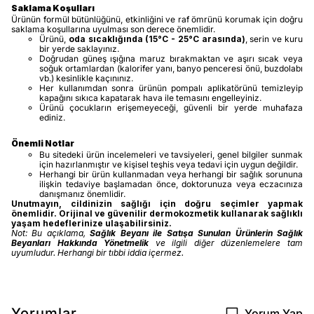
Saklama Koşulları
Ürünün formül bütünlüğünü, etkinliğini ve raf ömrünü korumak için doğru
saklama koşullarına uyulması son derece önemlidir.
Ürünü,
oda sıcaklığında (15°C - 25°C arasında)
, serin ve kuru
bir yerde saklayınız.
Doğrudan güneş ışığına maruz bırakmaktan ve aşırı sıcak veya
soğuk ortamlardan (kalorifer yanı, banyo penceresi önü, buzdolabı
vb.) kesinlikle kaçınınız.
Her kullanımdan sonra ürünün pompalı aplikatörünü temizleyip
kapağını sıkıca kapatarak hava ile temasını engelleyiniz.
Ürünü çocukların erişemeyeceği, güvenli bir yerde muhafaza
ediniz.
Önemli Notlar
Bu sitedeki ürün incelemeleri ve tavsiyeleri, genel bilgiler sunmak
için hazırlanmıştır ve kişisel teşhis veya tedavi için uygun değildir.
Herhangi bir ürün kullanmadan veya herhangi bir sağlık sorununa
ilişkin tedaviye başlamadan önce, doktorunuza veya eczacınıza
danışmanız önemlidir.
Unutmayın, cildinizin sağlığı için doğru seçimler yapmak
önemlidir. Orijinal ve güvenilir dermokozmetik kullanarak sağlıklı
yaşam hedeflerinize ulaşabilirsiniz.
Not: Bu açıklama,
Sağlık Beyanı ile Satışa Sunulan Ürünlerin Sağlık
Beyanları Hakkında Yönetmelik
ve ilgili diğer düzenlemelere tam
uyumludur. Herhangi bir tıbbi iddia içermez.
Yorumlar
Yorum Yap