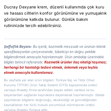
Ducray Dexyane krem, düzenli kullanımda çok kuru
ve hassas ciltlerin konfor görünümüne ve yumuşaklık
görünümüne katkıda bulunur. Günlük bakım
rutininizde tercih edebilirsiniz.
Şeffaflık Beyanı:
Bu içerik, kozmetik mevzuatı ve ürünün teknik
spesifikasyonları çerçevesinde, tüketiciyi en doğru şekilde
bilgilendirmek amacıyla hazırlanmıştır. Ürün ambalajı üzerindeki
bilgiler birincil referanstır.
Kozmetik ürünler ilaç niteliği taşımaz;
herhangi bir hastalığı tedavi etmek, önlemek veya teşhis
etmek amacıyla kullanılamaz.
Bu sayfada yer alan ürün bilgileri; Türkiye İlaç ve Tıbbi Cihaz
Kurumu (TİTCK) Ürün Takip Sistemi (ÜTS) kapsamında üretici
ve/veya ithalatçı firma tarafından beyan edilen verilere ve bu
beyanlardan sağlanan kaynaklara dayanılarak hazırlanmıştır. Sitede
yayımlanan bilgilerin doğruluğu, eksiksizliği ve güncelliğinden
kaynaklanan her türlü hukuki sorumluluk münhasıran üretici
ve/veya ithalatçı firmaya aittir.