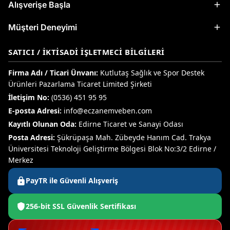
Alışverişe Başla
Müşteri Deneyimi
SATICI / İKTISADI İŞLETMECI BILGILERI
Firma Adı / Ticari Ünvanı:
Kutlutaş Sağlık ve Spor Destek
Ürünleri Pazarlama Ticaret Limited Şirketi
İletişim No:
(0536) 451 95 95
E-posta Adresi:
info@eczanemveben.com
Kayıtlı Olunan Oda:
Edirne Ticaret ve Sanayi Odası
Posta Adresi:
Şükrüpaşa Mah. Zübeyde Hanım Cad. Trakya
Üniversitesi Teknoloji Geliştirme Bölgesi Blok No:3/2 Edirne /
Merkez
PayTR ile Güvenli Alışveriş
256-bit SSL Güvenlik Sertifikası