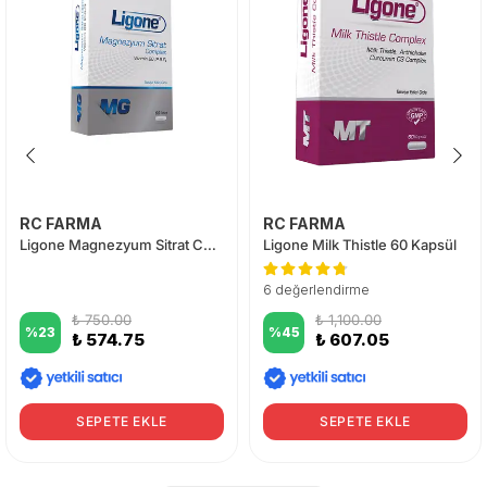
RC FARMA
RC FARMA
Ligone Magnezyum Sitrat Complex 60 Tablet
Ligone Milk Thistle 60 Kapsül
6 değerlendirme
₺ 750.00
₺ 1,100.00
%
23
%
45
₺ 574.75
₺ 607.05
SEPETE EKLE
SEPETE EKLE