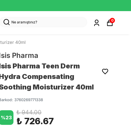
0
turizer 40ml
Isis Pharma
Isis Pharma Teen Derm
Hydra Compensating
Soothing Moisturizer 40ml
Barkod
:
3760269771338
₺ 944.00
%
23
₺ 726.67