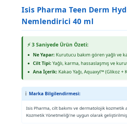
Isis Pharma Teen Derm Hydra
Nemlendirici 40 ml
⚡ 3 Saniyede Ürün Özeti:
Ne Yapar:
Kurutucu bakım gören yağlı ve karm
Cilt Tipi:
Yağlı, karma, hassaslaşmış ve kurut
Ana İçerik:
Kakao Yağı, Aquaxyl™ (Glikoz + Ks
ℹ️
Marka Bilgilendirmesi:
Isis Pharma, cilt bakımı ve dermatolojik kozmetik
Kozmetik Yönetmeliği'ne uygun olarak geliştirilmiş 