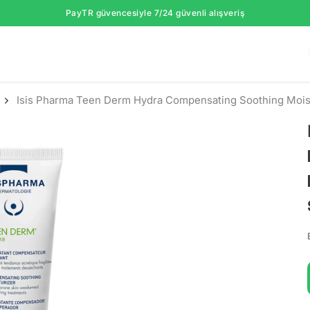
PayTR güvencesiyle 7/24 güvenli alışveriş
Isis Pharma Teen Derm Hydra Compensating Soothing Mois