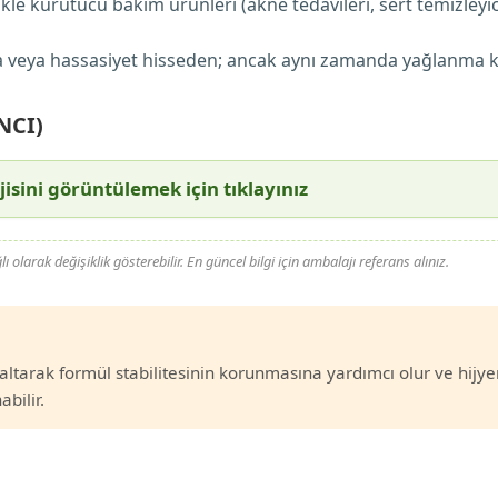
kle kurutucu bakım ürünleri (akne tedavileri, sert temizleyici
ma veya hassasiyet hisseden; ancak aynı zamanda yağlanma
NCI)
jisini görüntülemek için tıklayınız
olarak değişiklik gösterebilir. En güncel bilgi için ambalajı referans alınız.
ltarak formül stabilitesinin korunmasına yardımcı olur ve hijye
bilir.