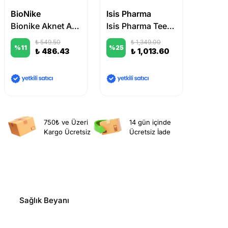
BioNike
Isis Pharma
Thols
Bionike Aknet Activepeel 3 Asitli Arındırıcı Peeling Losyon – 10 Şase
Isis Pharma Teen Derm A.Z Ultra Soothing Cream 30 ml
₺ 549.50
₺ 1,349.00
%
11
%
25
%
19
₺ 486.43
₺ 1,013.60
750₺ ve Üzeri
14 gün içinde
Kargo Ücretsiz
Ücretsiz İade
Sağlık Beyanı