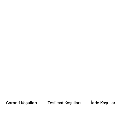
Babe
Babe
Babe Stop Akn Oil Control 60 Pads
Babe Stop Akn Exfoliating Cleansing Gel 200 ml
₺ 1,540.00
₺ 1,475.00
%
24
%
44
₺ 1,162.82
₺ 820.81
Garanti Koşulları
Teslimat Koşulları
İade Koşulları