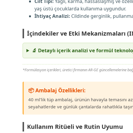
Cilt Tipi:
Yağlı, karma, hassaslaşmış ve özelli
yaş üstü çocuklarda kullanıma uygundur.
İhtiyaç Analizi:
Cildinde gerginlik, pullan
İçindekiler ve Etki Mekanizmaları (I
🔬 Detaylı içerik analizi ve formül teknolo
*Formülasyon içerikleri, üretici firmanın AR-GE güncellemelerine bağlı 
📦 Ambalaj Özellikleri:
40 ml'lik tüp ambalaj, ürünün havayla temasını aza
seyahatlerde ve günlük çantalarda rahatlıkla taşına
Kullanım Ritüeli ve Rutin Uyumu