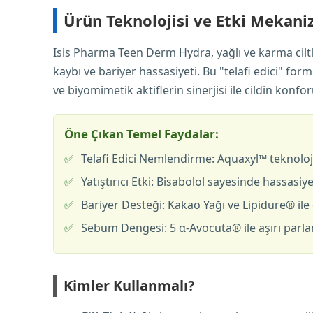
Ürün Teknolojisi ve Etki Mekani
Isis Pharma Teen Derm Hydra, yağlı ve karma cilt
kaybı ve bariyer hassasiyeti. Bu "telafi edici" for
ve biyomimetik aktiflerin sinerjisi ile cildin ko
Öne Çıkan Temel Faydalar:
✅
Telafi Edici Nemlendirme: Aquaxyl™ teknolojis
✅
Yatıştırıcı Etki: Bisabolol sayesinde hassasiy
✅
Bariyer Desteği: Kakao Yağı ve Lipidure® ile c
✅
Sebum Dengesi: 5 α-Avocuta® ile aşırı parlam
Kimler Kullanmalı?