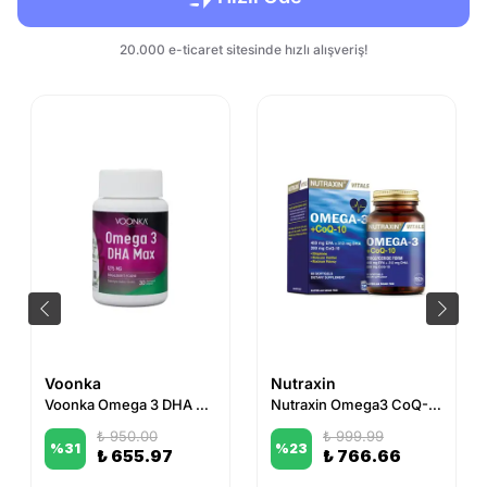
Voonka
Nutraxin
Voonka Omega 3 DHA Max 30 Yumuşak Kapsül
Nutraxin Omega3 CoQ-10 60 Softjel
₺ 950.00
₺ 999.99
%
31
%
23
₺ 655.97
₺ 766.66