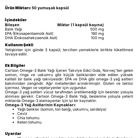
Ürün Miktarı:
50 yumuşak kapsül
İçindekiler
Bileşen
Miktar (1 kapsül başına)
Balık Yağı
500 mg
EPA (Eikosapentaenoik Asit)
160 mg
DHA (Dokosahekzaenoik Asit)
100 mg
Kullanım Şekli
Yetişkinler için günde 3 kapsül, tercihen yemeklerle birlikte tüketilmesi
tavsiye edilir.
Ek Bilgiler
Carlson Omega-3 Balık Yağı İçeren Takviye Edici Gıda, Norveç'ten gelen
somon, ringa ve uskumru gibi küçük balıklardan elde edilen yüksek
kaliteli bir balık yağı takviyesidir. EPA ve DHA gibi omega-3 yağ asitleri
bakımından zengindir. Ağır metallerden arındırılmıştır. Gluten ve laktoz
içermez. Vegan ve vejetaryenler için uygundur.
Omega-3 yağ asitleri vücut tarafından üretilemediği için besinler yoluyla
alınması gerekir. Carlson Omega-3 Balık Yağı, beslenme yoluyla yeterli
miktarda Omega-3 alamayanlar için iyi bir kaynaktır.
Omega-3 Yağ Asitlerinin Kaynakları:
Yağlı balıklar (somon, ton balığı, uskumru, sardalya)
Ceviz
Chia tohumu
Keten tohumu
Uyarılar