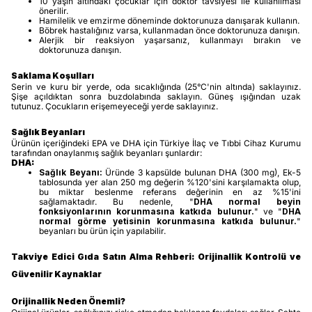
10 yaşın altındaki çocuklar için doktor tavsiyesi ile kullanılması
önerilir.
Hamilelik ve emzirme döneminde doktorunuza danışarak kullanın.
Böbrek hastalığınız varsa, kullanmadan önce doktorunuza danışın.
Alerjik bir reaksiyon yaşarsanız, kullanmayı bırakın ve
doktorunuza danışın.
Saklama Koşulları
Serin ve kuru bir yerde, oda sıcaklığında (25°C'nin altında) saklayınız.
Şişe açıldıktan sonra buzdolabında saklayın. Güneş ışığından uzak
tutunuz. Çocukların erişemeyeceği yerde saklayınız.
Sağlık Beyanları
Ürünün içeriğindeki EPA ve DHA için Türkiye İlaç ve Tıbbi Cihaz Kurumu
tarafından onaylanmış sağlık beyanları şunlardır:
DHA:
Sağlık Beyanı:
Üründe 3 kapsülde bulunan DHA (300 mg), Ek-5
tablosunda yer alan 250 mg değerin %120'sini karşılamakta olup,
bu miktar beslenme referans değerinin en az %15'ini
sağlamaktadır. Bu nedenle, "
DHA normal beyin
fonksiyonlarının korunmasına katkıda bulunur.
" ve "
DHA
normal görme yetisinin korunmasına katkıda bulunur.
"
beyanları bu ürün için yapılabilir.
Takviye Edici Gıda Satın Alma Rehberi: Orijinallik Kontrolü ve
Güvenilir Kaynaklar
Orijinallik Neden Önemli?