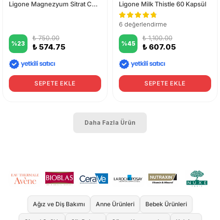
Ligone Magnezyum Sitrat Complex 60 Tablet
Ligone Milk Thistle 60 Kapsül
6 değerlendirme
₺ 750.00
₺ 1,100.00
%
23
%
45
₺ 574.75
₺ 607.05
SEPETE EKLE
SEPETE EKLE
Daha Fazla Ürün
Ağız ve Diş Bakımı
Anne Ürünleri
Bebek Ürünleri