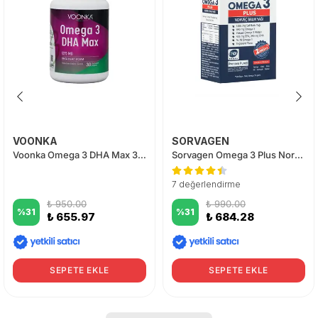
VOONKA
SORVAGEN
Voonka Omega 3 DHA Max 30 Yumuşak Kapsül
Sorvagen Omega 3 Plus Norveç Balık Yağı 60 Kapsül
7 değerlendirme
₺ 950.00
₺ 990.00
%
31
%
31
₺ 655.97
₺ 684.28
SEPETE EKLE
SEPETE EKLE