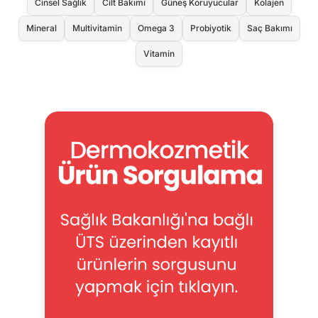
Cinsel Sağlık
Cilt Bakımı
Güneş Koruyucular
Kolajen
Mineral
Multivitamin
Omega 3
Probiyotik
Saç Bakımı
Vitamin