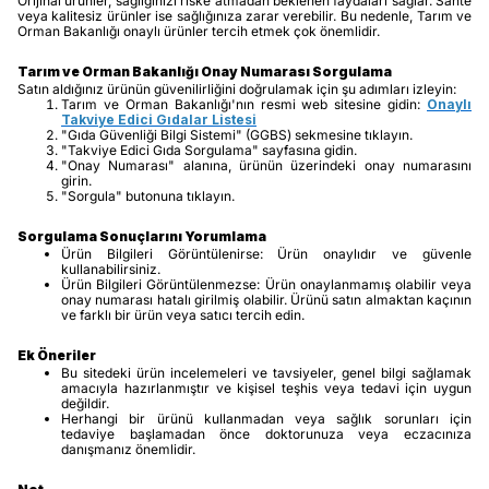
Orijinal ürünler, sağlığınızı riske atmadan beklenen faydaları sağlar. Sahte
veya kalitesiz ürünler ise sağlığınıza zarar verebilir. Bu nedenle, Tarım ve
Orman Bakanlığı onaylı ürünler tercih etmek çok önemlidir.
Tarım ve Orman Bakanlığı Onay Numarası Sorgulama
Satın aldığınız ürünün güvenilirliğini doğrulamak için şu adımları izleyin:
Tarım ve Orman Bakanlığı'nın resmi web sitesine gidin:
Onaylı
Takviye Edici Gıdalar Listesi
"Gıda Güvenliği Bilgi Sistemi" (GGBS) sekmesine tıklayın.
"Takviye Edici Gıda Sorgulama" sayfasına gidin.
"Onay Numarası" alanına, ürünün üzerindeki onay numarasını
girin.
"Sorgula" butonuna tıklayın.
Sorgulama Sonuçlarını Yorumlama
Ürün Bilgileri Görüntülenirse: Ürün onaylıdır ve güvenle
kullanabilirsiniz.
Ürün Bilgileri Görüntülenmezse: Ürün onaylanmamış olabilir veya
onay numarası hatalı girilmiş olabilir. Ürünü satın almaktan kaçının
ve farklı bir ürün veya satıcı tercih edin.
Ek Öneriler
Bu sitedeki ürün incelemeleri ve tavsiyeler, genel bilgi sağlamak
amacıyla hazırlanmıştır ve kişisel teşhis veya tedavi için uygun
değildir.
Herhangi bir ürünü kullanmadan veya sağlık sorunları için
tedaviye başlamadan önce doktorunuza veya eczacınıza
danışmanız önemlidir.