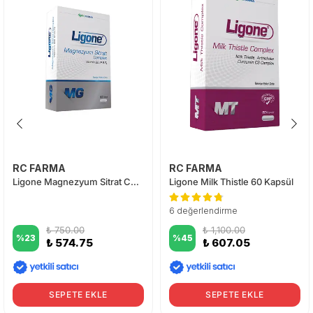
RC FARMA
RC FARMA
Ligone Magnezyum Sitrat Complex 60 Tablet
Ligone Milk Thistle 60 Kapsül
6 değerlendirme
₺ 750.00
₺ 1,100.00
%
23
%
45
₺ 574.75
₺ 607.05
SEPETE EKLE
SEPETE EKLE