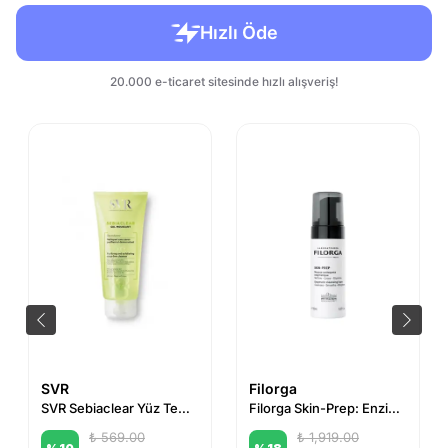
SVR
Filorga
SVR Sebiaclear Yüz Temizleyici Jel 200 ml
Filorga Skin-Prep: Enzimatik Gözenek Arındırıcı Yoğun Temizleme Köpüğü 150 ml
₺ 569.00
₺ 1,919.00