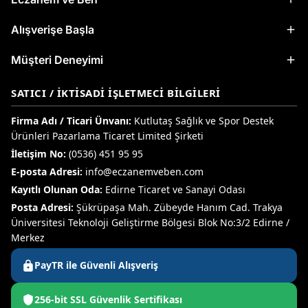
Alışverişe Başla
Müşteri Deneyimi
SATICI / İKTISADI İŞLETMECI BILGILERI
Firma Adı / Ticari Ünvanı:
Kutlutaş Sağlık ve Spor Destek
Ürünleri Pazarlama Ticaret Limited Şirketi
İletişim No:
(0536) 451 95 95
E-posta Adresi:
info@eczanemveben.com
Kayıtlı Olunan Oda:
Edirne Ticaret ve Sanayi Odası
Posta Adresi:
Şükrüpaşa Mah. Zübeyde Hanım Cad. Trakya
Üniversitesi Teknoloji Geliştirme Bölgesi Blok No:3/2 Edirne /
Merkez
PayTR ile Güvenli Alışveriş
256-bit SSL Güvenlik Sertifikası