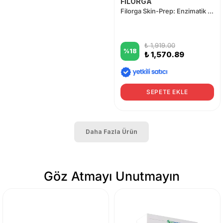
FİLORGA
Filorga Skin-Prep: Enzimatik Gözenek Arındırıcı Yoğun Temizleme Köpüğü 150 ml
₺ 1,919.00
%
18
₺ 1,570.89
SEPETE EKLE
Daha Fazla Ürün
Göz Atmayı Unutmayın