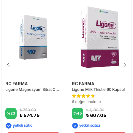
RC FARMA
RC FARMA
Ligone Magnezyum Sitrat Complex 60 Tablet
Ligone Milk Thistle 60 Kapsül
6 değerlendirme
₺ 750.00
₺ 1,100.00
%
23
%
45
₺ 574.75
₺ 607.05