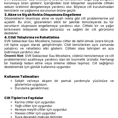
korumaya özen gösterir. İçeriğindeki özel bileşenler sayesinde ciltteki
sebum üretimini dengelemeye yardımcı olur. Böylece cilt kurutulmadan
temizlenir ve yağlanma sorununun önüne geçilir.
3. Akne ve Siyah Nokta Oluşumunu Engelleme
Gözeneklerin tıkanması akne ve siyah nokta gibi cilt problemlerine yol
açabilir. Bu ürün, gözenekleri etkili bir şekilde temizleyerek bu tür
sorunların oluşmasını engellemeye yardımcı olur. Ciltteki kir ve yağın
birikmesini önleyerek daha pürüzsüz ve sağlıklı bir cilt görünümü
destekler.
4. Cildi Yatıştırma ve Rahatlatma
SVR Sebiaclear Eau Micellaire, hassas ciltler de dahil olmak üzere birçok
cilt tipine uygun olarak geliştirilmiştir. Cildi temizlerken aynı zamanda
yatıştırıcı ve rahatlatıcı etki gösterir. Ciltteki olası tahrişleri en aza
indirmeye yardımcı olur.
Önemli Not:
SVR Sebiaclear Eau Micellaire, cildinizi temizlemeye ve cilt
problemlerinizi azaltmaya yardımcı olan bir kozmetik üründür. Herhangi
bir hastalığı tedavi etme veya önleme iddiası taşımaz. Cilt sağlığınızı
desteklemek için günlük kullanıma uygundur.
Kullanım Talimatları
Sabah ve/veya akşam bir pamuk yardımıyla yüzünüze ve
gözlerinize uygulayın.
Durulama gerektirmez.
Cilt Tipleri ve Faydalar
Karma ciltler için uygundur.
Yağlı ciltler için uygundur.
Akneye meyilli ciltler için uygundur.
Hassas ciltler için uygundur.
Suya dayanıklı makyajı temizler.