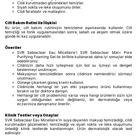
Cildi kurutmadan gözenekleri temizler.
Siyah nokta ve leke oluşumunu önler.
Cildi ferahlatır ve matlaştırır.
Cilt Bakım Rutini ile İlişkisi
Bu ürün, cilt bakım rutininizin temizleme aşamasında kullanılır. Cilt
temizliği ve tonik uygulamasından sonra, sabah ve akşam olmak üzere
günde iki kez uygulanabilir.
Öneriler
SVR Sebiaclear Eau Micellaire'i SVR Sebiaclear Mat+ Pore
Purifying Foaming Gel ile birlikte kullanarak daha iyi sonuçlar elde
edebilirsiniz.
Cildinizin daha hızlı iyileşmesi için bol su içmeyi ve dengeli
beslenmeyi unutmayın.
Makyajınızı temizledikten sonra cildinize nemlendirici sürmeyi
unutmayın.
Güneşe çıkarken güneş kremi kullanın.
Cildinizde herhangi bir yan etki yaşarsanız ürünü kullanmayı
bırakın ve bir doktora danışın.
Herhangi bir cilt probleminiz varsa veya hangi ürünlerin sizin için
uygun olduğundan emin değilseniz, bir dermatoloğa veya
eczacınıza danışmanız önerilir.
Klinik Testler veya Onaylar
SVR Sebiaclear Eau Micellaire'in suya dayanıklı makyajı temizlediği, cildi
kurutmadan gözenekleri temizlediği ve siyah nokta ve leke oluşumunu
önlediği klinik testlerde kanıtlanmıştır. Ürün dermatolojik olarak test
edilmiştir.