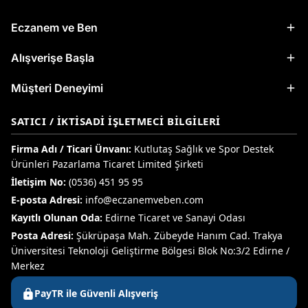
Eczanem ve Ben
Alışverişe Başla
Müşteri Deneyimi
SATICI / İKTISADI İŞLETMECI BILGILERI
Firma Adı / Ticari Ünvanı:
Kutlutaş Sağlık ve Spor Destek
Ürünleri Pazarlama Ticaret Limited Şirketi
İletişim No:
(0536) 451 95 95
E-posta Adresi:
info@eczanemveben.com
Kayıtlı Olunan Oda:
Edirne Ticaret ve Sanayi Odası
Posta Adresi:
Şükrüpaşa Mah. Zübeyde Hanım Cad. Trakya
Üniversitesi Teknoloji Geliştirme Bölgesi Blok No:3/2 Edirne /
Merkez
PayTR ile Güvenli Alışveriş