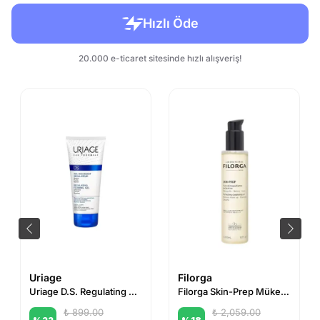
Uriage
Filorga
Uriage D.S. Regulating Foaming Gel 150ml
Filorga Skin-Prep Mükemmel Makyaj Temizleme Yağı 150 ml
₺ 899.00
₺ 2,059.00