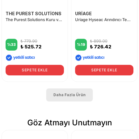
THE PUREST SOLUTİONS
URİAGE
The Purest Solutions Kuru ve Karma Ciltler İçin Hyalüronik Asit Yüz Temizleme Jeli 400 ml
Uriage Hyseac Arındırıcı Temizleyici Jel 150 ml
₺ 779.90
₺ 899.00
%
33
%
19
₺ 525.72
₺ 726.42
SEPETE EKLE
SEPETE EKLE
Daha Fazla Ürün
Göz Atmayı Unutmayın