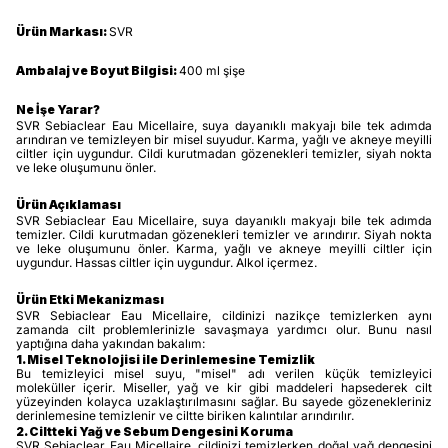
Ürün Markası:
SVR
Ambalaj ve Boyut Bilgisi:
400 ml şişe
Ne İşe Yarar?
SVR Sebiaclear Eau Micellaire, suya dayanıklı makyajı bile tek adımda
arındıran ve temizleyen bir misel suyudur. Karma, yağlı ve akneye meyilli
ciltler için uygundur. Cildi kurutmadan gözenekleri temizler, siyah nokta
ve leke oluşumunu önler.
Ürün Açıklaması
SVR Sebiaclear Eau Micellaire, suya dayanıklı makyajı bile tek adımda
temizler. Cildi kurutmadan gözenekleri temizler ve arındırır. Siyah nokta
ve leke oluşumunu önler. Karma, yağlı ve akneye meyilli ciltler için
uygundur. Hassas ciltler için uygundur. Alkol içermez.
Ürün Etki Mekanizması
SVR Sebiaclear Eau Micellaire, cildinizi nazikçe temizlerken aynı
zamanda cilt problemlerinizle savaşmaya yardımcı olur. Bunu nasıl
yaptığına daha yakından bakalım:
1. Misel Teknolojisi ile Derinlemesine Temizlik
Bu temizleyici misel suyu, "misel" adı verilen küçük temizleyici
moleküller içerir. Miseller, yağ ve kir gibi maddeleri hapsederek cilt
yüzeyinden kolayca uzaklaştırılmasını sağlar. Bu sayede gözenekleriniz
derinlemesine temizlenir ve ciltte biriken kalıntılar arındırılır.
2. Ciltteki Yağ ve Sebum Dengesini Koruma
SVR Sebiaclear Eau Micellaire, cildinizi temizlerken doğal yağ dengesini