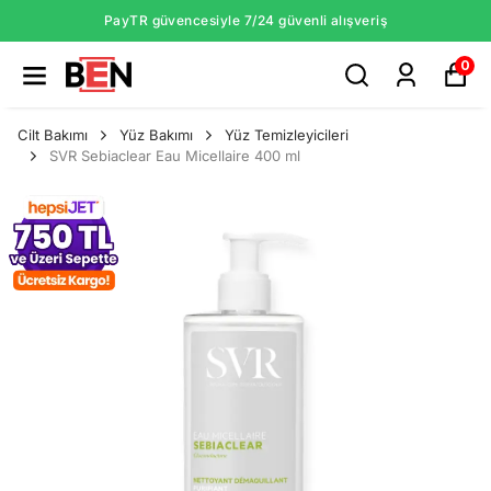
PayTR güvencesiyle 7/24 güvenli alışveriş
0
Cilt Bakımı
Yüz Bakımı
Yüz Temizleyicileri
SVR Sebiaclear Eau Micellaire 400 ml