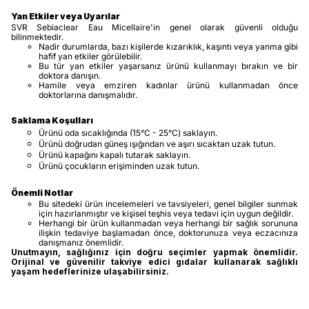
Yan Etkiler veya Uyarılar
SVR Sebiaclear Eau Micellaire'in genel olarak güvenli olduğu
bilinmektedir.
Nadir durumlarda, bazı kişilerde kızarıklık, kaşıntı veya yanma gibi
hafif yan etkiler görülebilir.
Bu tür yan etkiler yaşarsanız ürünü kullanmayı bırakın ve bir
doktora danışın.
Hamile veya emziren kadınlar ürünü kullanmadan önce
doktorlarına danışmalıdır.
Saklama Koşulları
Ürünü oda sıcaklığında (15°C - 25°C) saklayın.
Ürünü doğrudan güneş ışığından ve aşırı sıcaktan uzak tutun.
Ürünü kapağını kapalı tutarak saklayın.
Ürünü çocukların erişiminden uzak tutun.
Önemli Notlar
Bu sitedeki ürün incelemeleri ve tavsiyeleri, genel bilgiler sunmak
için hazırlanmıştır ve kişisel teşhis veya tedavi için uygun değildir.
Herhangi bir ürün kullanmadan veya herhangi bir sağlık sorununa
ilişkin tedaviye başlamadan önce, doktorunuza veya eczacınıza
danışmanız önemlidir.
Unutmayın, sağlığınız için doğru seçimler yapmak önemlidir.
Orijinal ve güvenilir takviye edici gıdalar kullanarak sağlıklı
yaşam hedeflerinize ulaşabilirsiniz.