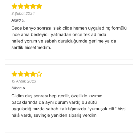
3 Şubat 2024
Alara
Ü.
Gece banyo sonrası ıslak cilde hemen uyguladım; formülü
ince ama besleyici, yatmadan önce tek adımda
hallediyorum ve sabah durulduğumda gerilme ya da
sertlik hissetmedim.
15 Aralık 2023
Nihan
A.
Cildim duş sonrası hep gerilir, özellikle kızımın
bacaklarında da aynı durum vardı; bu sütü
uyguladığımızda sabah kalktığımızda “yumuşak cilt” hissi
hâlâ vardı, sevinçle yeniden sipariş verdim.