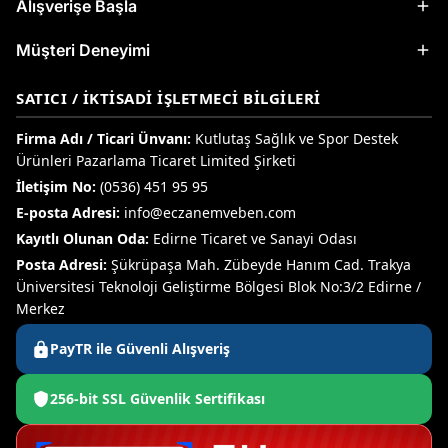
Alışverişe Başla
Müşteri Deneyimi
SATICI / İKTISADI İŞLETMECI BILGILERI
Firma Adı / Ticari Ünvanı:
Kutlutaş Sağlık ve Spor Destek
Ürünleri Pazarlama Ticaret Limited Şirketi
İletişim No:
(0536) 451 95 95
E-posta Adresi:
info@eczanemveben.com
Kayıtlı Olunan Oda:
Edirne Ticaret ve Sanayi Odası
Posta Adresi:
Şükrüpaşa Mah. Zübeyde Hanım Cad. Trakya
Üniversitesi Teknoloji Geliştirme Bölgesi Blok No:3/2 Edirne /
Merkez
PayTR ile Güvenli Alışveriş
256-bit SSL Güvenlik Sertifikası