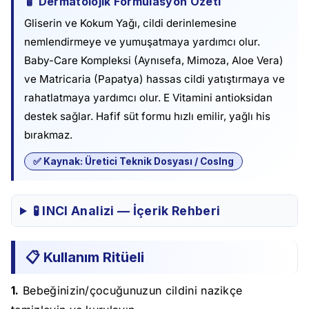
🧴 Dermatolojik Formülasyon Özeti
Gliserin ve Kokum Yağı, cildi derinlemesine
nemlendirmeye ve yumuşatmaya yardımcı olur.
Baby-Care Kompleksi (Aynısefa, Mimoza, Aloe Vera)
ve Matricaria (Papatya) hassas cildi yatıştırmaya ve
rahatlatmaya yardımcı olur. E Vitamini antioksidan
destek sağlar. Hafif süt formu hızlı emilir, yağlı his
bırakmaz.
✅ Kaynak: Üretici Teknik Dosyası / CosIng
🧪 INCI Analizi — İçerik Rehberi
📋 Kullanım Ritüeli
1.
Bebeğinizin/çocuğunuzun cildini nazikçe