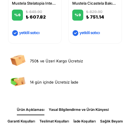
Mustela Stelatopia Intense Care 30 ml
Mustela Cicastela Bakım Kremi 40 ml
₺ 649.90
₺ 829.90
%
6
%
9
₺ 607.82
₺ 751.14
750₺ ve Üzeri Kargo Ücretsiz
14 gün içinde Ücretsiz İade
Ürün Açıklaması
Yasal Bilgilendirme ve Ürün Künyesi
Garanti Koşulları
Teslimat Koşulları
İade Koşulları
Sağlık Beyanı