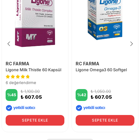
RC FARMA
RC FARMA
Ligone Milk Thistle 60 Kapsül
Ligone Omega3 60 Softgel
6 değerlendirme
₺ 1,100.00
₺ 1,050.00
%
45
%
42
₺ 607.05
₺ 607.05
SEPETE EKLE
SEPETE EKLE