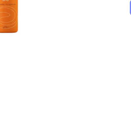
Filorga
Avene
Filorga UV Cellular-Protect Anti-Aging SPF50 Yüz Güneş Kremi 40 ml
Avene Solaire Ultra Fluide Oil Control SPF50 50 ml
₺ 2,979.00
₺ 1,199.00
%
10
%
11
₺ 2,672.03
₺ 1,064.67