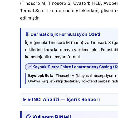
(Tinosorb M, Tinosorb S, Uvasorb HEB, Avoben
Termal Su cilt konforunu desteklerken, gliserin 
edilmiştir.
🧬 Dermatolojik Formülasyon Özeti
İçeriğindeki Tinosorb M (nano) ve Tinosorb S (geni
etkilerine karşı korumaya yardımcı olur. Fotosta
komedojenik olmayan formül.
✅ Kaynak: Pierre Fabre Laboratories / CosIng / 
Biyolojik Rota:
Tinosorb M (kimyasal absorpsiyon + f
UVA'ya karşı etkinliği destekler; Tokoferol serbest rad
▸ INCI Analizi — İçerik Rehberi
📋 Kullanım Ritüeli