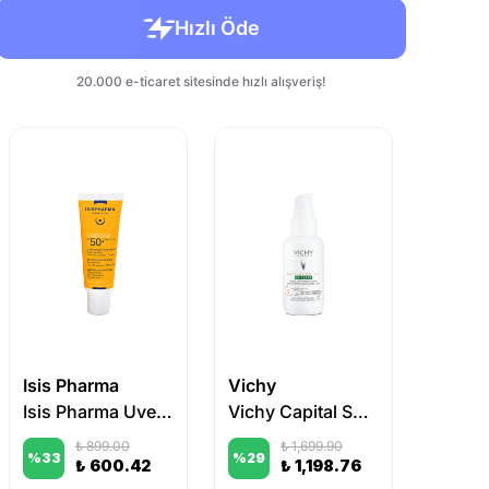
Isis Pharma
Vichy
Nuxe
Isis Pharma Uveblock SPF 50+ Dry Touch Ultra Fluid 40 ml
Vichy Capital Soleil UV-Clear Spf 50 Fluid Güneş Koruyucu 40 ml
₺ 899.00
₺ 1,699.90
%
33
%
29
%
44
₺ 600.42
₺ 1,198.76