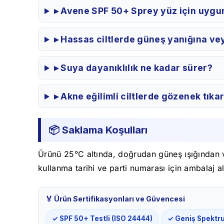
▸ Avene SPF 50+ Sprey yüz için uyg
▸ Hassas ciltlerde güneş yanığına ve
▸ Suya dayanıklılık ne kadar sürer?
▸ Akne eğilimli ciltlerde gözenek tıka
📦 Saklama Koşulları
Ürünü 25°C altında, doğrudan güneş ışığından v
kullanma tarihi ve parti numarası için ambalaj
🏅 Ürün Sertifikasyonları ve Güvencesi
✓ SPF 50+ Testli (ISO 24444)
✓ Geniş Spektr