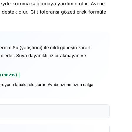
zeyde koruma sağlamaya yardımcı olur. Avene
destek olur. Cilt toleransı gözetilerek formüle
al Su (yatıştırıcı) ile cildi güneşin zararlı
am eder. Suya dayanıklı, iz bırakmayan ve
SO 16212)
 koruyucu tabaka oluşturur; Avobenzone uzun dalga