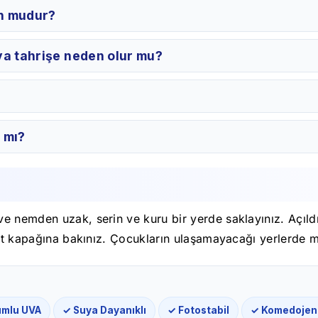
un mudur?
ya tahrişe neden olur mu?
r mı?
e nemden uzak, serin ve kuru bir yerde saklayınız. Açıld
 alt kapağına bakınız. Çocukların ulaşamayacağı yerlerde 
umlu UVA
✓ Suya Dayanıklı
✓ Fotostabil
✓ Komedojeni