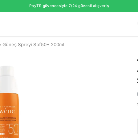
PayTR güvencesiyle 7/24 güvenli alışveriş
e Güneş Spreyi Spf50+ 200ml