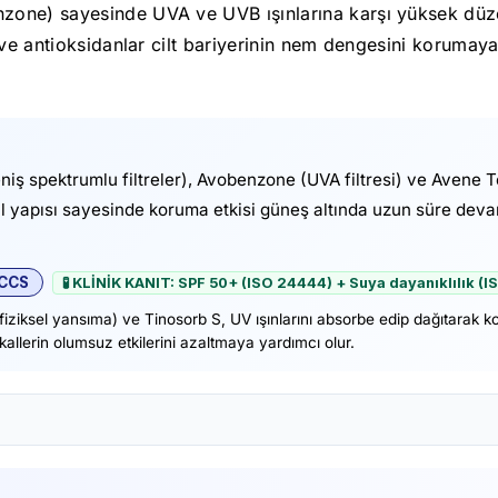
zone) sayesinde UVA ve UVB ışınlarına karşı yüksek dü
ve antioksidanlar cilt bariyerinin nem dengesini korumaya 
ş spektrumlu filtreler), Avobenzone (UVA filtresi) ve Avene Term
bil yapısı sayesinde koruma etkisi güneş altında uzun süre dev
SCCS
🧪 KLİNİK KANIT: SPF 50+ (ISO 24444) + Suya dayanıklılık (I
iziksel yansıma) ve Tinosorb S, UV ışınlarını absorbe edip dağıtarak
ikallerin olumsuz etkilerini azaltmaya yardımcı olur.