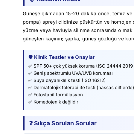
Güneşe çıkmadan 15-20 dakika önce, temiz ve kur
pompa) spreyi cildinize püskürtün ve homojen ş
yüzme veya havluyla silinme sonrasında olmak ü
güneşten kaçının; şapka, güneş gözlüğü ve koru
🛡️ Klinik Testler ve Onaylar
✅ SPF 50+ çok yüksek koruma (ISO 24444:2019 
✅ Geniş spektrumlu UVA/UVB koruması
✅ Suya dayanıklılık testi (ISO 16212)
✅ Dermatolojik tolerabilite testi (hassas ciltlerde
✅ Fotostabil formülasyon
✅ Komedojenik değildir
❓ Sıkça Sorulan Sorular