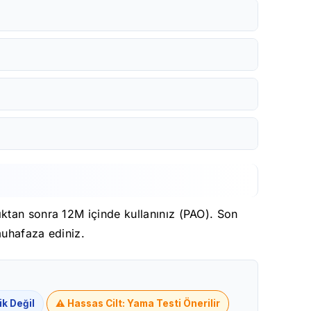
ıktan sonra 12M içinde kullanınız (PAO). Son
muhafaza ediniz.
k Değil
⚠️ Hassas Cilt: Yama Testi Önerilir