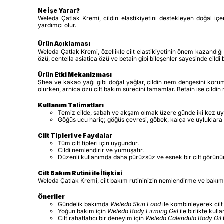
Ne İşe Yarar?
Weleda Çatlak Kremi, cildin elastikiyetini destekleyen doğal içe
yardımcı olur.
Ürün Açıklaması
Weleda Çatlak Kremi, özellikle cilt elastikiyetinin önem kazandığ
özü, centella asiatica özü ve betain gibi bileşenler sayesinde cildi 
Ürün Etki Mekanizması
Shea ve kakao yağı gibi doğal yağlar, cildin nem dengesini koru
olurken, arnica özü cilt bakım sürecini tamamlar. Betain ise cildin
Kullanım Talimatları
Temiz cilde, sabah ve akşam olmak üzere günde iki kez uyg
Göğüs ucu hariç; göğüs çevresi, göbek, kalça ve uyluklara 
Cilt Tipleri ve Faydalar
Tüm cilt tipleri için uygundur.
Cildi nemlendirir ve yumuşatır.
Düzenli kullanımda daha pürüzsüz ve esnek bir cilt görün
Cilt Bakım Rutini ile İlişkisi
Weleda Çatlak Kremi, cilt bakım rutininizin nemlendirme ve bakım a
Öneriler
Gündelik bakımda
Weleda Skin Food
ile kombinleyerek cilt
Yoğun bakım için
Weleda Body Firming Gel
ile birlikte kulla
Cilt rahatlatıcı bir deneyim için
Weleda Calendula Body Oil
i