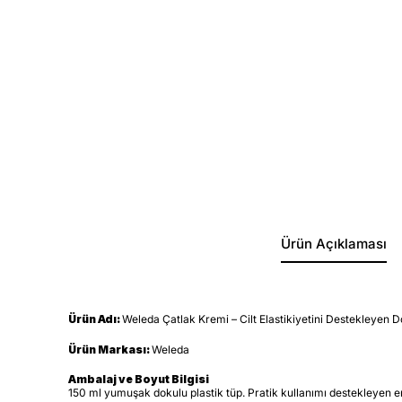
Ürün Açıklaması
Ürün Adı:
Weleda Çatlak Kremi – Cilt Elastikiyetini Destekleyen 
Ürün Markası:
Weleda
Ambalaj ve Boyut Bilgisi
150 ml yumuşak dokulu plastik tüp. Pratik kullanımı destekleyen 