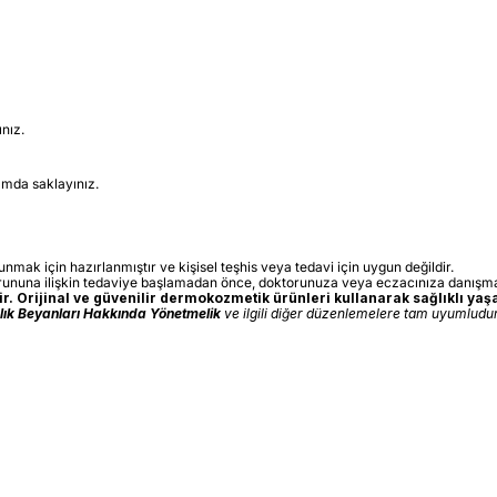
nız.
tamda saklayınız.
sunmak için hazırlanmıştır ve kişisel teşhis veya tedavi için uygun değildir.
orununa ilişkin tedaviye başlamadan önce, doktorunuza veya eczacınıza danışma
. Orijinal ve güvenilir dermokozmetik ürünleri kullanarak sağlıklı yaşa
ğlık Beyanları Hakkında Yönetmelik
ve ilgili diğer düzenlemelere tam uyumludur.