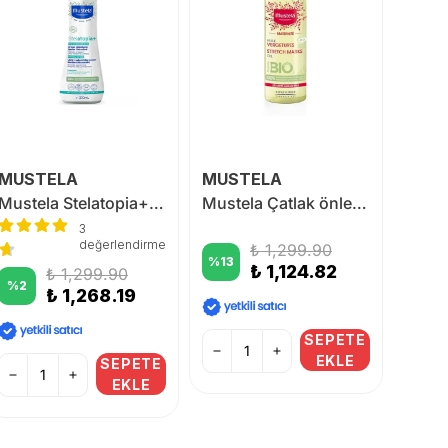
MUSTELA
MUSTELA
NAT
Mustela Stelatopia+ Lipid Replenishing Cream 300 ml
Mustela Çatlak önleyici Yağ 105 ml
3
değerlendirme
₺ 1,299.90
%
13
%
32
₺ 1,124.82
₺ 1,299.90
%
2
₺ 1,268.19
SEPETE
EKLE
SEPETE
EKLE