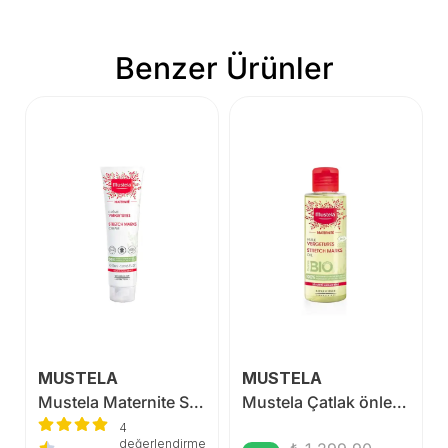
Benzer Ürünler
MUSTELA
MUSTELA
Mustela Maternite Strech Marks Çatlak Kremi 150 ml
Mustela Çatlak önleyici Yağ 105 ml
4
değerlendirme