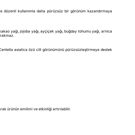
atır ve düzenli kullanımla daha pürüzsüz bir görünüm kazandırmaya
 kakao yağı, jojoba yağı, ayçiçek yağı, buğday tohumu yağı, arnica
bırakmaz.
 Centella asiatica özü cilt görünümünü pürüzsüzleştirmeye destek
 ürünün emilimi ve etkinliği artırılabilir.