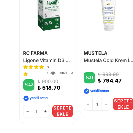
RC FARMA
MUSTELA
Ligone Vitamin D3 1.000 IU 100 Softgel
Ligone Vitamin D3 K2 120 Kapsül
Mustela Cold Krem İçeren Besleyici Vücut Losyon
7
değerlendirme
₺ 999.90
%
21
5
₺ 794.47
₺ 900.00
%
42
₺ 518.70
PETE
SEPETE
KLE
EKLE
SEPETE
EKLE