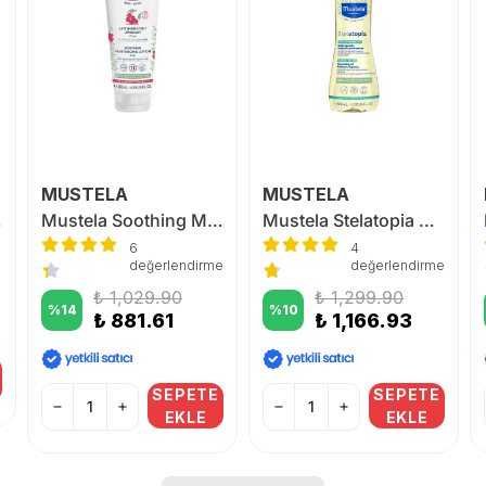
MUSTELA
MUSTELA
u 200 ml
Mustela Soothing Moisturizing Lotion 200ml
Mustela Stelatopia Cleansing Oil 500 ml
6
4
değerlendirme
değerlendirme
₺ 1,029.90
₺ 1,299.90
%
14
%
10
₺ 881.61
₺ 1,166.93
SEPETE
SEPETE
EKLE
EKLE