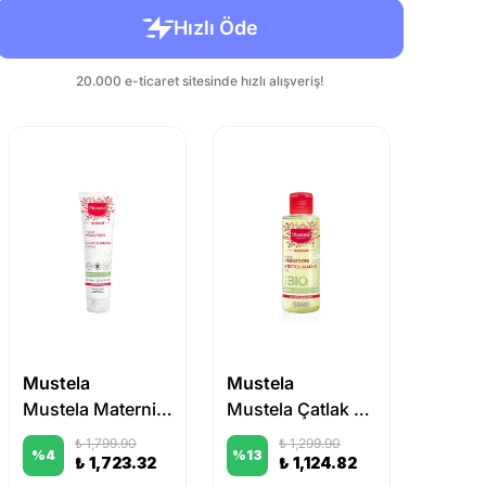
Mustela
Mustela
Mustela Maternite Strech Marks Çatlak Kremi 150 ml
Mustela Çatlak önleyici Yağ 105 ml
₺ 1,799.90
₺ 1,299.90
%
4
%
13
₺ 1,723.32
₺ 1,124.82