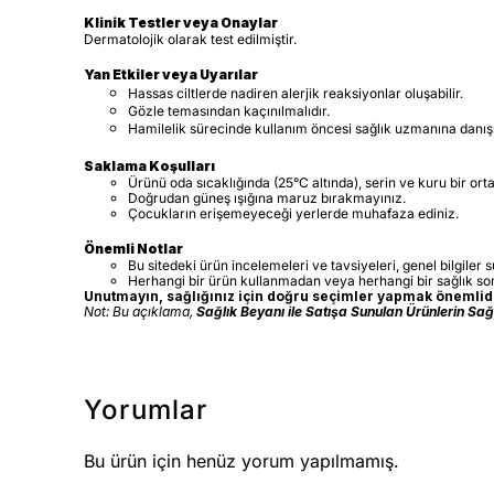
Klinik Testler veya Onaylar
Dermatolojik olarak test edilmiştir.
Yan Etkiler veya Uyarılar
Hassas ciltlerde nadiren alerjik reaksiyonlar oluşabilir.
Gözle temasından kaçınılmalıdır.
Hamilelik sürecinde kullanım öncesi sağlık uzmanına danışı
Saklama Koşulları
Ürünü oda sıcaklığında (25°C altında), serin ve kuru bir or
Doğrudan güneş ışığına maruz bırakmayınız.
Çocukların erişemeyeceği yerlerde muhafaza ediniz.
Önemli Notlar
Bu sitedeki ürün incelemeleri ve tavsiyeleri, genel bilgiler 
Herhangi bir ürün kullanmadan veya herhangi bir sağlık s
Unutmayın, sağlığınız için doğru seçimler yapmak önemlidir
Not: Bu açıklama,
Sağlık Beyanı ile Satışa Sunulan Ürünlerin Sa
Yorumlar
Bu ürün için henüz yorum yapılmamış.