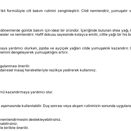
rikli formülüyle cilt bakım rutinini zenginleştirir. Cildi nemlendirir, yumuş
ı dönemlerde günlük bakım için ideal bir üründür. İçeriğinde bulunan shea yağı,
besler ve nemlendirir. Hafif dokusu sayesinde kolayca emilir, ciltte yağlı bir his 
maya yardımcı olurken, jojoba ve ayçiçek yağları cilde yumuşaklık kazandırır.
 nemini dengeleyerek yumuşaklığını artırır.
ulanması önerilir.
dairesel masaj hareketleriyle nazikçe yedirerek kullanınız.
ümü kazandırmaya yardımcı olur.
şamasında kullanılabilir. Duş sonrası veya akşam rutininizin sonunda uygulanarak
 nemlendirmesini destekleyebilirsiniz.
nabilirsiniz.
le birlikte önerilir.