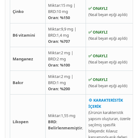
Miktar:15 mg |
✅ ONAYLI
Çinko
BRD:10 mg
(Yasal beyan eşiği aşıldı)
Oran: %150
Miktar:9,9 mg |
✅ ONAYLI
B6 vitamini
BRD:1,4 mg
(Yasal beyan eşiği aşıldı)
Oran: %707
Miktar:2 mg |
✅ ONAYLI
Manganez
BRD:2 mg
(Yasal beyan eşiği aşıldı)
Oran: %100
Miktar:2 mg |
✅ ONAYLI
Bakır
BRD:1 mg
(Yasal beyan eşiği aşıldı)
Oran: %200
💠 KARAKTERİSTİK
İÇERİK
(Ürünün karakteristik
Miktar:1,55 mg
yapısını oluşturan, özenle
Likopen
BRD:
seçilmiş spesifik
Belirlenmemiştir.
bileşendir. Kılavuz
kapsamında eşik değeri