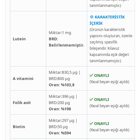
tanımlanmamıştır.)
💠 KARAKTERİSTİK
İÇERİK
(Ürünün karakteristik
Miktar:1 mg
yapısını oluşturan, özenle
Lutein
BRD:
seçilmiş spesifik
Belirlenmemiştir.
bileşendir. Kılavuz
kapsamında eşik değeri
tanımlanmamıştır.)
Miktar:830,5 µg |
✅ ONAYLI
A vitamini
BRD:800 µg
(Yasal beyan eşiği aşıldı)
Oran: %103,8
Miktar:396 µg |
✅ ONAYLI
Folik asit
BRD:200 µg
(Yasal beyan eşiği aşıldı)
Oran: %198
Miktar:297 µg |
✅ ONAYLI
Biotin
BRD:50 µg
(Yasal beyan eşiği aşıldı)
Oran: %594