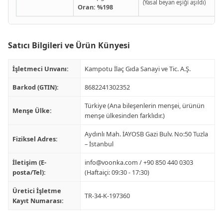
(Yasal beyan eşiği aşıldı)
Oran: %198
Satıcı Bilgileri ve Ürün Künyesi
İşletmeci Unvanı:
Kampotu İlaç Gıda Sanayi ve Tic. A.Ş.
Barkod (GTIN):
8682241302352
Türkiye (Ana bileşenlerin menşei, ürünün
Menşe Ülke:
menşe ülkesinden farklıdır.)
Aydınlı Mah. İAYOSB Gazi Bulv. No:50 Tuzla
Fiziksel Adres:
– İstanbul
İletişim (E-
info@voonka.com
/ +90 850 440 0303
posta/Tel):
(Haftaiçi: 09:30 - 17:30)
Üretici İşletme
TR-34-K-197360
Kayıt Numarası: