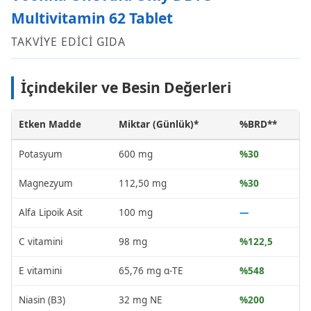
Multivitamin 62 Tablet
TAKVİYE EDİCİ GIDA
İçindekiler ve Besin Değerleri
Etken Madde
Miktar (Günlük)*
%BRD**
Potasyum
600 mg
%30
Magnezyum
112,50 mg
%30
Alfa Lipoik Asit
100 mg
—
C vitamini
98 mg
%122,5
E vitamini
65,76 mg α-TE
%548
Niasin (B3)
32 mg NE
%200