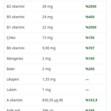
B2 vitamini
28 mg
%2000
B5 vitamini
24 mg
%400
B1 vitamini
22 mg
%2000
Çinko
15 mg
%150
B6 vitamini
9,90 mg
%707
Manganez
2 mg
%100
Bakır
2 mg
%200
Likopen
1,55 mg
—
Lutein
1 mg
—
A vitamini
830,50 µg RE
%103,8
Folik asit
396 µg
%198