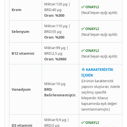
Miktar:120 µg |
✅ ONAYLI
Krom
BRD:40 µg
(Yasal beyan eşiği aşıldı)
Oran: %300
Miktar:110 µg |
✅ ONAYLI
Selenyum
BRD:55 µg
(Yasal beyan eşiği aşıldı)
Oran: %200
Miktar:99 µg |
✅ ONAYLI
B12 vitamini
BRD:2,5 µg
(Yasal beyan eşiği aşıldı)
Oran: %3960
💠 KARAKTERİSTİK
İÇERİK
(Ürünün karakteristik
Miktar:10 µg
yapısını oluşturan, özenle
Vanadyum
BRD:
seçilmiş spesifik
Belirlenmemiştir.
bileşendir. Kılavuz
kapsamında eşik değeri
tanımlanmamıştır.)
Miktar:9,9 µg |
✅ ONAYLI
D3 vitamini
BRD:5 µg