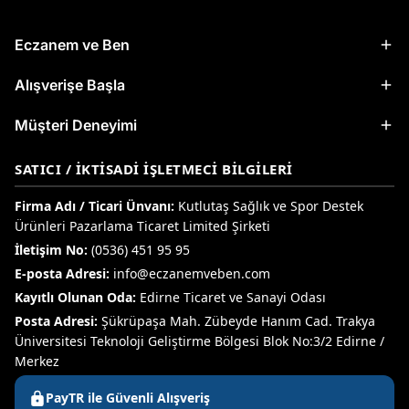
Eczanem ve Ben
Alışverişe Başla
Müşteri Deneyimi
SATICI / İKTISADI İŞLETMECI BILGILERI
Firma Adı / Ticari Ünvanı:
Kutlutaş Sağlık ve Spor Destek
Ürünleri Pazarlama Ticaret Limited Şirketi
İletişim No:
(0536) 451 95 95
E-posta Adresi:
info@eczanemveben.com
Kayıtlı Olunan Oda:
Edirne Ticaret ve Sanayi Odası
Posta Adresi:
Şükrüpaşa Mah. Zübeyde Hanım Cad. Trakya
Üniversitesi Teknoloji Geliştirme Bölgesi Blok No:3/2 Edirne /
Merkez
PayTR ile Güvenli Alışveriş