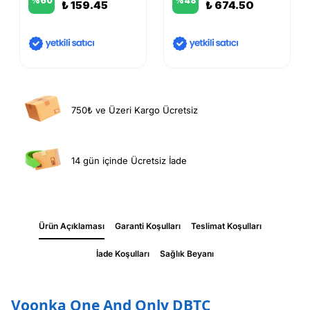
%
60
%
48
₺ 159.45
₺ 674.50
750₺ ve Üzeri Kargo Ücretsiz
14 gün içinde Ücretsiz İade
Ürün Açıklaması
Garanti Koşulları
Teslimat Koşulları
İade Koşulları
Sağlık Beyanı
Voonka One And Only DBTC