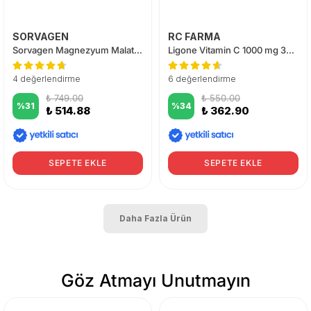
SORVAGEN
RC FARMA
Sorvagen Magnezyum Malat 60 Tablet
Ligone Vitamin C 1000 mg 30 Kapsül
4 değerlendirme
6 değerlendirme
₺ 749.00
₺ 550.00
%
31
%
34
₺ 514.88
₺ 362.90
SEPETE EKLE
SEPETE EKLE
Daha Fazla Ürün
Göz Atmayı Unutmayın