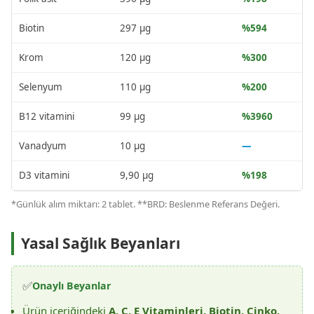
Biotin
297 µg
%594
Krom
120 µg
%300
Selenyum
110 µg
%200
B12 vitamini
99 µg
%3960
Vanadyum
10 µg
—
D3 vitamini
9,90 µg
%198
*Günlük alım miktarı: 2 tablet. **BRD: Beslenme Referans Değeri.
Yasal Sağlık Beyanları
✅
Onaylı Beyanlar
Ürün içeriğindeki
A, C, E Vitaminleri, Biotin, Çinko,