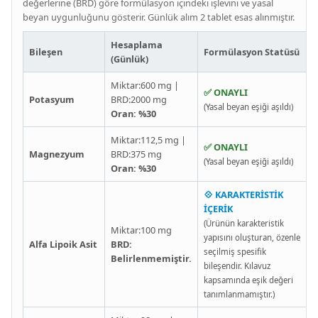
değerlerine (BRD) göre formülasyon içindeki işlevini ve yasal
beyan uygunluğunu gösterir. Günlük alım 2 tablet esas alınmıştır.
Hesaplama
Bileşen
Formülasyon Statüsü
(Günlük)
Miktar:600 mg |
✅ ONAYLI
Potasyum
BRD:2000 mg
(Yasal beyan eşiği aşıldı)
Oran: %30
Miktar:112,5 mg |
✅ ONAYLI
Magnezyum
BRD:375 mg
(Yasal beyan eşiği aşıldı)
Oran: %30
💠 KARAKTERİSTİK
İÇERİK
(Ürünün karakteristik
Miktar:100 mg
yapısını oluşturan, özenle
Alfa Lipoik Asit
BRD:
seçilmiş spesifik
Belirlenmemiştir.
bileşendir. Kılavuz
kapsamında eşik değeri
tanımlanmamıştır.)