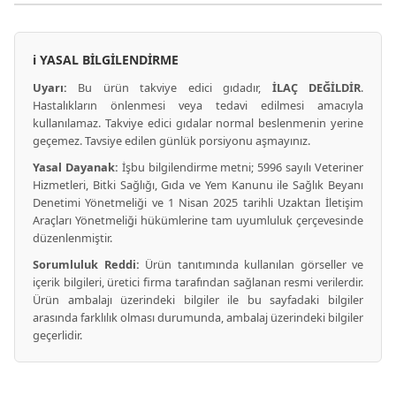
ℹ️ YASAL BİLGİLENDİRME
Uyarı:
Bu ürün takviye edici gıdadır,
İLAÇ DEĞİLDİR
.
Hastalıkların önlenmesi veya tedavi edilmesi amacıyla
kullanılamaz. Takviye edici gıdalar normal beslenmenin yerine
geçemez. Tavsiye edilen günlük porsiyonu aşmayınız.
Yasal Dayanak:
İşbu bilgilendirme metni; 5996 sayılı Veteriner
Hizmetleri, Bitki Sağlığı, Gıda ve Yem Kanunu ile Sağlık Beyanı
Denetimi Yönetmeliği ve 1 Nisan 2025 tarihli Uzaktan İletişim
Araçları Yönetmeliği hükümlerine tam uyumluluk çerçevesinde
düzenlenmiştir.
Sorumluluk Reddi:
Ürün tanıtımında kullanılan görseller ve
içerik bilgileri, üretici firma tarafından sağlanan resmi verilerdir.
Ürün ambalajı üzerindeki bilgiler ile bu sayfadaki bilgiler
arasında farklılık olması durumunda, ambalaj üzerindeki bilgiler
geçerlidir.