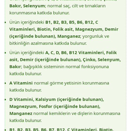
Bakır, Selenyum
; normal saç, cilt ve tırnakların
korunmasına katkıda bulunur.
Ürün içeriğindeki
B1, B2, B3, B5, B6, B12, C
Vitaminleri, Biotin, Folik asit, Magnezyum, Demir
(içeriğinde bulunan), Manganez
; yorgunluk ve
bitkinliğin azalmasına katkıda bulunur.
Ürün içeriğindeki
A, C, D, B6, B12 Vitaminleri, Folik
asit, Demir (içeriğinde bulunan), Çinko, Selenyum,
Bakır
; bağışıklık sisteminin normal fonksiyonuna
katkıda bulunur.
A Vitamini
normal görme yetisinin korunmasına
katkıda bulunur.
D Vitamini, Kalsiyum (içeriğinde bulunan),
Magnezyum, Fosfor (içeriğinde bulunan),
Manganez
normal kemiklerin ve dişlerin korunmasına
katkıda bulunur.
B1, B2, B3, B5, B6, B7, B12, C Vitaminleri, Biotin,