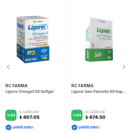
RC FARMA
RC FARMA
Ligone Omega3 60 Softgel
Ligone Saw Palmetto 60 Kapsül
₺ 1,050.00
₺ 1,200.00
%
42
%
44
₺ 607.05
₺ 674.50