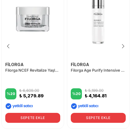
FİLORGA
FİLORGA
Filorga NCEF Revitalize Yaşlanma Karşıtı Krem 50 ml
Filorga Age Purify Intensive Çift Etkili Serum 30 ml
₺ 6,609.00
₺ 5,199.00
%
20
%
20
₺ 5,279.89
₺ 4,164.81
SEPETE EKLE
SEPETE EKLE