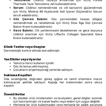
Temizleme:
Cildinizi nazikçe arındırmak için Vichy Pureté
Thermale Taze Temizleme Jeli kullanabilirsiniz.
Serum:
Cildinizi nemlendirmek ve cilt bariyerini güçlendirmek
için Vichy Minéral 89 Hyalüronik Asit İçeren Güçlendirici Serum
tercih edebilirsiniz.
Göz Çevresi Bakımı:
Göz çevresindeki hassas bölgeyi
nemlendirmek ve rahatlatmak için Vichy Slow Âge Göz Çevresi
Bakım Kremi kullanabilirsiniz.
Gece Bakımı:
Cilt yenilenmesini desteklemek ve gece boyunca
cildinizi onarmak için Vichy Liftactiv Collagen Specialist Gece
Kremi kullanabilirsiniz.
Klinik Testler veya Onaylar
Dermatolojik kontrol altında test edilmiştir.
Yan Etkiler veya Uyarılar
Yalnızca harici kullanım içindir.
Göz ile temas ettirmeyiniz.
Çocukların erişemeyeceği yerlerde saklayın.
Saklama Koşulları
Oda sıcaklığında, doğrudan güneş ışığına ve nemli ortamlara maruz
kalmayacak şekilde saklayın. Kapağı her kullanımdan sonra sıkıca
kapatın.
Önemli Notlar
Bu sitedeki ürün incelemeleri ve tavsiyeleri, genel bilgiler sunmak
için hazırlanmıştır ve kişisel teşhis veya tedavi için uygun değildir.
Herhangi bir ürün kullanmadan veya herhangi bir sağlık sorununa