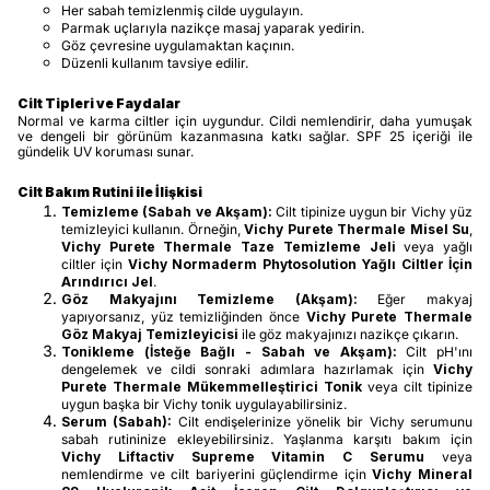
Her sabah temizlenmiş cilde uygulayın.
Parmak uçlarıyla nazikçe masaj yaparak yedirin.
Göz çevresine uygulamaktan kaçının.
Düzenli kullanım tavsiye edilir.
Cilt Tipleri ve Faydalar
Normal ve karma ciltler için uygundur. Cildi nemlendirir, daha yumuşak
ve dengeli bir görünüm kazanmasına katkı sağlar. SPF 25 içeriği ile
gündelik UV koruması sunar.
Cilt Bakım Rutini ile İlişkisi
Temizleme (Sabah ve Akşam):
Cilt tipinize uygun bir Vichy yüz
temizleyici kullanın. Örneğin,
Vichy Purete Thermale Misel Su
,
Vichy Purete Thermale Taze Temizleme Jeli
veya yağlı
ciltler için
Vichy Normaderm Phytosolution Yağlı Ciltler İçin
Arındırıcı Jel
.
Göz Makyajını Temizleme (Akşam):
Eğer makyaj
yapıyorsanız, yüz temizliğinden önce
Vichy Purete Thermale
Göz Makyaj Temizleyicisi
ile göz makyajınızı nazikçe çıkarın.
Tonikleme (İsteğe Bağlı - Sabah ve Akşam):
Cilt pH'ını
dengelemek ve cildi sonraki adımlara hazırlamak için
Vichy
Purete Thermale Mükemmelleştirici Tonik
veya cilt tipinize
uygun başka bir Vichy tonik uygulayabilirsiniz.
Serum (Sabah):
Cilt endişelerinize yönelik bir Vichy serumunu
sabah rutininize ekleyebilirsiniz. Yaşlanma karşıtı bakım için
Vichy Liftactiv Supreme Vitamin C Serumu
veya
nemlendirme ve cilt bariyerini güçlendirme için
Vichy Mineral