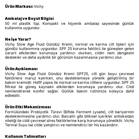
Ürün Markası:
Vichy
Ambalaj ve Boyut Bilgisi
50 ml plastik tüp. Kompakt ve hijyenik ambalajı sayesinde günlük
kullanıma uygundur.
Ne İşe Yarar?
Vichy Slow Age Fluid Gündüz Kremi, normal ve karma cilt tipleri için
gündüz kullanımına uygundur. SPF 25 koruma faktörü ile güneşten gelen
zararlı etkilerden korumaya yardımcı olurken, cildin nem dengesini
destekler ve daha aydınlık bir görünüm kazanmasına yardımcı olur.
Ürün Açıklaması
Vichy Slow Age Fluid Gündüz Kremi SPF25, cilt gün boyu çevresel
faktörlere maruz kalırken, onu desteklemeye yönelik geliştirilmiş bir
bakım kremidir. Hafif yapısı ile normal ve karma ciltlere uygundur. SPF 25
filtresi ile güneş kaynaklı etkilerden korumaya yardımcı olur. Cildi
nemlendirerek konfor sağlar. Günlük bakım rutininize kolayca dahil
edilebilir.
Ürün Etki Mekanizması
Formülündeki Probiyotik Türevi (Bifida Ferment Lysate), cilt bariyerinin
desteklenmesine yardımcı olur. Baicalin gibi bitkisel içerikler antioksidan
niteliği ile cildi çevresel stres faktörlerine karşı korumaya yöneliktir. Vichy
Termal Suyu ise cilde yatıştırıcı ve nemlendirici bir his kazandırır.
Kullanım Talimatları