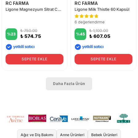
RC FARMA
RC FARMA
Ligone Magnezyum Sitrat Complex 60 Tablet
Ligone Milk Thistle 60 Kapsül
6 değerlendirme
₺ 750.00
₺ 1,100.00
%
23
%
45
₺ 574.75
₺ 607.05
SEPETE EKLE
SEPETE EKLE
Daha Fazla Ürün
Ağız ve Diş Bakımı
Anne Ürünleri
Bebek Ürünleri