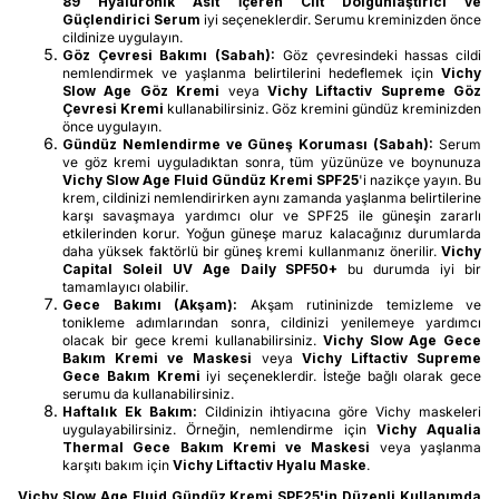
89 Hyaluronik Asit İçeren Cilt Dolgunlaştırıcı ve
Güçlendirici Serum
iyi seçeneklerdir. Serumu kreminizden önce
cildinize uygulayın.
Göz Çevresi Bakımı (Sabah):
Göz çevresindeki hassas cildi
nemlendirmek ve yaşlanma belirtilerini hedeflemek için
Vichy
Slow Age Göz Kremi
veya
Vichy Liftactiv Supreme Göz
Çevresi Kremi
kullanabilirsiniz. Göz kremini gündüz kreminizden
önce uygulayın.
Gündüz Nemlendirme ve Güneş Koruması (Sabah):
Serum
ve göz kremi uyguladıktan sonra, tüm yüzünüze ve boynunuza
Vichy Slow Age Fluid Gündüz Kremi SPF25
'i nazikçe yayın. Bu
krem, cildinizi nemlendirirken aynı zamanda yaşlanma belirtilerine
karşı savaşmaya yardımcı olur ve SPF25 ile güneşin zararlı
etkilerinden korur. Yoğun güneşe maruz kalacağınız durumlarda
daha yüksek faktörlü bir güneş kremi kullanmanız önerilir.
Vichy
Capital Soleil UV Age Daily SPF50+
bu durumda iyi bir
tamamlayıcı olabilir.
Gece Bakımı (Akşam):
Akşam rutininizde temizleme ve
tonikleme adımlarından sonra, cildinizi yenilemeye yardımcı
olacak bir gece kremi kullanabilirsiniz.
Vichy Slow Age Gece
Bakım Kremi ve Maskesi
veya
Vichy Liftactiv Supreme
Gece Bakım Kremi
iyi seçeneklerdir. İsteğe bağlı olarak gece
serumu da kullanabilirsiniz.
Haftalık Ek Bakım:
Cildinizin ihtiyacına göre Vichy maskeleri
uygulayabilirsiniz. Örneğin, nemlendirme için
Vichy Aqualia
Thermal Gece Bakım Kremi ve Maskesi
veya yaşlanma
karşıtı bakım için
Vichy Liftactiv Hyalu Maske
.
Vichy Slow Age Fluid Gündüz Kremi SPF25'in Düzenli Kullanımda