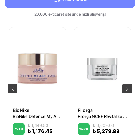
BioNike
Filorga
BioNike Defence My Age Pearl Revitalising Day Cream 50 ml
Filorga NCEF Revitalize Yaşlanma Karşıtı Krem 50 ml
₺ 1,449.50
₺ 6,609.00
%
19
%
20
₺ 1,176.45
₺ 5,279.89