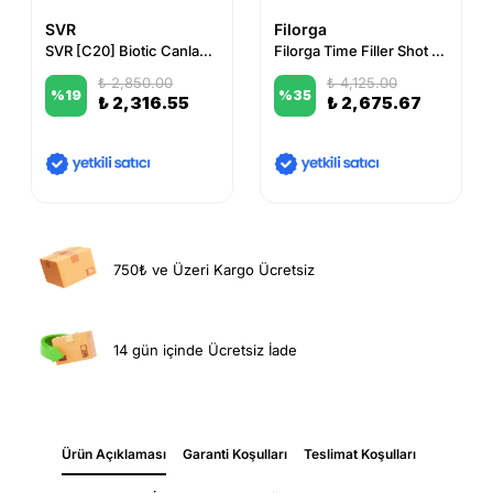
SVR
Filorga
SVR [C20] Biotic Canlandırıcı Krem 50 ml
Filorga Time Filler Shot 5XP Serum 15 ml
₺ 2,850.00
₺ 4,125.00
%
19
%
35
₺ 2,316.55
₺ 2,675.67
750₺ ve Üzeri Kargo Ücretsiz
14 gün içinde Ücretsiz İade
Ürün Açıklaması
Garanti Koşulları
Teslimat Koşulları