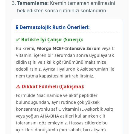
Tamamlama:
Kremin tamamen emilmesini
bekledikten sonra rutininizi sonlandırın.
🧪 Dermatolojik Rutin Önerileri:
✅ Birlikte İyi Çalışır (Sinerji):
Bu kremi,
Filorga NCEF-Intensive Serum
veya C
Vitamini içeren bir serumdan sonra uygulayarak
cildin ışıltı ve sıkılık görünümünü maksimize
edebilirsiniz. Ayrıca Hyaluronik Asit serumları ile
nem tutma kapasitesini artırabilirsiniz.
⚠️ Dikkat Edilmeli (Çakışma):
Formülde Niacinamide ve aktif peptidler
bulunduğundan, aynı rutinde çok yüksek
konsantrasyonlu saf C Vitamini (L-Askorbik Asit)
veya yoğun AHA/BHA asitleri kullanırken cilt
toleransını gözlemleyiniz. Hassas ciltlerde bu
içerikleri dönüşümlü (biri sabah, biri akşam)