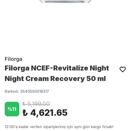
Filorga
Filorga NCEF-Revitalize Night
Night Cream Recovery 50 ml
Barkod
:
3540550018317
₺ 5,199.00
%
11
₺ 4,621.65
12:00'a kadar verilen siparişleriniz için aynı gün kargo fırsatı!