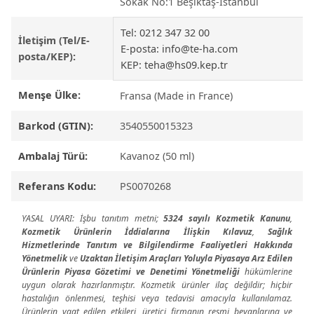
Sokak No:1 Beşiktaş-İstanbul
Tel: 0212 347 32 00
İletişim (Tel/E-
E-posta:
info@te-ha.com
posta/KEP):
KEP:
teha@hs09.kep.tr
Menşe Ülke:
Fransa (Made in France)
Barkod (GTIN):
3540550015323
Ambalaj Türü:
Kavanoz (50 ml)
Referans Kodu:
PS0070268
YASAL UYARI: İşbu tanıtım metni;
5324 sayılı Kozmetik Kanunu
,
Kozmetik Ürünlerin İddialarına İlişkin Kılavuz
,
Sağlık
Hizmetlerinde Tanıtım ve Bilgilendirme Faaliyetleri Hakkında
Yönetmelik
ve
Uzaktan İletişim Araçları Yoluyla Piyasaya Arz Edilen
Ürünlerin Piyasa Gözetimi ve Denetimi Yönetmeliği
hükümlerine
uygun olarak hazırlanmıştır. Kozmetik ürünler ilaç değildir; hiçbir
hastalığın önlenmesi, teşhisi veya tedavisi amacıyla kullanılamaz.
Ürünlerin vaat edilen etkileri, üretici firmanın resmi beyanlarına ve