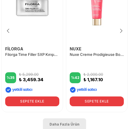
FİLORGA
NUXE
Filorga Time Filler 5XP Kırışıklık Karşıtı Krem 50 ml
Nuxe Creme Prodigieuse Boost Glow Krem 40 ml
₺ 5,299.00
₺ 2,000.00
%
35
%
42
₺ 3,459.34
₺ 1,167.10
SEPETE EKLE
SEPETE EKLE
Daha Fazla Ürün