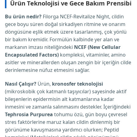
Ürün Teknolojisi ve Gece Bakım Prensibi
Bu ürün nedir?
Filorga NCEF-Revitalize Night, cildin
gece boyu süren doğal sirkadiyen ritmine ve onarım
döngüsüne eşlik etmek üzere tasarlanmış, çok yönlü
bir bakım kremidir. Formülün kalbinde yer alan ve
markanın imzası niteliğindeki
NCEF (New Cellular
Encapsulated Factors)
kompleksi, vitaminler, amino
asitler ve minerallerden oluşan zengin bir içeriğin cilde
derinlemesine nüfuz etmesini sağlar.
Nasıl Çalışır?
Ürün,
kronosfer teknolojisi
(mikroskobik çok katmanlı taşıyıcılar) sayesinde aktif
bileşenlerin epidermisin alt katmanlarına kadar
inmesini ve zamanla salınmasını destekler. İçeriğindeki
Tephrosia Purpurea
tohumu özü, gün boyu çevresel
stres faktörlerine maruz kalan cildin dinlenmiş bir
görünüme kavuşmasına yardımcı olurken; Peptid