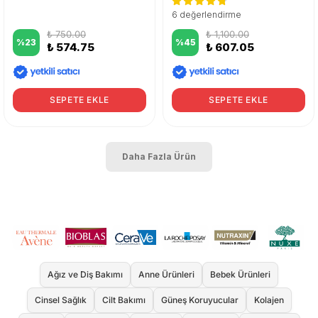
6 değerlendirme
₺ 750.00
₺ 1,100.00
%
23
%
45
₺ 574.75
₺ 607.05
SEPETE EKLE
SEPETE EKLE
Daha Fazla Ürün
Ağız ve Diş Bakımı
Anne Ürünleri
Bebek Ürünleri
Cinsel Sağlık
Cilt Bakımı
Güneş Koruyucular
Kolajen